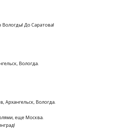
о Вологды! До Саратова!
нгельск, Вологда.
в, Архангельск, Вологда.
полями, еще Москва.
инград!