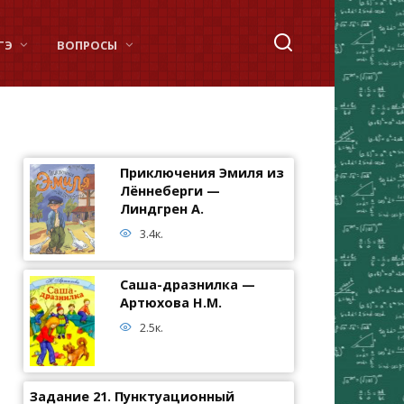
ГЭ
ВОПРОСЫ
Приключения Эмиля из
Лённеберги —
Линдгрен А.
3.4к.
Саша-дразнилка —
Артюхова Н.М.
2.5к.
Задание 21. Пунктуационный