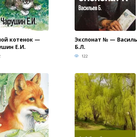
ной котенок —
Экспонат № — Васил
ушин Е.И.
Б.Л.
2
122