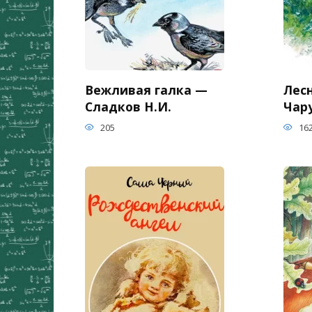
Вежливая галка —
Лес
Сладков Н.И.
Чар
205
16