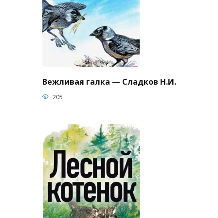
Вежливая галка — Сладков Н.И.
205