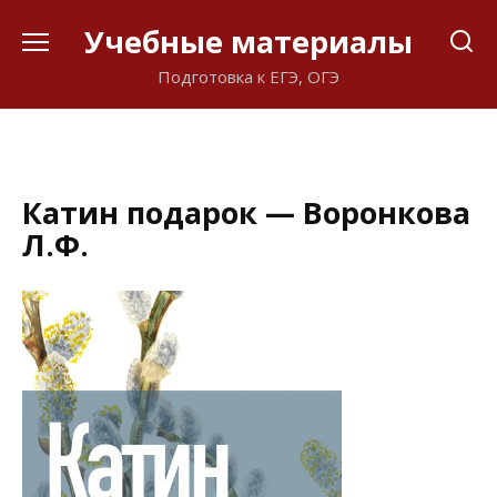
Перейти
Учебные материалы
к
содержанию
Подготовка к ЕГЭ, ОГЭ
Катин подарок — Воронкова
Л.Ф.