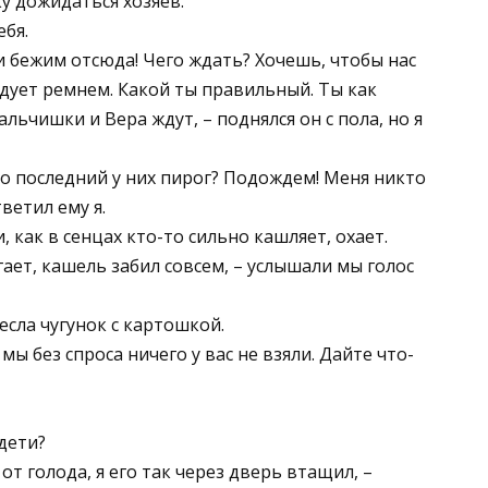
ку дожидаться хозяев.
ебя.
 бежим отсюда! Чего ждать? Хочешь, чтобы нас
ледует ремнем. Какой ты правильный. Ты как
мальчишки и Вера ждут, – поднялся он с пола, но я
 это последний у них пирог? Подождем! Меня никто
ветил ему я.
 как в сенцах кто-то сильно кашляет, охает.
гает, кашель забил совсем, – услышали мы голос
есла чугунок с картошкой.
мы без спроса ничего у вас не взяли. Дайте что-
 дети?
 от голода, я его так через дверь втащил, –