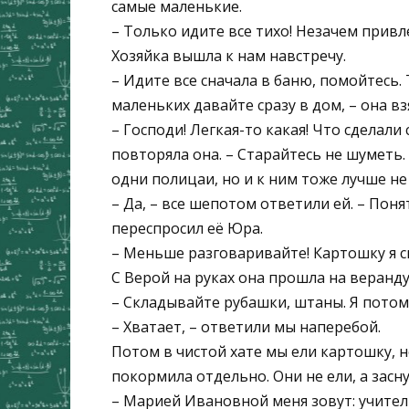
самые маленькие.
– Только идите все тихо! Незачем привл
Хозяйка вышла к нам навстречу.
– Идите все сначала в баню, помойтесь.
маленьких давайте сразу в дом, – она вз
– Господи! Легкая-то какая! Что сделали 
повторяла она. – Старайтесь не шуметь.
одни полицаи, но и к ним тоже лучше не 
– Да, – все шепотом ответили ей. – Поня
переспросил её Юра.
– Меньше разговаривайте! Картошку я с
С Верой на руках она прошла на веранд
– Складывайте рубашки, штаны. Я потом 
– Хватает, – ответили мы наперебой.
Потом в чистой хате мы ели картошку, 
покормила отдельно. Они не ели, а заснул
– Марией Ивановной меня зовут: учительн