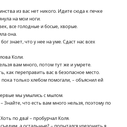
инства из вас нет никого. Идите сюда к печке
янула на мои ноги.
век, все голодные и босые, хворые.
ила она.
бог знает, что у нее на уме. Сдаст нас всех
слова Коли.
ельзя вам много, потом тут же и умрете.
ть, как переправить вас в безопасное место.
 пока только хлебом помогали, – объяснил ей
первые мы умылись с мылом.
. – Знайте, что есть вам много нельзя, поэтому по
 Хоть по два! – пробурчал Коля.
с съедим, а остальные? – попытался урезонить я