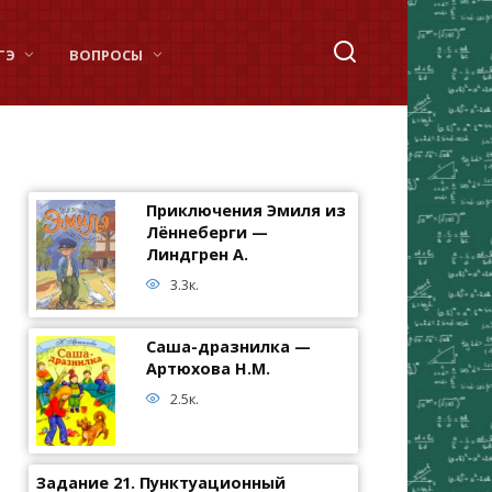
ГЭ
ВОПРОСЫ
Приключения Эмиля из
Лённеберги —
Линдгрен А.
3.3к.
Саша-дразнилка —
Артюхова Н.М.
2.5к.
Задание 21. Пунктуационный