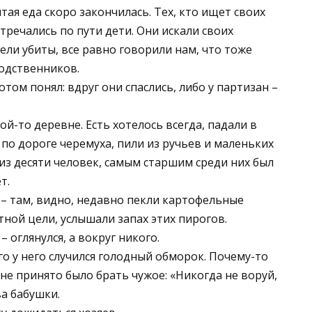
ятая еда скоро закончилась. Тех, кто ищет своих
тречались по пути дети. Они искали своих
тели убиты, все равно говорили нам, что тоже
родственников.
отом понял: вдруг они спаслись, либо у партизан –
й-то деревне. Есть хотелось всегда, падали в
по дороге черемуха, пили из ручьев и маленьких
из десяти человек, самым старшим среди них был
т.
– там, видно, недавно пекли картофельные
тной цели, услышали запах этих пирогов.
 – оглянулся, а вокруг никого.
ого у него случился голодный обморок. Почему-то
 не принято было брать чужое: «Никогда не воруй,
ва бабушки.