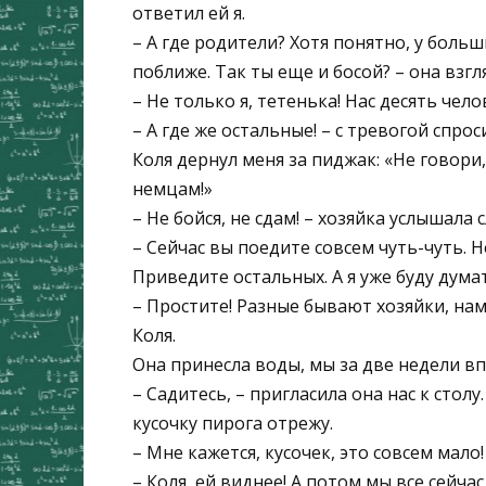
ответил ей я.
– А где родители? Хотя понятно, у больш
поближе. Так ты еще и босой? – она взгл
– Не только я, тетенька! Нас десять чело
– А где же остальные! – с тревогой спрос
Коля дернул меня за пиджак: «Не говори, 
немцам!»
– Не бойся, не сдам! – хозяйка услышала 
– Сейчас вы поедите совсем чуть-чуть. Н
Приведите остальных. А я уже буду дума
– Простите! Разные бывают хозяйки, нам
Коля.
Она принесла воды, мы за две недели в
– Садитесь, – пригласила она нас к столу
кусочку пирога отрежу.
– Мне кажется, кусочек, это совсем мало!
– Коля, ей виднее! А потом мы все сейча