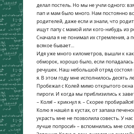
делал постель. Но мы не учли одного: вз
пап и мам было много. Нам постоянно вс
родителей, даже если и знали, что роди
ищут папу с мамой или кого-нибудь из 
Сначала я не понимал их стремления, а п
всякое бывает…
Идя уже много километров, вышли к како
обморок, хорошо было, если попадалась 
речушек. Наш небольшой отряд состоял 
я. В этом году мне исполнилось десять ле
Пробежал с Колей мимо открытого окна 
пироги. И когда мы приблизились к заве
– Коля! – крикнул я. – Скорее пробирайся!
Колю я нашёл в кустах, от запаха печен
украсть мне не позволила совесть. У нас
лучше попроси!» – вспомнились мне сло