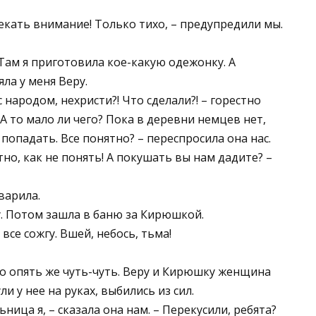
екать внимание! Только тихо, – предупредили мы.
 Там я приготовила кое-какую одежонку. А
яла у меня Веру.
с народом, нехристи?! Что сделали?! – горестно
 А то мало ли чего? Пока в деревни немцев нет,
попадать. Все понятно? – переспросила она нас.
тно, как не понять! А покушать вы нам дадите? –
варила.
у. Потом зашла в баню за Кирюшкой.
все сожгу. Вшей, небось, тьма!
но опять же чуть-чуть. Веру и Кирюшку женщина
и у нее на руках, выбились из сил.
ица я, – сказала она нам. – Перекусили, ребята?