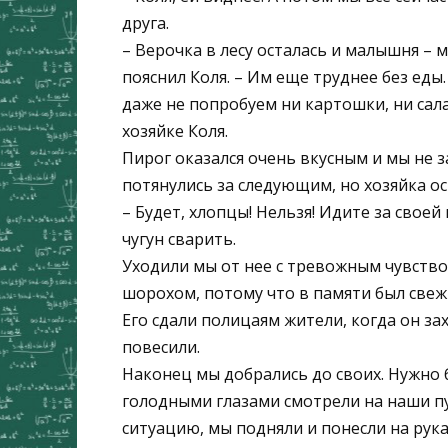
друга.
– Верочка в лесу осталась и малышня – 
пояснил Коля. – Им еще труднее без еды.
даже не попробуем ни картошки, ни сала,
хозяйке Коля.
Пирог оказался очень вкусным и мы не за
потянулись за следующим, но хозяйка ос
– Будет, хлопцы! Нельзя! Идите за свое
чугун сварить.
Уходили мы от нее с тревожным чувство
шорохом, потому что в памяти был свеж 
Его сдали полицаям жители, когда он зах
повесили.
Наконец мы добрались до своих. Нужно 
голодными глазами смотрели на наши пу
ситуацию, мы подняли и понесли на рук