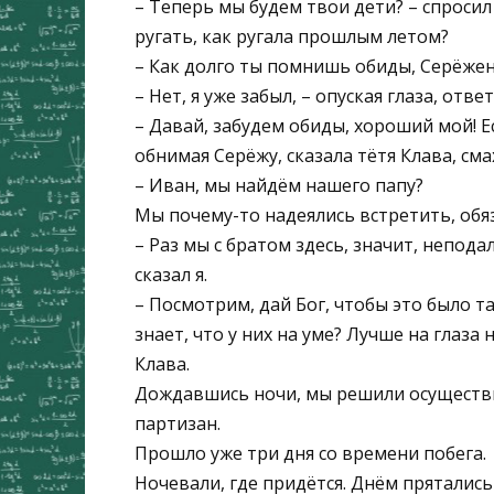
– Теперь мы будем твои дети? – спросил
ругать, как ругала прошлым летом?
– Как долго ты помнишь обиды, Серёжень
– Нет, я уже забыл, – опуская глаза, отве
– Давай, забудем обиды, хороший мой! Ес
обнимая Серёжу, сказала тётя Клава, сма
– Иван, мы найдём нашего папу?
Мы почему-то надеялись встретить, обя
– Раз мы с братом здесь, значит, непод
сказал я.
– Посмотрим, дай Бог, чтобы это было так
знает, что у них на уме? Лучше на глаза 
Клава.
Дождавшись ночи, мы решили осуществит
партизан.
Прошло уже три дня со времени побега.
Ночевали, где придётся. Днём прятались 