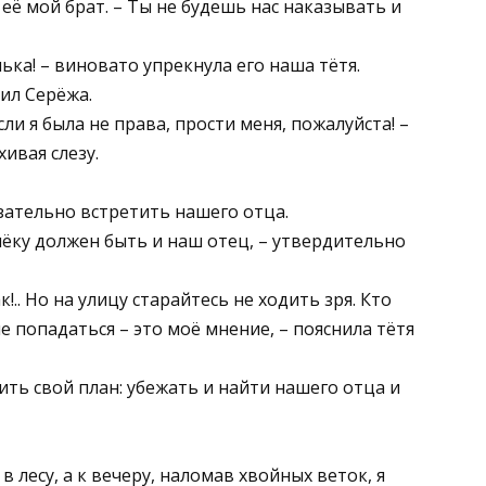
 её мой брат. – Ты не будешь нас наказывать и
ка! – виновато упрекнула его наша тётя.
тил Серёжа.
ли я была не права, прости меня, пожалуйста! –
хивая слезу.
зательно встретить нашего отца.
алёку должен быть и наш отец, – утвердительно
!.. Но на улицу старайтесь не ходить зря. Кто
не попадаться – это моё мнение, – пояснила тётя
ь свой план: убежать и найти нашего отца и
в лесу, а к вечеру, наломав хвойных веток, я