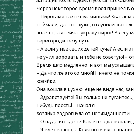
Затащив Колю в дом, я уселся на скамей
Через некоторое время Коля пришел в с
– Пирогами пахнет мамиными! Хватаем и
поймали, да того хуже, отлупили, как с
знаешь, а я сейчас украду пирог! В лесу 
перегородил ему путь.
– А если у нее своих детей куча? А если
не учил воровать и тебе не советую! – от
Время шло медленно, и вот мы услышали,
– Да что же это со мной! Ничего не помо
хозяйки.
Она вошла в кухню, еще не видя нас, зан
– Здравствуйте! Вы только не пугайтесь, 
нибудь поесть! – начал я.
Хозяйка вздрогнула от неожиданности.
– Откуда вы здесь? Как вы сюда попали,
– Я влез в окно, а Коля потерял сознание