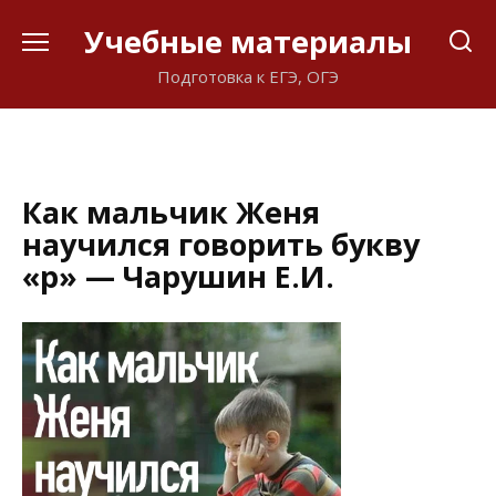
Перейти
Учебные материалы
к
содержанию
Подготовка к ЕГЭ, ОГЭ
Как мальчик Женя
научился говорить букву
«р» — Чарушин Е.И.