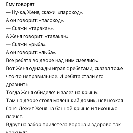
Ему говорят:
— Ну-ка, Женя, скажи: «пароход».
А он говорит: «палоход».
— Скажи: «таракан».
А Женя говорит: «талакан».
— Скажи: «рыба».
А он говорит: «лыба».
Все ребята во дворе над ним смеялись.
Вот Женя однажды играл с ребятами, сказал тоже
что-то неправильное. И ребята стали его
дразнить.
Тогда Женя обиделся и залез на крышу.
Там на дворе стоял маленький домик, невысокая
баня. Лежит Женя на банной крыше и тихонько
плачет.
Вдруг на забор прилетела ворона и здорово так
каркнула: