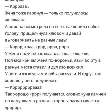
— Крррааа!..
Женя тоже каркнул — только получилось:
«клллааа».
А ворона посмотрела на него, наклонила набок
голову, прищёлкнула клювом и давай
выговаривать на разные лады:
— Каррр, краа, кррр, ррра, ррра.
У Жени получается: «клавла, кллл, клклкл».
Полчаса кричал Женя по-вороньи, язык во рту в
разные места ставил и дул изо всех сил.
У него и язык устал, и губы распухли. И вдруг так
хорошо у него получилось.
— Крррррррраааа!
Так хорошо «ррр» получается, словно куча камней
по камушкам в разные стороны раскатывается:
«ррррр».