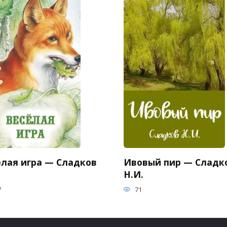
елая игра — Сладков
Ивовый пир — Сладк
Н.И.
7
71