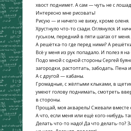
хвост поднимет. А сам — чуть не с лошад
Интересно мне рисовать!
Рисую — и ничего не вижу, кроме оленя.
Хрустнуло что-то сзади. Оглянулся. И ни
гуськом, передний в пяти шагах от меня.
А решётка-то где перед ними? А решётки
Всё у меня из рук попадало. И полез я на
Подо мной с одной стороны Сергей буяни
загородки, растоптать, забодать. Пена и
А с другой — кабаны.
Громадные, с жёлтыми клыками, в щетине
умеют голову поднимать, смотреть вверх
в стороны.
Прощай, моя акварель! Сжевали вместе
А что, если меня или ещё кого-нибудь т
Делать что-то надо! Да что делать-то? 