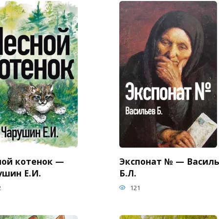
ной котенок —
Экспонат № — Васил
ушин Е.И.
Б.Л.
2
121