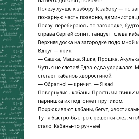
на него. Догонят, повалят!
Полезу лучше к забору. К забору — по за
пожарную часть позвоню, администрац
Ползу, перебираюсь по загородке, будто
справа Сергей сопит, танцует, слева каб
Верхняя доска на загородке подо мной кач
Вдруг — крик:
— Сашка, Машка, Яшка, Прошка, Акулька
Чуть я не слетел! Едва-едва удержался.
стегает кабанов хворостиной.
— Обратно! — кричит. — Я вас!
Повернулись кабаны. Простыми свиньями
парнишка их подгоняет прутиком.
Похрюкивают кабаны, бегут, хвостиками 
Тут я быстро-быстро с решётки слез, что
стало. Кабаны-то ручные!