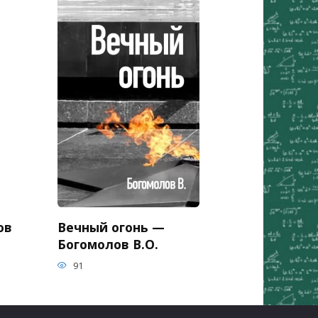
ов
Вечный огонь —
Богомолов В.О.
91