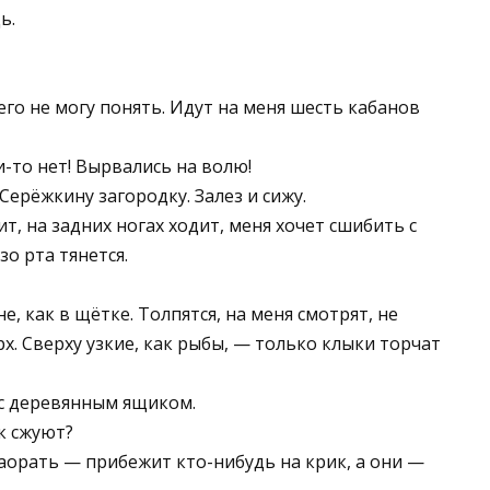
ь.
чего не могу понять. Идут на меня шесть кабанов
-то нет! Вырвались на волю!
 Серёжкину загородку. Залез и сижу.
т, на задних ногах ходит, меня хочет сшибить с
зо рта тянется.
, как в щётке. Толпятся, на меня смотрят, не
. Сверху узкие, как рыбы, — только клыки торчат
 с деревянным ящиком.
ак сжуют?
Заорать — прибежит кто-нибудь на крик, а они —