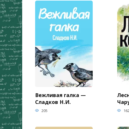
Вежливая галка —
Лес
Сладков Н.И.
Чар
205
16