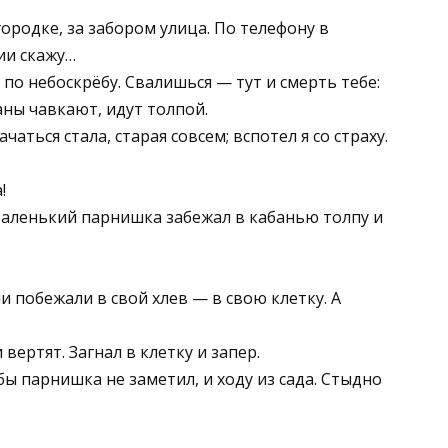
городке, за забором улица. По телефону в
ии скажу…
 по небоскрёбу. Свалишься — тут и смерть тебе:
аны чавкают, идут толпой.
аться стала, старая совсем; вспотел я со страху.
!
 Маленький парнишка забежал в кабанью толпу и
 побежали в свой хлев — в свою клетку. А
вертят. Загнал в клетку и запер.
бы парнишка не заметил, и ходу из сада. Стыдно