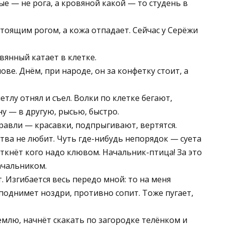
ые — не рога, а кровяной какой — то студень в
тоящим рогом, а кожа отпадает. Сейчас у Серёжи
вянный катает в клетке.
ве. Днём, при народе, он за конфетку стоит, а
етлу отнял и съел. Волки по клетке бегают,
ну — в другую, рысью, быстро.
авли — красавки, подпрыгивают, вертятся.
тва не любит. Чуть где-нибудь непорядок — суета
и ткнёт кого надо клювом. Начальник-птица! За это
ачальником.
т. Изгибается весь передо мной: то на меня
поднимет ноздри, противно сопит. Тоже пугает,
млю, начнёт скакать по загородке телёнком и