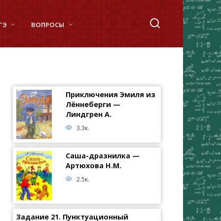
ГЭ
ВОПРОСЫ
Приключения Эмиля из
Лённеберги —
Линдгрен А.
3.3к.
Саша-дразнилка —
Артюхова Н.М.
2.5к.
Задание 21. Пунктуационный