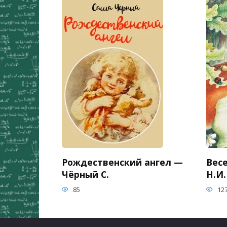
Рождественский ангел —
Вес
Чёрный С.
Н.И.
85
12