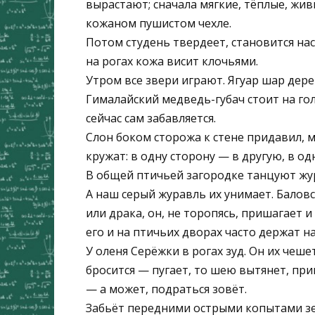
вырастают; сначала мягкие, тёплые, жив
кожаном пушистом чехле.
Потом студень твердеет, становится нас
на рогах кожа висит клочьями.
Утром все звери играют. Ягуар шар дере
Гималайский медведь-губач стоит на голо
сейчас сам забавляется.
Слон боком сторожа к стене придавил, м
кружат: в одну сторону — в другую, в од
В общей птичьей загородке танцуют жур
А наш серый журавль их унимает. Баловс
или драка, он, не торопясь, пришагает 
его и на птичьих дворах часто держат н
У оленя Серёжки в рогах зуд. Он их чеше
бросится — пугает, то шею вытянет, при
— а может, подраться зовёт.
Забьёт передними острыми копытами зе