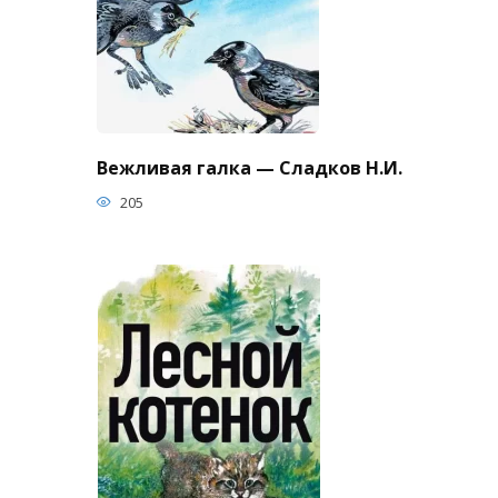
Вежливая галка — Сладков Н.И.
205