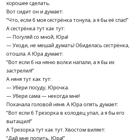
хорошее сделать.
Вот сидит он и думает:
“Что, если б моя сестрёнка тонула, а я бы её спас!”
А сестрёнка тут как тут:
— Погуляй со мной, Юра!
— Уходи, не мешай думать! Обиделась сестрёнка,
отошла. А Юра думает:
“Вот если б на няню волки напали, а я бы их
застрелил!”
А няня тут как тут:
— Убери посуду, Юрочка.
— Убери сама — некогда мне!
Покачала головой няня. А Юра опять думает:
“Вот если б Трезорка в колодец упал, а я бы его
вытащил!”
А Трезорка тут как тут. Хвостом виляет:
“Дай мне попить, Юра!”