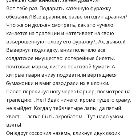
Вот тебе раз. Подарить казенную фуражку
обезьяне?! Все дразнили, разве он один дразнил?
Что же он должен смотреть, как это чучело
качается на трапеции и натягивает на свою
взъерошенную голову его фуражку?.. Ах, дьявол!
Вывернул подкладку, вниз полетело все
солдатское имущество: лотерейные билеты,
почтовые марки, листик почтовой бумаги. А
хитрые твари внизу подхватили вертящиеся
бумажонки и вмиг разодрали их в клочки.
Паоло перекинул ногу через барьер, посмотрел на
трапецию… Нет! Эдак ничего, кроме пущего сраму,
не выйдет. Когда у тебя четыре лапы, да пятый
хвост — легко быть акробатом… Тут надо умом
взять!
Он вдруг соскочил наземь, кликнул двух своих