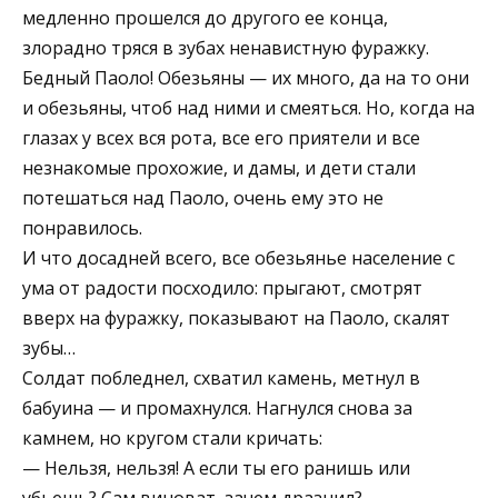
медленно прошелся до другого ее конца,
злорадно тряся в зубах ненавистную фуражку.
Бедный Паоло! Обезьяны — их много, да на то они
и обезьяны, чтоб над ними и смеяться. Но, когда на
глазах у всех вся рота, все его приятели и все
незнакомые прохожие, и дамы, и дети стали
потешаться над Паоло, очень ему это не
понравилось.
И что досадней всего, все обезьянье население с
ума от радости посходило: прыгают, смотрят
вверх на фуражку, показывают на Паоло, скалят
зубы…
Солдат побледнел, схватил камень, метнул в
бабуина — и промахнулся. Нагнулся снова за
камнем, но кругом стали кричать:
— Нельзя, нельзя! А если ты его ранишь или
убьешь? Сам виноват, зачем дразнил?