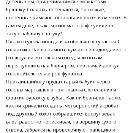
детенышем, прицепившимся к мохнатому
брюшку. Солдаты потешаются, прохожие,
степенные римляне, останавливаются и смеются. В
самом деле, в каком кинематографе увидишь
такую забавную штуку?
Однако судьба иногда и за обезьян вступается. С
солдатика Паоло, самого шумного и надоедливого
(толкнул ли его плечом сосед, или он сам,
перегнувшись над барьером, невзначай дернул
головой) слетела в ров фуражка.
Притаившийся у пруда старый бабуин через
головы мартышек в три прыжка слетел вниз и
схватил фуражку в зубы… Как ни бранился Паоло,
как ни кричали солдаты, четвероногий акробат
под дружный хохот собравшихся вокруг зевак
влез, радостно попискивая, на вершину сухого
ствола, забрался на проволочную трапецию и