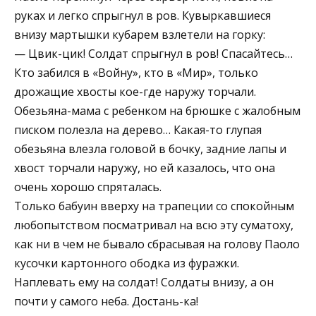
руках и легко спрыгнул в ров. Кувыркавшиеся
внизу мартышки кубарем взлетели на горку:
— Цвик-цик! Солдат спрыгнул в ров! Спасайтесь…
Кто забился в «Войну», кто в «Мир», только
дрожащие хвосты кое-где наружу торчали.
Обезьяна-мама с ребенком на брюшке с жалобным
писком полезла на дерево… Какая-то глупая
обезьяна влезла головой в бочку, задние лапы и
хвост торчали наружу, но ей казалось, что она
очень хорошо спряталась.
Только бабуин вверху на трапеции со спокойным
любопытством посматривал на всю эту суматоху,
как ни в чем не бывало сбрасывая на голову Паоло
кусочки картонного ободка из фуражки.
Наплевать ему на солдат! Солдаты внизу, а он
почти у самого неба. Достань-ка!