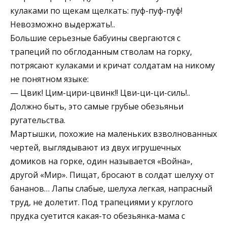
кулаками по щекам щелкать: пуф-пуф-пуф!
Невозможно выдержать!..
Большие серьезные бабуины свергаются с
трапеций по обглоданным стволам на горку,
потрясают кулаками и кричат солдатам на никому
не понятном языке:
— Цвик! Цим-цири-цвинк!! Цви-ци-ци-силь!..
Должно быть, это самые грубые обезьяньи
ругательства.
Мартышки, похожие на маленьких взволнованных
чертей, выглядывают из двух игрушечных
домиков на горке, один называется «Война»,
другой «Мир». Пищат, бросают в солдат шелуху от
бананов… Лапы слабые, шелуха легкая, напрасный
труд, не долетит. Под трапециями у круглого
прудка суетится какая-то обезьянка-мама с