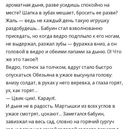
ароматная дыня, разве усидишь спокойно на
месте? Шапка в зубах мешает, бросить ее разве?
Жаль — ведь не каждый день такую игрушку
раздобудешь… Бабуин стал взволнованно
приседать, но когда ведро подплыло к его ногам,
не выдержал, разжал зубы — фуражка вниз, а он
головой в ведро и обеими лапами за дыню. О! Что
же это такое?!
Ведро, толчок за толчком, вдруг стало быстро
опускаться. Обезьяна в ужасе высунула голову:
внизу солдат, в руках у него веревка, а глаза горят,
ух, как горят…
— Цвик-цик!.. Караул!..
И дыня не в радость. Мартышки из всех углов в
ужасе смотрят, цокают… Заметался бабуин,
завизжал на весь сад, словно на горячий сургуч