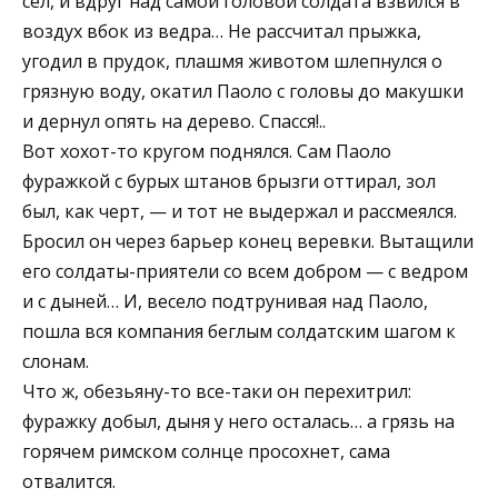
сел, и вдруг над самой головой солдата взвился в
воздух вбок из ведра… Не рассчитал прыжка,
угодил в прудок, плашмя животом шлепнулся о
грязную воду, окатил Паоло с головы до макушки
и дернул опять на дерево. Спасся!..
Вот хохот-то кругом поднялся. Сам Паоло
фуражкой с бурых штанов брызги оттирал, зол
был, как черт, — и тот не выдержал и рассмеялся.
Бросил он через барьер конец веревки. Вытащили
его солдаты-приятели со всем добром — с ведром
и с дыней… И, весело подтрунивая над Паоло,
пошла вся компания беглым солдатским шагом к
слонам.
Что ж, обезьяну-то все-таки он перехитрил:
фуражку добыл, дыня у него осталась… а грязь на
горячем римском солнце просохнет, сама
отвалится.