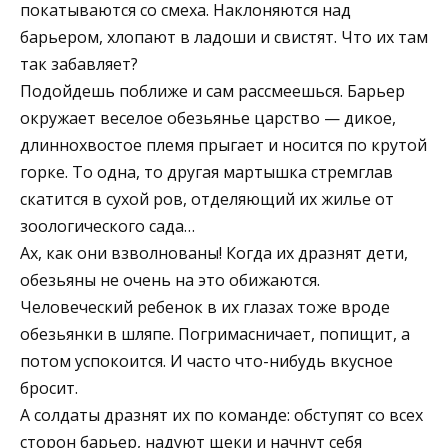
покатываются со смеха. Наклоняются над
барьером, хлопают в ладоши и свистят. Что их там
так забавляет?
Подойдешь поближе и сам рассмеешься. Барьер
окружает веселое обезьянье царство — дикое,
длиннохвостое племя прыгает и носится по крутой
горке. То одна, то другая мартышка стремглав
скатится в сухой ров, отделяющий их жилье от
зоологического сада…
Ах, как они взволнованы! Когда их дразнят дети,
обезьяны не очень на это обижаются.
Человеческий ребенок в их глазах тоже вроде
обезьянки в шляпе. Погримасничает, попищит, а
потом успокоится. И часто что-нибудь вкусное
бросит.
А солдаты дразнят их по команде: обступят со всех
сторон барьер, надуют щеки и начнут себя