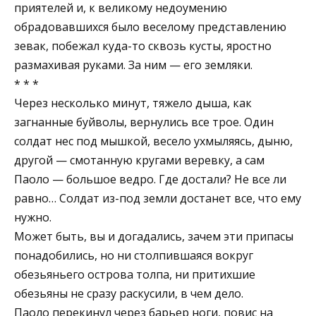
приятелей и, к великому недоумению
обрадовавшихся было веселому представлению
зевак, побежал куда-то сквозь кусты, яростно
размахивая руками. За ним — его земляки.
* * *
Через несколько минут, тяжело дыша, как
загнанные буйволы, вернулись все трое. Один
солдат нес под мышкой, весело ухмыляясь, дыню,
другой — смотанную кругами веревку, а сам
Паоло — большое ведро. Где достали? Не все ли
равно… Солдат из-под земли достанет все, что ему
нужно.
Может быть, вы и догадались, зачем эти припасы
понадобились, но ни столпившаяся вокруг
обезьяньего острова толпа, ни притихшие
обезьяны не сразу раскусили, в чем дело.
Паоло перекинул через барьер ноги, повис на