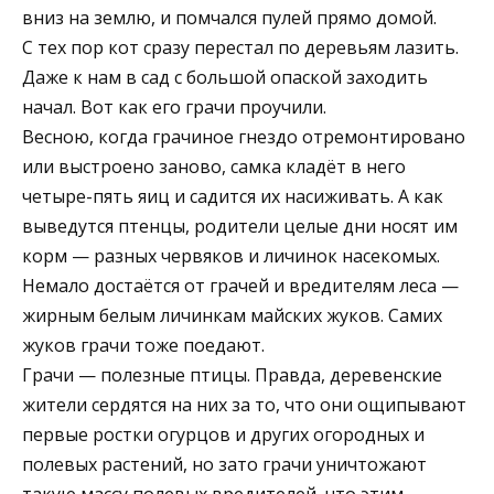
вниз на землю, и помчался пулей прямо домой.
С тех пор кот сразу перестал по деревьям лазить.
Даже к нам в сад с большой опаской заходить
начал. Вот как его грачи проучили.
Весною, когда грачиное гнездо отремонтировано
или выстроено заново, самка кладёт в него
четыре-пять яиц и садится их насиживать. А как
выведутся птенцы, родители целые дни носят им
корм — разных червяков и личинок насекомых.
Немало достаётся от грачей и вредителям леса —
жирным белым личинкам майских жуков. Самих
жуков грачи тоже поедают.
Грачи — полезные птицы. Правда, деревенские
жители сердятся на них за то, что они ощипывают
первые ростки огурцов и других огородных и
полевых растений, но зато грачи уничтожают
такую массу полевых вредителей, что этим