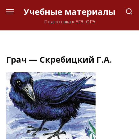
Перейти
Учебные материалы
к
содержанию
Подготовка к ЕГЭ, ОГЭ
Грач — Скребицкий Г.А.