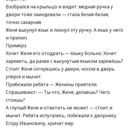
Взобрался на крыльцо и видит: медная ручка у
двери тоже заиндевела — стала белая-белая,
точно сахарная.
Женя высунул язык и лизнул эту ручку. А язык у него
и прилип.
Примёрз.
Хочет Женя его отодрать — языку больно. Хочет
зареветь, да разве с высунутым языком заревёшь?
Стоит Женя согнувшись у двери, носом в дверь
упёрся и мычит.
Прибежали ребята — Женины приятели.
Спрашивают: — Ты что, Женя, делаешь? Чего
стоишь?
А глупый Женя и ответить не может — стоит и
мычит. Ребята испугались, побежали к дворнику
Егору Ивановичу, кричат ему: