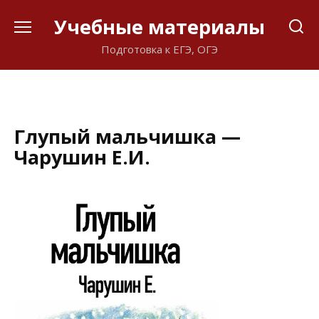
Перейти
Учебные материалы
к
содержанию
Подготовка к ЕГЭ, ОГЭ
Глупый мальчишка —
Чарушин Е.И.