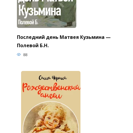
Последний день Матвея Кузьмина —
Полевой Б.Н.
88