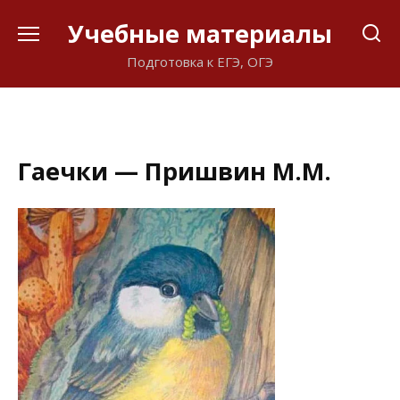
Перейти
Учебные материалы
к
содержанию
Подготовка к ЕГЭ, ОГЭ
Гаечки — Пришвин М.М.