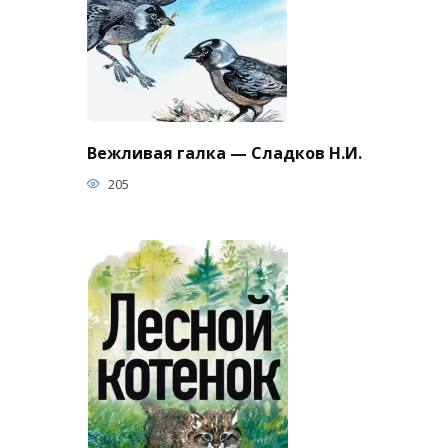
Вежливая галка — Сладков Н.И.
205