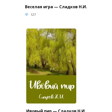
Веселая игра — Сладков Н.И.
127
Ивовый пир — Сладков Н.И.