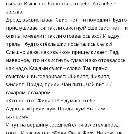
свечке. Выше его было только небо. А в небе −
звезда.
Дрозд высвистывал. Свистнет − и помедлит. Будто
прислушивается: так ли свистнул? Ещё свистнет − и
опять помедлит: так ли отозвалось эхо? И вдруг
трель − будто стёклышки посыпались с ёлки!
Слышно даже, как язычком прищёлкивает. Рад,
наверное, что и свистнуть сумел и эхо отозвалось
как надо. Каждый свист − слово. Так прямо
свистом и выговаривает: «Филипп, Филипп,
Филипп! Приди, приди! Чай пить, чай пить! С
сахаром, с сахаром!»
«Кто же этот Филипп?! − думаю я себе.
А дрозд: «Приди, кум! Приди, кум! Выпьем,
выпьем!»
И тут на вершину соседней ёлки взлетел дрозд-
сосед. И засвистел: «Федя, Федя, Федя! Не хочу, не