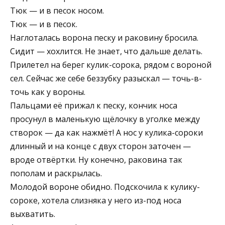
Тюк — и в песок носом.
Тюк — и в песок.
Наглоталась ворона песку и раковину бросила.
Сидит — хохлится. Не знает, что дальше делать.
Прилетел на берег кулик-сорока, рядом с вороной
сел. Сейчас же себе беззубку разыскал — точь-в-
точь как у вороны.
Пальцами её прижал к песку, кончик носа
просунул в маленькую щёлочку в уголке между
створок — да как нажмёт! А нос у кулика-сороки
длинный и на конце с двух сторон заточен —
вроде отвёртки. Ну конечно, раковина так
пополам и раскрылась.
Молодой вороне обидно. Подскочила к кулику-
сороке, хотела слизняка у него из-под носа
выхватить.