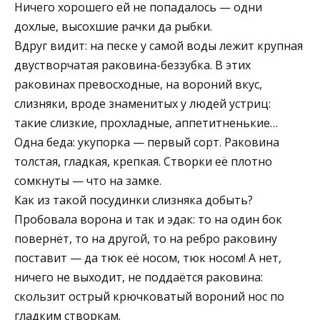
Ничего хорошего ей не попадалось — одни
дохлые, высохшие рачки да рыбки.
Вдруг видит: на песке у самой воды лежит крупная
двустворчатая раковина-беззубка. В этих
раковинах превосходные, на вороний вкус,
слизняки, вроде знаменитых у людей устриц:
такие слизкие, прохладные, аппетитненькие…
Одна беда: укупорка — первый сорт. Раковина
толстая, гладкая, крепкая. Створки её плотно
сомкнуты — что на замке.
Как из такой посудинки слизняка добыть?
Пробовала ворона и так и эдак: то на один бок
повернёт, то на другой, то на ребро раковину
поставит — да тюк её носом, тюк носом! А нет,
ничего не выходит, не поддаётся раковина:
скользит острый крючковатый вороний нос по
гладким створкам.