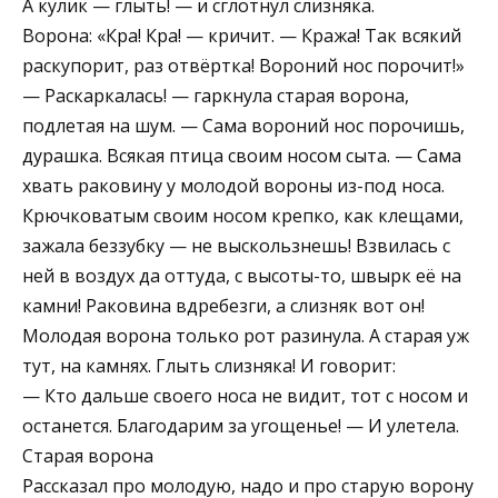
А кулик — глыть! — и сглотнул слизняка.
Ворона: «Кра! Кра! — кричит. — Кража! Так всякий
раскупорит, раз отвёртка! Вороний нос порочит!»
— Раскаркалась! — гаркнула старая ворона,
подлетая на шум. — Сама вороний нос порочишь,
дурашка. Всякая птица своим носом сыта. — Сама
хвать раковину у молодой вороны из-под носа.
Крючковатым своим носом крепко, как клещами,
зажала беззубку — не выскользнешь! Взвилась с
ней в воздух да оттуда, с высоты-то, швырк её на
камни! Раковина вдребезги, а слизняк вот он!
Молодая ворона только рот разинула. А старая уж
тут, на камнях. Глыть слизняка! И говорит:
— Кто дальше своего носа не видит, тот с носом и
останется. Благодарим за угощенье! — И улетела.
Старая ворона
Рассказал про молодую, надо и про старую ворону