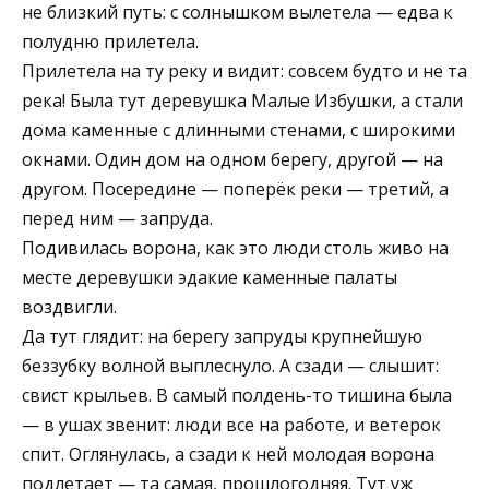
не близкий путь: с солнышком вылетела — едва к
полудню прилетела.
Прилетела на ту реку и видит: совсем будто и не та
река! Была тут деревушка Малые Избушки, а стали
дома каменные с длинными стенами, с широкими
окнами. Один дом на одном берегу, другой — на
другом. Посередине — поперёк реки — третий, а
перед ним — запруда.
Подивилась ворона, как это люди столь живо на
месте деревушки эдакие каменные палаты
воздвигли.
Да тут глядит: на берегу запруды крупнейшую
беззубку волной выплеснуло. А сзади — слышит:
свист крыльев. В самый полдень-то тишина была
— в ушах звенит: люди все на работе, и ветерок
спит. Оглянулась, а сзади к ней молодая ворона
подлетает — та самая, прошлогодняя. Тут уж