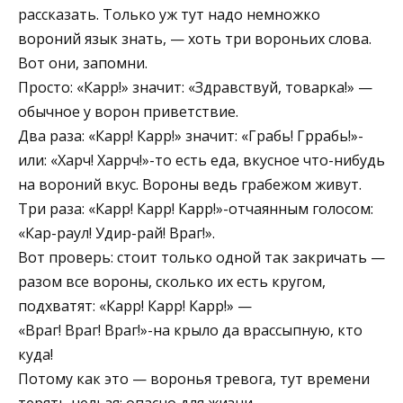
рассказать. Только уж тут надо немножко
вороний язык знать, — хоть три вороньих слова.
Вот они, запомни.
Просто: «Карр!» значит: «Здравствуй, товарка!» —
обычное у ворон приветствие.
Два раза: «Карр! Карр!» значит: «Грабь! Гррабь!»-
или: «Харч! Харрч!»-то есть еда, вкусное что-нибудь
на вороний вкус. Вороны ведь грабежом живут.
Три раза: «Карр! Карр! Карр!»-отчаянным голосом:
«Кар-раул! Удир-рай! Враг!».
Вот проверь: стоит только одной так закричать —
разом все вороны, сколько их есть кругом,
подхватят: «Карр! Карр! Карр!» —
«Враг! Враг! Враг!»-на крыло да врассыпную, кто
куда!
Потому как это — воронья тревога, тут времени
терять нельзя: опасно для жизни.