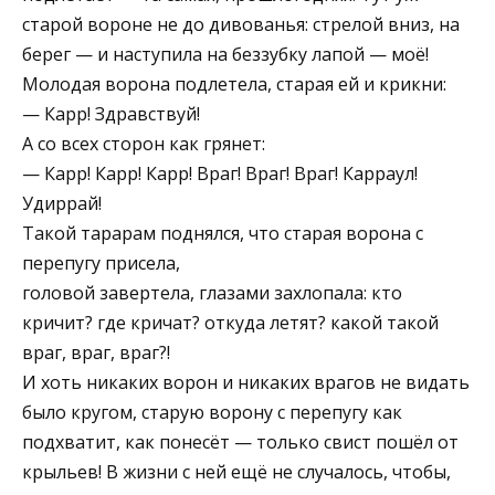
старой вороне не до дивованья: стрелой вниз, на
берег — и наступила на беззубку лапой — моё!
Молодая ворона подлетела, старая ей и крикни:
— Карр! Здравствуй!
А со всех сторон как грянет:
— Карр! Карр! Карр! Враг! Враг! Враг! Карраул!
Удиррай!
Такой тарарам поднялся, что старая ворона с
перепугу присела,
головой завертела, глазами захлопала: кто
кричит? где кричат? откуда летят? какой такой
враг, враг, враг?!
И хоть никаких ворон и никаких врагов не видать
было кругом, старую ворону с перепугу как
подхватит, как понесёт — только свист пошёл от
крыльев! В жизни с ней ещё не случалось, чтобы,