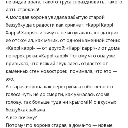
не видав врага, такого труса спраздновать, такого
дать стрекача!
А молодая ворона увидала забытую старой
беззубку да с радости как крикнет: «Карр! Карр!
Харрч! Харрч!»-и ничуть не испугалась, когда крик
её отскочил, как мячик, от одной каменной стены:
«Карр! карр!» — от другой: «Карр! карр!»-и от дома
поперёк реки: «Карр! карр!» Потому что она уже
привыкла, что всякий звук здесь отдается от
каменных стен новостроек, понимала, что это —
эхо.
А старая ворона как перетрусила собственного
голоса чуть не до смерти, как умчалась сломя
голову, так больше туда ни крылом! И о вкусных
беззубках забыла.
А всё почему?
Потому что ворона старая, а дома-то — новые.