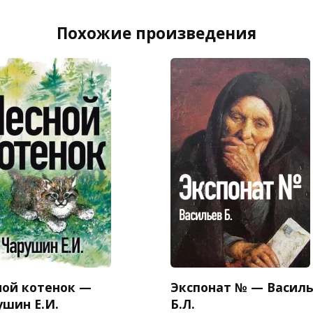
Похожие произведения
ной котенок —
Экспонат № — Васил
ушин Е.И.
Б.Л.