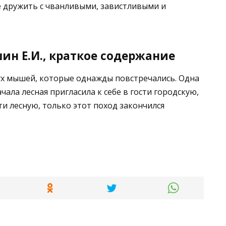
не дружить с чванливыми, завистливыми и
н Е.И., краткое содержание
х мышей, которые однажды повстречались. Одна
ала лесная пригласила к себе в гости городскую,
ти лесную, только этот поход закончился