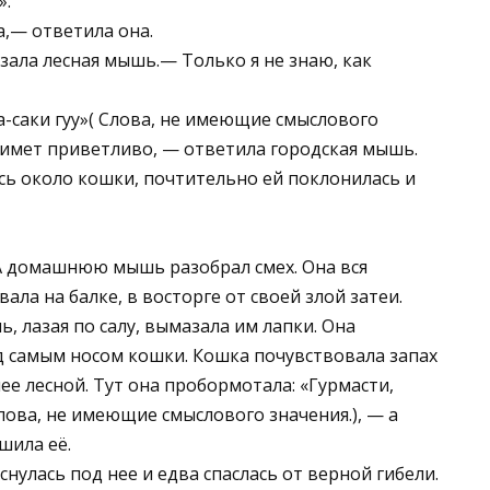
».
а,— ответила она.
зала лесная мышь.— Только я не знаю, как
а-саки гуу»( Слова, не имеющие смыслового
примет приветливо, — ответила городская мышь.
сь около кошки, почтительно ей поклонилась и
 А домашнюю мышь разобрал смех. Она вся
вала на балке, в восторге от своей злой затеи.
, лазая по салу, вымазала им лапки. Она
д самым носом кошки. Кошка почувствовала запах
нее лесной. Тут она пробормотала: «Гурмасти,
лова, не имеющие смыслового значения.), — а
шила её.
нулась под нее и едва спаслась от верной гибели.