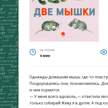
НА ЧТЕНИЕ
4 мин
Однажды домашняя мышь где-то повстр
Поздоровались они, познакомились. До
и чем кормится.
— У меня всего вдоволь,— ответила лес
только собирай! Живу я в дупле. А под 