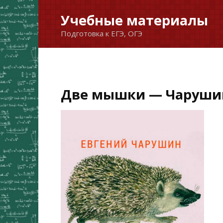
Перейти
Учебные материалы
к
Подготовка к ЕГЭ, ОГЭ
содержанию
Две мышки — Чарушин