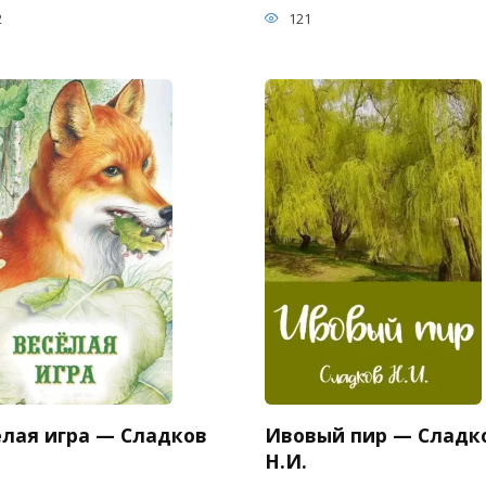
2
121
елая игра — Сладков
Ивовый пир — Сладк
Н.И.