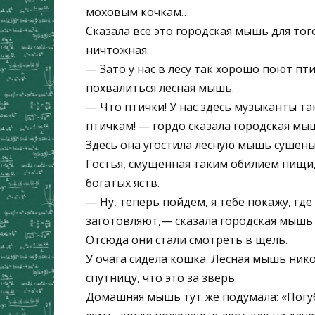
моховым кочкам…
Сказала все это городская мышь для того
ничтожная.
— Зато у нас в лесу так хорошо поют пт
похвалиться лесная мышь.
— Что птички! У нас здесь музыканты та
птичкам! — гордо сказала городская мы
Здесь она угостила лесную мышь сушены
Гостья, смущенная таким обилием пищи, 
богатых яств.
— Ну, теперь пойдем, я тебе покажу, где
заготовляют,— сказала городская мышь 
Отсюда они стали смотреть в щель.
У очага сидела кошка. Лесная мышь ник
спутницу, что это за зверь.
Домашняя мышь тут же подумала: «Погуб