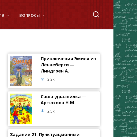
ГЭ
ВОПРОСЫ
Приключения Эмиля из
Лённеберги —
Линдгрен А.
3.3к.
Саша-дразнилка —
Артюхова Н.М.
2.5к.
Задание 21. Пунктуационный