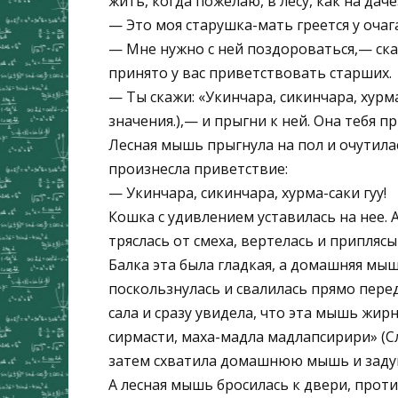
жить, когда пожелаю, в лесу, как на даче
— Это моя старушка-мать греется у очаг
— Мне нужно с ней поздороваться,— ска
принято у вас приветствовать старших.
— Ты скажи: «Укинчара, сикинчара, хурм
значения.),— и прыгни к ней. Она тебя 
Лесная мышь прыгнула на пол и очутила
произнесла приветствие:
— Укинчара, сикинчара, хурма-саки гуу!
Кошка с удивлением уставилась на нее.
тряслась от смеха, вертелась и приплясы
Балка эта была гладкая, а домашняя мышь
поскользнулась и свалилась прямо пере
сала и сразу увидела, что эта мышь жир
сирмасти, маха-мадла мадлапсирири» (С
затем схватила домашнюю мышь и заду
А лесная мышь бросилась к двери, протис