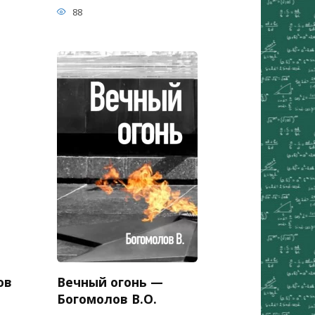
88
ов
Вечный огонь —
Богомолов В.О.