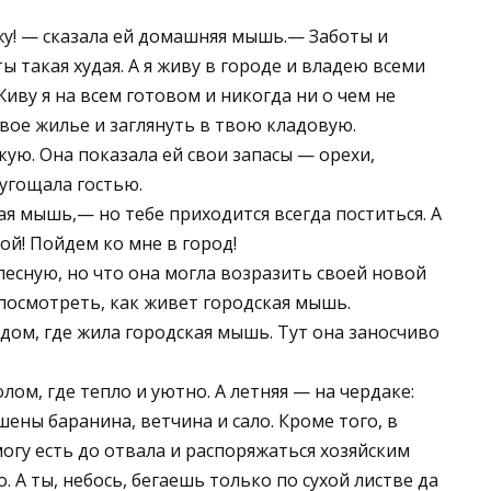
жу! — сказала ей домашняя мышь.— Заботы и
ты такая худая. А я живу в городе и владею всеми
иву я на всем готовом и никогда ни о чем не
вое жилье и заглянуть в твою кладовую.
кую. Она показала ей свои запасы — орехи,
угощала гостью.
ая мышь,— но тебе приходится всегда поститься. А
ой! Пойдем ко мне в город!
есную, но что она могла возразить своей новой
посмотреть, как живет городская мышь.
дом, где жила городская мышь. Тут она заносчиво
лом, где тепло и уютно. А летняя — на чердаке:
ены баранина, ветчина и сало. Кроме того, в
могу есть до отвала и распоряжаться хозяйским
. А ты, небось, бегаешь только по сухой листве да