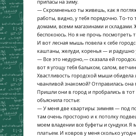
припасы на зиму.
— Скромненько ты живешь, как я погля
работы, видно, у тебя порядочно. То-то 
домами, всеми магазинами и складами. Ж
беспокоюсь. Но я не прочь посмотреть т
И вот лесная мышь повела к себе городс
каштаны, желуди, коренья — и радушно 
— Все это недурно,— сказала ей городск
вот я угощу тебя балыком, салом, ветчин
Хвастливость городской мыши обидела л
чванливой знакомой? Отправилась она 
Пришли они в город и пробрались в тот 
объяснила гостье:
— У меня две квартиры: зимняя — под по
там очень просторно и к потолку подвеш
моем владении все буфеты и сундуки. Я 
платьем. И ковров у меня сколько угодно