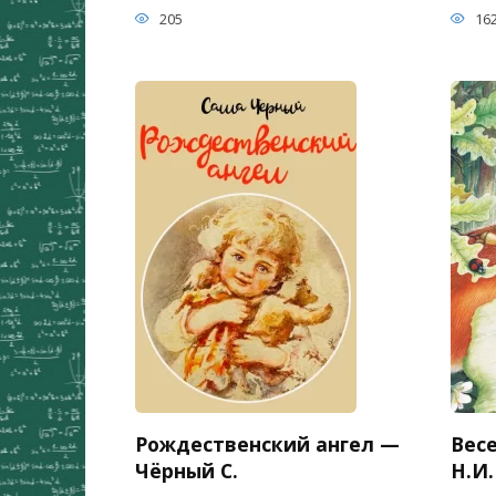
205
16
Рождественский ангел —
Вес
Чёрный С.
Н.И.