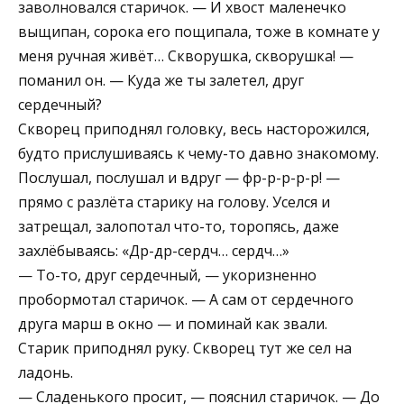
заволновался старичок. — И хвост маленечко
выщипан, сорока его пощипала, тоже в комнате у
меня ручная живёт… Скворушка, скворушка! —
поманил он. — Куда же ты залетел, друг
сердечный?
Скворец приподнял головку, весь насторожился,
будто прислушиваясь к чему-то давно знакомому.
Послушал, послушал и вдруг — фр-р-р-р-р! —
прямо с разлёта старику на голову. Уселся и
затрещал, залопотал что-то, торопясь, даже
захлёбываясь: «Др-др-сердч… сердч…»
— То-то, друг сердечный, — укоризненно
пробормотал старичок. — А сам от сердечного
друга марш в окно — и поминай как звали.
Старик приподнял руку. Скворец тут же сел на
ладонь.
— Сладенького просит, — пояснил старичок. — До