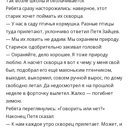
Так возле школы и околачивается.
Ребята сразу насторожились: наверное, этот
старик хочет поймать их скворца.
— У нас в саду птичья кормушка. Разные птицы
туда прилетают, уклончиво ответил Петя Зайцев.
— Мы их ловить не дадим. Мы охраняем природу.
Старичок одобрительно закивал головой:
— Охраняйте, дело хорошее. Я тоже природу
люблю. А насчёт скворца я вот к чему: у меня свой
был, подобрал его ещё махоньким птенчиком,
выходил, выкормил, совсем ручной вырос, по дому
свободно летал. Да недосмотрел я: на прошлой
неделе в форточку вылетел. Жалко — погибнет
зимою.
Ребята переглянулись: «Говорить или нет?»
Наконец Петя сказал:
— К нам каждое утро скворец прилетает. Может, и