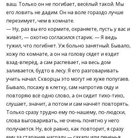
ваш. Только он не погибает, весёлый такой. Мы
его ловить не дадим. Он на воле гораздо лучше
перезимует, чем в комнате.
— Ну, раз вы его кормите, охраняете, пусть у вас и
живёт, — охотно согласился старик. — Я ведь
тужил, что погибнет. Уж больно занятный. Бывало,
хожу по комнате, а он на голову сядет и ездит
взад-вперёд, а сам распевает, на весь дом
заливается, будто в лесу. Я его разговаривать
учить начал. Скворцы это могут не хуже попугаев.
Бывало, посажу в клетку, сам напротив сяду и
повторяю всё одно слово, а он сидит тихо-тихо,
слушает, значит, а потом и сам начнёт повторять.
Только сразу трудно ему по-нашему, по-людски,
слова выговаривать, не очень понятно у него
получается. Ну, всё равно, как повторит, я сразу
ему за старание награду — сахару или печенья.