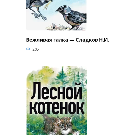
Вежливая галка — Сладков Н.И.
205