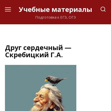
Перейти
Учебные материалы
к
содержанию
Подготовка к ЕГЭ, ОГЭ
Друг сердечный —
Скребицкий Г.А.