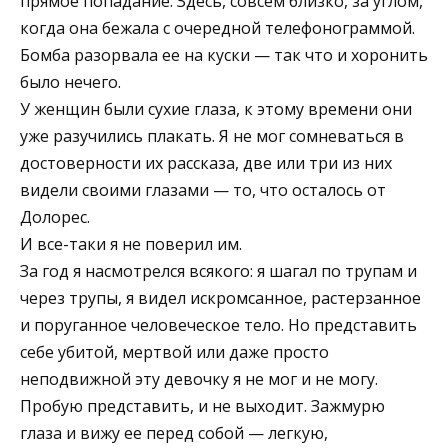
прямое попадание. Здесь, совсем близко, за углом,
когда она бежала с очередной телефонограммой.
Бомба разорвала ее на куски — так что и хоронить
было нечего.
У женщин были сухие глаза, к этому времени они
уже разучились плакать. Я не мог сомневаться в
достоверности их рассказа, две или три из них
видели своими глазами — то, что осталось от
Долорес.
И все-таки я не поверил им.
За год я насмотрелся всякого: я шагал по трупам и
через трупы, я видел искромсанное, растерзанное
и поруганное человеческое тело. Но представить
себе убитой, мертвой или даже просто
неподвижной эту девочку я не мог и не могу.
Пробую представить, и не выходит. Зажмурю
глаза и вижу ее перед собой — легкую,