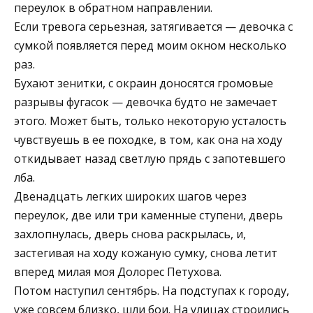
переулок в обратном направлении.
Если тревога серьезная, затягивается — девочка с
сумкой появляется перед моим окном несколько
раз.
Бухают зенитки, с окраин доносятся громовые
разрывы фугасок — девочка будто не замечает
этого. Может быть, только некоторую усталость
чувствуешь в ее походке, в том, как она на ходу
откидывает назад светлую прядь с запотевшего
лба.
Двенадцать легких широких шагов через
переулок, две или три каменные ступени, дверь
захлопнулась, дверь снова раскрылась, и,
застегивая на ходу кожаную сумку, снова летит
вперед милая моя Долорес Петухова.
Потом наступил сентябрь. На подступах к городу,
уже совсем близко, шли бои. На улицах строились