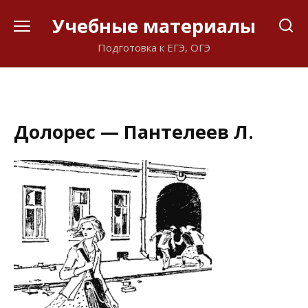
Перейти
Учебные материалы
к
содержанию
Подготовка к ЕГЭ, ОГЭ
Долорес — Пантелеев Л.