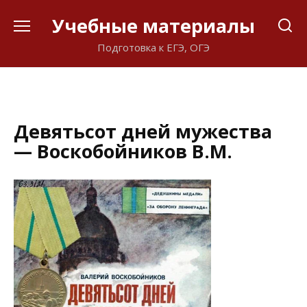
Перейти
Учебные материалы
к
содержанию
Подготовка к ЕГЭ, ОГЭ
Девятьсот дней мужества
— Воскобойников В.М.