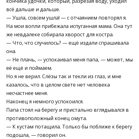
кончика удочки, который, разрезая воду, уходил
всё дальше и дальше.
— Ушла, совсем ушла! — с отчаянием повторял я.
На мои вопли прибежала испуганная мама. Она тут
же невдалеке собирала хворост для костра.
— Что, что случилось? — ещё издали спрашивала
она.
— Не плачь, — успокаивал меня папа, — может, мы
её ещё и поймаем.
Но я не верил. Слёзы так и текли из глаз, и мне
казалось, что в целом свете нет человека
несчастнее меня.
Наконец я немного успокоился.
Папа стоял на берегу и пристально вглядывался в
противоположный конец омута.
— К кустам потащила. Только бы поближе к берегу
подошла, — говорил он.