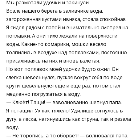
Мы размотали удочки и закинули.
Возле нашего берега в заливчике вода,
загороженная кустами ивняка, стояла спокойная.
Я сидел рядом с папой и внимательно смотрел на
поплавки. А они тихо лежали на поверхности
воды. Какие-то комарики, мошки весело
толпились в воздухе над поплавками, постоянно
присаживаясь на них и вновь взлетая.
Но вот поплавок моей удочки будто ожил. Он
слегка шевельнулся, пуская вокруг себя по воде
круги; шевельнулся ещё и ещё раз, потом стал
медленно погружаться в воду.
— Клюёт! Тащи! — взволнованно шепнул папа.
Я потащил. Ух как тяжело! Удилище согнулось в
дугу, а леска, натянувшись как струна, так и резала
воду.
— Не торопись, а то оборвёт! — волновался папа.