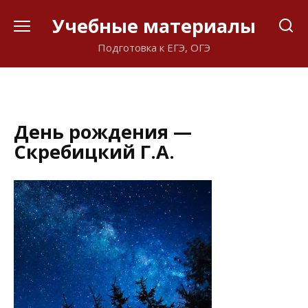
Перейти
Учебные материалы
к
содержанию
Подготовка к ЕГЭ, ОГЭ
День рождения —
Скребицкий Г.А.