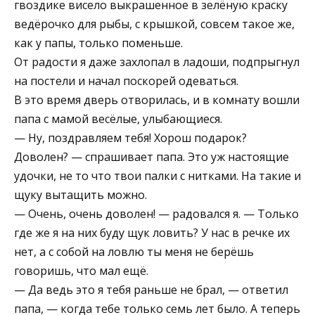
гвоздике висело выкрашенное в зелёную краску
ведёрочко для рыбы, с крышкой, совсем такое же,
как у папы, только поменьше.
От радости я даже захлопал в ладоши, подпрыгнул
на постели и начал поскорей одеваться.
В это время дверь отворилась, и в комнату вошли
папа с мамой весёлые, улыбающиеся.
— Ну, поздравляем тебя! Хорош подарок?
Доволен? — спрашивает папа. Это уж настоящие
удочки, не то что твои палки с нитками. На такие и
щуку вытащить можно.
— Очень, очень доволен! — радовался я. — Только
где же я на них буду щук ловить? У нас в речке их
нет, а с собой на ловлю ты меня не берёшь
говоришь, что мал ещё.
— Да ведь это я тебя раньше не брал, — ответил
папа, — когда тебе только семь лет было. А теперь