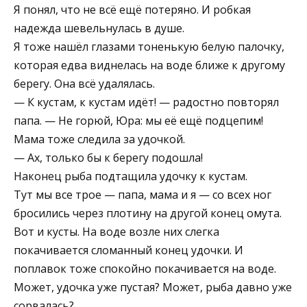
Я понял, что не всё ещё потеряно. И робкая
надежда шевельнулась в душе.
Я тоже нашёл глазами тоненькую белую палочку,
которая едва виднелась на воде ближе к другому
берегу. Она всё удалялась.
— К кустам, к кустам идёт! — радостно повторял
папа. — Не горюй, Юра: мы её ещё подцепим!
Мама тоже следила за удочкой.
— Ах, только бы к берегу подошла!
Наконец рыба подтащила удочку к кустам.
Тут мы все трое — папа, мама и я — со всех ног
бросились через плотину на другой конец омута.
Вот и кусты. На воде возле них слегка
покачивается сломанный конец удочки. И
поплавок тоже спокойно покачивается на воде.
Может, удочка уже пустая? Может, рыба давно уже
сорвалась?