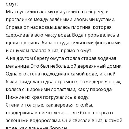
омут.
Мы спустились к омуту и уселись на берегу, в
прогалинке между зелёными ивовыми кустами.
Справа от нас возвышалась плотина, которая
сдерживала всю массу воды. Вода прорывалась в
щели плотины, била оттуда сильными фонтанами
и с шумом падала вниз, прямо в омут.
А на другом берегу омута стояла старая водяная
мельница. Это был небольшой деревянный домик.
Одна его стена подходила к самой воде, и к ней
были приделаны два огромных, тоже деревянных,
колеса с широкими лопастями, как у парохода.
Нижние их края погружались в воду.
Стена и толстые, как деревья, столбы,
поддерживавшие колёса, — всё было покрыто
зелёными водорослями. Они свисали вниз, к самой
воде, как длинные бороды.