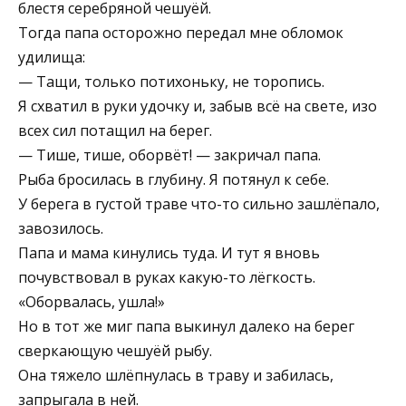
блестя серебряной чешуёй.
Тогда папа осторожно передал мне обломок
удилища:
— Тащи, только потихоньку, не торопись.
Я схватил в руки удочку и, забыв всё на свете, изо
всех сил потащил на берег.
— Тише, тише, оборвёт! — закричал папа.
Рыба бросилась в глубину. Я потянул к себе.
У берега в густой траве что-то сильно зашлёпало,
завозилось.
Папа и мама кинулись туда. И тут я вновь
почувствовал в руках какую-то лёгкость.
«Оборвалась, ушла!»
Но в тот же миг папа выкинул далеко на берег
сверкающую чешуёй рыбу.
Она тяжело шлёпнулась в траву и забилась,
запрыгала в ней.