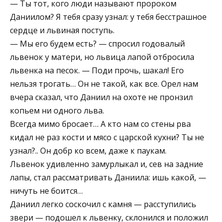
— Ты тот, кого люди называют пророком
Даниилом? Я тебя сразу узнал: у тебя бесстрашное
сердце и львиная поступь.
— Мы его будем есть? — спросил годовалый
львенок у матери, но львица лапой отбросила
львенка на песок. — Поди прочь, шакал! Его
нельзя трогать… Он не такой, как все. Орел нам
вчера сказал, что Даниил на охоте не пронзил
копьем ни одного льва.
Всегда мимо бросает… А кто нам со стены рва
кидал не раз кости и мясо с царской кухни? Ты не
узнал?.. Он добр ко всем, даже к паукам.
Львенок удивленно замурлыкал и, сев на задние
лапы, стал рассматривать Даниила: ишь какой, —
ничуть не боится…
Даниил легко соскочил с камня — расступились
звери — подошел к львенку, склонился и положил