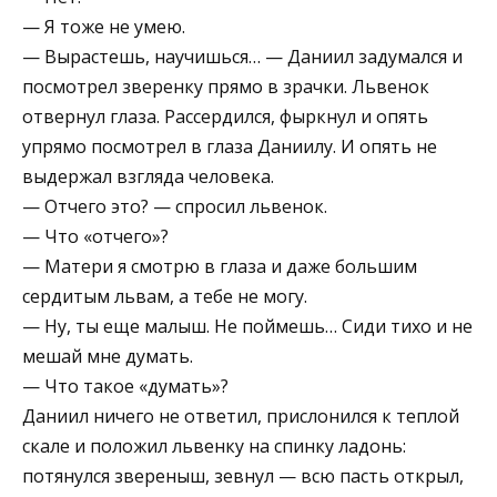
— Я тоже не умею.
— Вырастешь, научишься… — Даниил задумался и
посмотрел зверенку прямо в зрачки. Львенок
отвернул глаза. Рассердился, фыркнул и опять
упрямо посмотрел в глаза Даниилу. И опять не
выдержал взгляда человека.
— Отчего это? — спросил львенок.
— Что «отчего»?
— Матери я смотрю в глаза и даже большим
сердитым львам, а тебе не могу.
— Ну, ты еще малыш. Не поймешь… Сиди тихо и не
мешай мне думать.
— Что такое «думать»?
Даниил ничего не ответил, прислонился к теплой
скале и положил львенку на спинку ладонь:
потянулся звереныш, зевнул — всю пасть открыл,