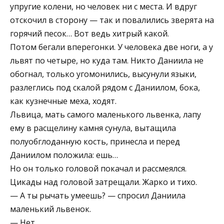
упругие колени, но человек ни с места. И вдруг
отскочил в сторону — так и повалились зверята на
горячий песок… Вот ведь хитрый какой.
Потом бегали вперегонки. У человека две ноги, а у
львят по четыре, но куда там. Никто Даниила не
обогнал, только угомонились, высунули языки,
разлеглись под скалой рядом с Даниилом, бока,
как кузнечные меха, ходят.
Львица, мать самого маленького львенка, лапу
ему в расщелину камня сунула, вытащила
полуобглоданную кость, принесла и перед
Даниилом положила: ешь…
Но он только головой покачал и рассмеялся.
Цикады над головой затрещали. Жарко и тихо.
— А ты рычать умеешь? — спросил Даниила
маленький львенок.
— Нет.