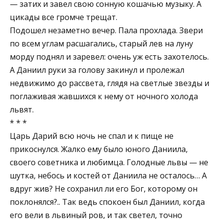
— затих и завел свою сонную кошачью музыку. А
цикады все громче трещат.
Подошел незаметно вечер. Пала прохлада. Звери
по всем углам расшагались, старый лев на луну
морду поднял и заревел: очень уж есть захотелось.
А Даниил руки за голову закинул и пролежал
недвижимо до рассвета, глядя на светлые звезды и
поглаживая жавшихся к нему от ночного холода
львят.
* * *
Царь Дарий всю ночь не спал и к пище не
прикоснулся. Жалко ему было юного Даниила,
своего советника и любимца. Голодные львы — не
шутка, небось и костей от Даниила не осталось… А
вдруг жив? Не сохранил ли его Бог, которому он
поклонялся?.. Так ведь спокоен был Даниил, когда
его вели в львиный ров, и так светел, точно