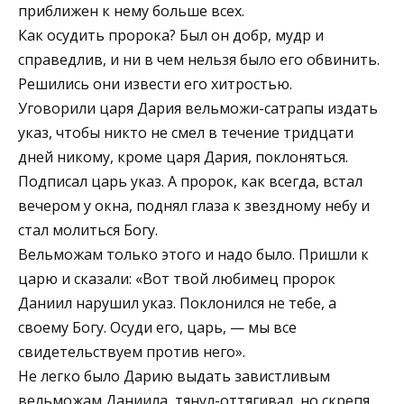
приближен к нему больше всех.
Как осудить пророка? Был он добр, мудр и
справедлив, и ни в чем нельзя было его обвинить.
Решились они извести его хитростью.
Уговорили царя Дария вельможи-сатрапы издать
указ, чтобы никто не смел в течение тридцати
дней никому, кроме царя Дария, поклоняться.
Подписал царь указ. А пророк, как всегда, встал
вечером у окна, поднял глаза к звездному небу и
стал молиться Богу.
Вельможам только этого и надо было. Пришли к
царю и сказали: «Вот твой любимец пророк
Даниил нарушил указ. Поклонился не тебе, а
своему Богу. Осуди его, царь, — мы все
свидетельствуем против него».
Не легко было Дарию выдать завистливым
вельможам Даниила, тянул-оттягивал, но скрепя