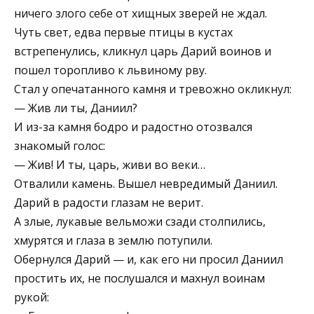
ничего злого себе от хищных зверей не ждал.
Чуть свет, едва первые птицы в кустах
встрепенулись, кликнул царь Дарий воинов и
пошел торопливо к львиному рву.
Стал у опечатанного камня и тревожно окликнул:
— Жив ли ты, Даниил?
И из-за камня бодро и радостно отозвался
знакомый голос:
— Жив! И ты, царь, живи во веки…
Отвалили камень. Вышел невредимый Даниил.
Дарий в радости глазам не верит.
А злые, лукавые вельможи сзади столпились,
хмурятся и глаза в землю потупили.
Обернулся Дарий — и, как его ни просил Даниил
простить их, не послушался и махнул воинам
рукой: