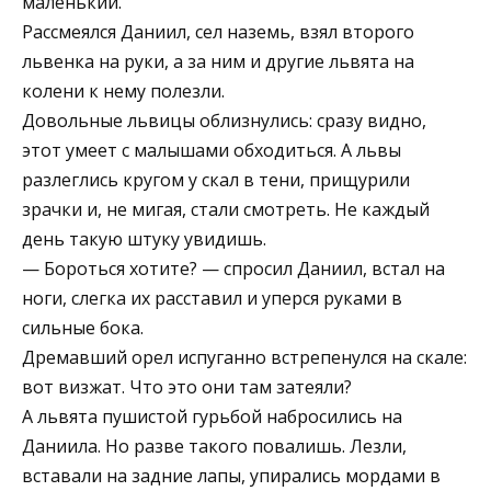
маленький.
Рассмеялся Даниил, сел наземь, взял второго
львенка на руки, а за ним и другие львята на
колени к нему полезли.
Довольные львицы облизнулись: сразу видно,
этот умеет с малышами обходиться. А львы
разлеглись кругом у скал в тени, прищурили
зрачки и, не мигая, стали смотреть. Не каждый
день такую штуку увидишь.
— Бороться хотите? — спросил Даниил, встал на
ноги, слегка их расставил и уперся руками в
сильные бока.
Дремавший орел испуганно встрепенулся на скале:
вот визжат. Что это они там затеяли?
А львята пушистой гурьбой набросились на
Даниила. Но разве такого повалишь. Лезли,
вставали на задние лапы, упирались мордами в