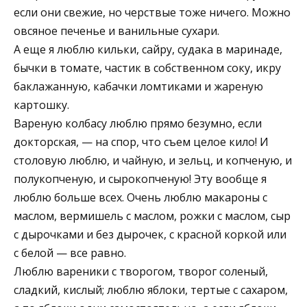
если они свежие, но черствые тоже ничего. Можно
овсяное печенье и ванильные сухари.
А еще я люблю кильки, сайру, судака в маринаде,
бычки в томате, частик в собственном соку, икру
баклажанную, кабачки ломтиками и жареную
картошку.
Вареную колбасу люблю прямо безумно, если
докторская, — на спор, что съем целое кило! И
столовую люблю, и чайную, и зельц, и копченую, и
полукопченую, и сырокопченую! Эту вообще я
люблю больше всех. Очень люблю макароны с
маслом, вермишель с маслом, рожки с маслом, сыр
с дырочками и без дырочек, с красной коркой или
с белой — все равно.
Люблю вареники с творогом, творог соленый,
сладкий, кислый; люблю яблоки, тертые с сахаром,