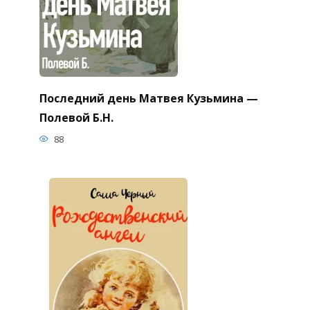
Последний день Матвея Кузьмина —
Полевой Б.Н.
88