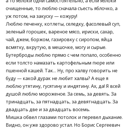
а то яблоки одни самостоятельно, а если яблоки
очищенные, то люблю сначала съесть яблочко, а
уж потом, на закуску — кожуру!
Люблю печенку, котлеты, селедку, фасолевый суп,
зеленый горошек, вареное мясо, ириски, сахар,
чай, джем, боржом, газировку с сиропом, яйца
всмятку, вкрутую, в мешочке, могу и сырые.
Бутерброды люблю прямо с чем попало, особенно
если толсто намазать картофельным пюре или
пшенной кашей. Так… Ну, про халву говорить не
буду — какой дурак не любит халвы? А еще я
люблю утятину, гусятину и индятину. Ах, да! Я всей
душой люблю мороженое. За семь, за девять. За
тринадцать, за пятнадцать, за девятнадцать. За
двадцать две и за двадцать восемь.
Мишка обвел глазами потолок и перевел дыхание.
Видно, он уже здорово устал. Но Борис Сергеевич