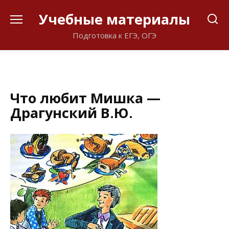
Перейти
Учебные материалы
к
содержанию
Подготовка к ЕГЭ, ОГЭ
Что любит Мишка —
Драгунский В.Ю.