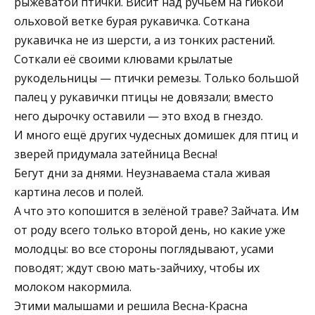
рыжеватой птички. Висит над ручьём на гибкой
ольховой ветке бурая рукавичка. Соткана
рукавичка не из шерсти, а из тонких растений.
Соткали её своими клювами крылатые
рукодельницы — птички ремезы. Только большой
палец у рукавички птицы не довязали; вместо
него дырочку оставили — это вход в гнездо.
И много ещё других чудесных домишек для птиц и
зверей придумала затейница Весна!
Бегут дни за днями. Неузнаваема стала живая
картина лесов и полей.
А что это копошится в зелёной траве? Зайчата. Им
от роду всего только второй день, но какие уже
молодцы: во все стороны поглядывают, усами
поводят; ждут свою мать-зайчиху, чтобы их
молоком накормила.
Этими малышами и решила Весна-Красна