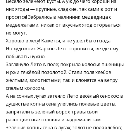
Весело зеленеют кусты. А уж до чего хороши на
них ягоды — крупные, сладкие, так сами в рот и
просятся! Забрались в малинник медведица с
медвежатами, никак от вкусных ягод оторваться
не могут.
Хорошо в лесу! Кажется, и не ушёл бы отсюда.
Но художник Жаркое Лето торопится, везде ему
побывать нужно.
Заглянуло Лето в поле; покрыло колосья пшеницы
и ржи тяжёлой позолотой. Стали поля хлебов
жёлтыми, золотистыми; так и клонятся на ветру
спелым колосом.
А на сочных лугах затеяло Лето весёлый сенокос: в
душистые копны сена улеглись полевые цветы,
запрятали в зелёный ворох травы свои
разноцветные головки и задремали там.
Зелёные копны сена в лугах; золотые поля хлебов;