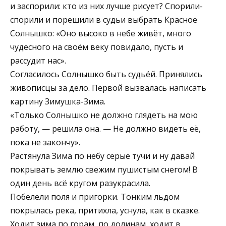
и заспорили: кто из них лучше рисует? Спорили-
спорили и порешили в судьи выбрать Красное
Солнышко: «Оно высоко в небе живёт, много
чудесного на своём веку повидало, пусть и
рассудит нас».
Согласилось Солнышко быть судьёй. Принялись
живописцы за дело. Первой вызвалась написать
картину Зимушка-Зима.
«Только Солнышко не должно глядеть на мою
работу, — решила она. — Не должно видеть её,
пока не закончу».
Растянула Зима по небу серые тучи и ну давай
покрывать землю свежим пушистым снегом! В
один день всё кругом разукрасила.
Побелели поля и пригорки. Тонким льдом
покрылась река, притихла, уснула, как в сказке.
Ходит зима по горам, по долинам, ходит в