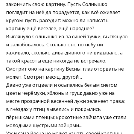
закончить свою картину. Пусть Солнышко
поглядит на неё да порадуется, как всё оживает
кругом; пусть рассудит: можно ли написать
картину ещё веселее, ещё наряднее?
Выглянуло Солнышко из-за синей тучки, выглянуло
и залюбовалось. Сколько оно по небу ни
хаживало, сколько дива-дивного ни видывало, а
такой красоты ещё никогда не встречало.
Смотрит оно на картину Весны, глаз оторвать не
может. Смотрит месяц, другой…
Давно уже отцвели и осыпались белым снегом
цветы черёмухи, яблонь и груш; давно уже на
месте прозрачной весенней лужи зеленеет трава;
в гнёздах у птиц вывелись и покрылись
пёрышками птенцы; крохотные зайчата уже стали
молодыми шустрыми зайцами…
Уж и сама Весна не может узнать своей картины.