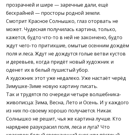
прозрачней и шире — заречные дали, ещё
бескрайней — просторы родной земли.
Смотрит Красное Солнышко, глаз оторвать не
может. Чудесная получилась картина, только,
кажется, будто что-то в ней не закончено, будто
ждут чего-то притихшие, омытые осенним дождём
поля и леса. Ждут не дождутся голые ветви кустов
и деревьев, когда придёт новый художник и
оденет их в белый пушистый убор.
А художник этот уже недалеко. Уже настаёт черёд
Зимушке-Зиме новую картину писать.
Так и трудятся по очереди четыре волшебника-
живописца: Зима, Весна, Лето и Осень. И у каждого
из них по-своему хорошо получается. Никак
Солнышко не решит, чья же картина лучше. Кто
наряднее разукрасил поля, леса и луга? Что
красивее: белый сверкающий снег или пёстрый