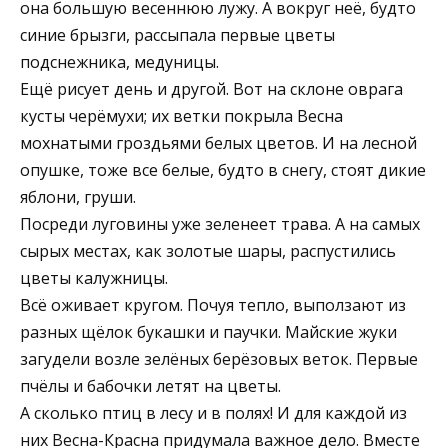
она большую весеннюю лужу. А вокруг неё, будто
синие брызги, рассыпала первые цветы
подснежника, медуницы.
Ещё рисует день и другой. Вот на склоне оврага
кусты черёмухи; их ветки покрыла Весна
мохнатыми гроздьями белых цветов. И на лесной
опушке, тоже все белые, будто в снегу, стоят дикие
яблони, груши.
Посреди луговины уже зеленеет трава. А на самых
сырых местах, как золотые шары, распустились
цветы калужницы.
Всё оживает кругом. Почуя тепло, выползают из
разных щёлок букашки и паучки. Майские жуки
загудели возле зелёных берёзовых веток. Первые
пчёлы и бабочки летят на цветы.
А сколько птиц в лесу и в полях! И для каждой из
них Весна-Красна придумала важное дело. Вместе