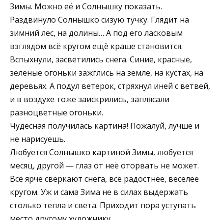
Зимы. Можно её и Солнышку показать.
Раздвинуло Солнышко сизую тучку. Глядит на
зимний лес, на долины… А под его ласковым
взглядом всё кругом ещё краше становится.
Вспыхнули, засветились снега. Синие, красные,
зелёные огоньки зажглись на земле, на кустах, на
деревьях. А подул ветерок, стряхнул иней с ветвей,
и в воздухе тоже заискрились, заплясали
разноцветные огоньки.
Чудесная получилась картина! Пожалуй, лучше и
не нарисуешь.
Любуется Солнышко картиной Зимы, любуется
месяц, другой — глаз от неё оторвать не может.
Всё ярче сверкают снега, всё радостнее, веселее
кругом. Уж и сама Зима не в силах выдержать
столько тепла и света. Приходит пора уступать
место другому художнику.