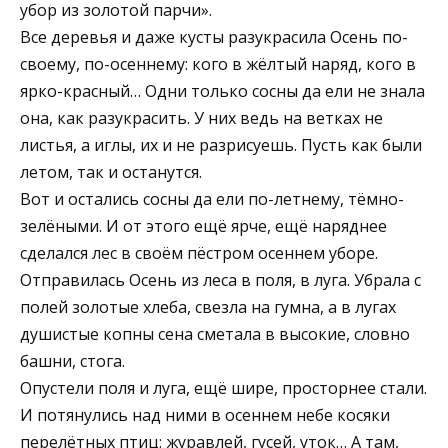
убор из золотой парчи».
Все деревья и даже кусты разукрасила Осень по-
своему, по-осеннему: кого в жёлтый наряд, кого в
ярко-красный… Одни только сосны да ели не знала
она, как разукрасить. У них ведь на ветках не
листья, а иглы, их и не разрисуешь. Пусть как были
летом, так и останутся.
Вот и остались сосны да ели по-летнему, тёмно-
зелёными. И от этого ещё ярче, ещё наряднее
сделался лес в своём пёстром осеннем уборе.
Отправилась Осень из леса в поля, в луга. Убрала с
полей золотые хлеба, свезла на гумна, а в лугах
душистые копны сена сметала в высокие, словно
башни, стога.
Опустели поля и луга, ещё шире, просторнее стали.
И потянулись над ними в осеннем небе косяки
перелётных птиц: журавлей, гусей, уток… А там,