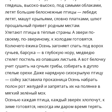
глядишь, высоко-высоко, под самыми облаками,
летят большие белоснежные птицы — лебеди;
летят, машут крыльями, словно платками, шлют
прощальный привет родным местам.
Улетают птицы в тёплые страны. А звери по-
своему, по-звериному, к холодам готовятся.
Колючего ёжика Осень загоняет спать под ворох
сучьев, барсука — в глубокую нору, медведю
стелет постель из опавших листьев. А вот белочку
учит сушить на сучьях грибы, собирать в дупло
спелые орехи. Даже нарядную сизокрылую птицу
— сойку заставила проказница Осень набрать
полон рот желудей и запрятать их на полянке в
мягкий зелёный мох.
Осенью каждая птица, каждый зверёк хлопочут, к
зиме готовятся, некогда им даром время терять.