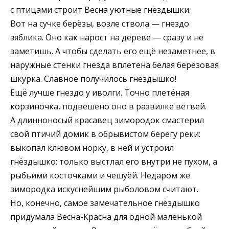
с птицами строит Весна уютные гнёздышки.
Вот на сучке берёзы, возле ствола — гнездо
зяблика. Оно как нарост на дереве — сразу и не
заметишь. А чтобы сделать его ещё незаметнее, в
наружные стенки гнезда вплетена белая берёзовая
шкурка. Славное получилось гнёздышко!
Ещё лучше гнездо у иволги. Точно плетёная
корзиночка, подвешено оно в развилке ветвей.
А длинноносый красавец зимородок смастерил
свой птичий домик в обрывистом берегу реки:
выкопал клювом норку, в ней и устроил
гнёздышко; только выстлал его внутри не пухом, а
рыбьими косточками и чешуёй. Недаром же
зимородка искуснейшим рыболовом считают.
Но, конечно, самое замечательное гнёздышко
придумала Весна-Красна для одной маленькой