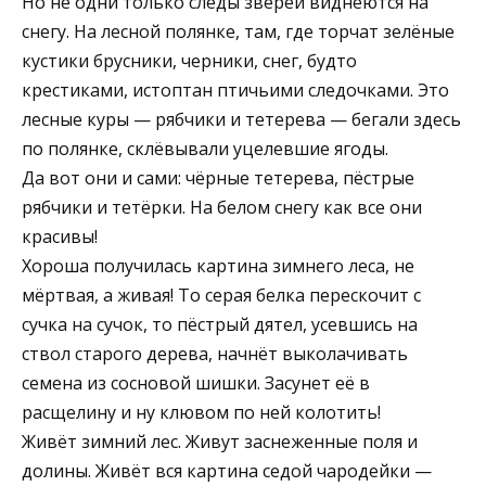
Но не одни только следы зверей виднеются на
снегу. На лесной полянке, там, где торчат зелёные
кустики брусники, черники, снег, будто
крестиками, истоптан птичьими следочками. Это
лесные куры — рябчики и тетерева — бегали здесь
по полянке, склёвывали уцелевшие ягоды.
Да вот они и сами: чёрные тетерева, пёстрые
рябчики и тетёрки. На белом снегу как все они
красивы!
Хороша получилась картина зимнего леса, не
мёртвая, а живая! То серая белка перескочит с
сучка на сучок, то пёстрый дятел, усевшись на
ствол старого дерева, начнёт выколачивать
семена из сосновой шишки. Засунет её в
расщелину и ну клювом по ней колотить!
Живёт зимний лес. Живут заснеженные поля и
долины. Живёт вся картина седой чародейки —