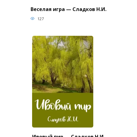
Веселая игра — Сладков Н.И.
127
Ивовый пир — Сладков Н.И.