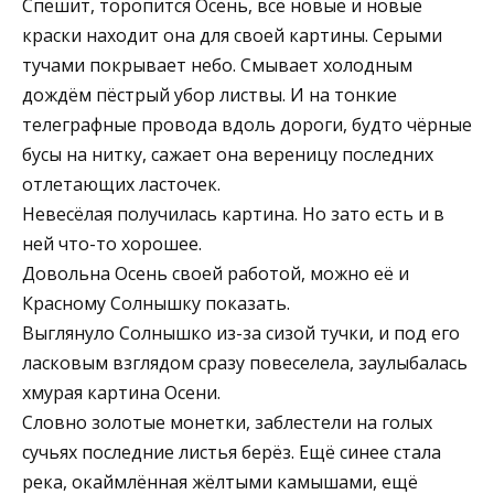
Спешит, торопится Осень, всё новые и новые
краски находит она для своей картины. Серыми
тучами покрывает небо. Смывает холодным
дождём пёстрый убор листвы. И на тонкие
телеграфные провода вдоль дороги, будто чёрные
бусы на нитку, сажает она вереницу последних
отлетающих ласточек.
Невесёлая получилась картина. Но зато есть и в
ней что-то хорошее.
Довольна Осень своей работой, можно её и
Красному Солнышку показать.
Выглянуло Солнышко из-за сизой тучки, и под его
ласковым взглядом сразу повеселела, заулыбалась
хмурая картина Осени.
Словно золотые монетки, заблестели на голых
сучьях последние листья берёз. Ещё синее стала
река, окаймлённая жёлтыми камышами, ещё