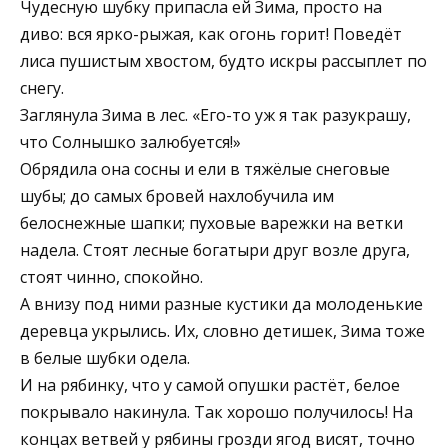
Чудесную шубку припасла ей Зима, просто на
диво: вся ярко-рыжая, как огонь горит! Поведёт
лиса пушистым хвостом, будто искры рассыплет по
снегу.
Заглянула Зима в лес. «Его-то уж я так разукрашу,
что Солнышко залюбуется!»
Обрядила она сосны и ели в тяжёлые снеговые
шубы; до самых бровей нахлобучила им
белоснежные шапки; пуховые варежки на ветки
надела. Стоят лесные богатыри друг возле друга,
стоят чинно, спокойно.
А внизу под ними разные кустики да молоденькие
деревца укрылись. Их, словно детишек, Зима тоже
в белые шубки одела.
И на рябинку, что у самой опушки растёт, белое
покрывало накинула. Так хорошо получилось! На
концах ветвей у рябины грозди ягод висят, точно