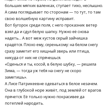
больших мягких валенках, ступает тихо, неслышно.
А сама поглядывает по сторонам — то тут, то там
свою волшебную картину исправит.
Вот бугорок среди поля, с него проказник ветер
взял да и сдул белую шапку. Нужно её снова
надеть… А вот меж кустов серый зайчишка
крадётся. Плохо ему, серенькому: на белом снегу
сразу заметит его хищный зверь или птица,
никуда от них не спрячешься.
«Оденься и ты, косой, в белую шубку, — решила
Зима, — тогда уж тебя на снегу не скоро
заметишь».
А Лисе Патрикеевне одеваться в белое незачем.
Она в глубокой норе живёт, под землёй от врагов
прячется. Её только нужно покрасивее да
потеплей народить.