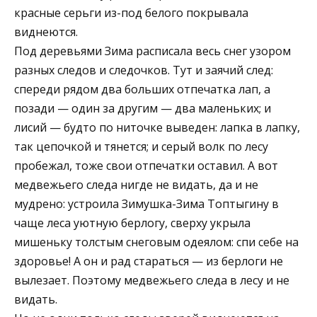
красные серьги из-под белого покрывала
виднеются.
Под деревьями Зима расписала весь снег узором
разных следов и следочков. Тут и заячий след:
спереди рядом два больших отпечатка лап, а
позади — один за другим — два маленьких; и
лисий — будто по ниточке выведен: лапка в лапку,
так цепочкой и тянется; и серый волк по лесу
пробежал, тоже свои отпечатки оставил. А вот
медвежьего следа нигде не видать, да и не
мудрено: устроила Зимушка-Зима Топтыгину в
чаще леса уютную берлогу, сверху укрыла
мишеньку толстым снеговым одеялом: спи себе на
здоровье! А он и рад стараться — из берлоги не
вылезает. Поэтому медвежьего следа в лесу и не
видать.