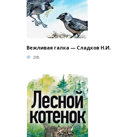
Вежливая галка — Сладков Н.И.
205