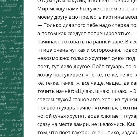
Отдохнув и закусив, я пошёл с товарищ
Мир между нами был уже совсем восстано
моему другу всю прелесть картины весен
— Только для этого тебе надо сперва по
а потом как следует потренироваться, —
начинает токовать на ранней заре. В лес
птица очень чуткая и осторожная, подкр
невозможно: только хрустнет сучок под 
поёт, тут дело другое. Поёт глухарь по
ложку постукивает: «Те-кё, те-кё, те-кё…
кё, те-кё, те-кё…», всё чаще, чаще… да 
точить начнёт: «Щчаю, щчаю, щчаю…» Эт
совсем глухой становится, хоть из пушки
Только глухарь начнёт «точить», охотни
ногой сучья хрустят, вода хлюпает: глух
сразу на месте замри, не шелохнись. Как 
том, что поёт глухарь очень тихо, издал