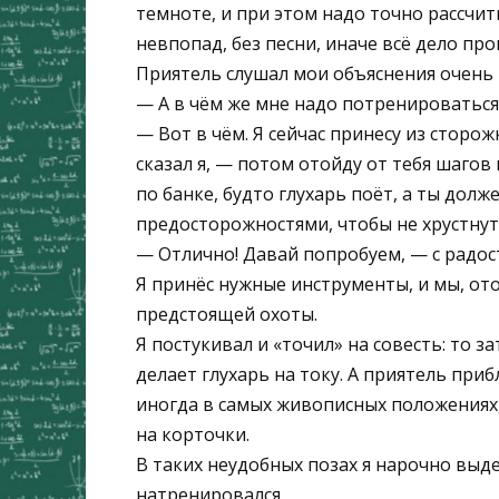
темноте, и при этом надо точно рассчи
невпопад, без песни, иначе всё дело про
Приятель слушал мои объяснения очень в
— А в чём же мне надо потренироваться
— Вот в чём. Я сейчас принесу из сторо
сказал я, — потом отойду от тебя шагов
по банке, будто глухарь поёт, а ты долж
предосторожностями, чтобы не хрустнуть
— Отлично! Давай попробуем, — с радос
Я принёс нужные инструменты, и мы, от
предстоящей охоты.
Я постукивал и «точил» на совесть: то з
делает глухарь на току. А приятель при
иногда в самых живописных положениях,
на корточки.
В таких неудобных позах я нарочно выд
натренировался.