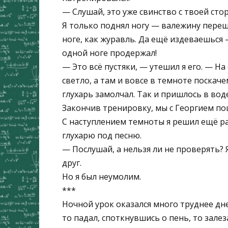
— Слушай, это уже свинство с твоей ст
Я только поднял ногу — валежину переша
ноге, как журавль. Да ещё издеваешься
одной ноге продержал!
— Это всё пустяки, — утешил я его. — На
светло, а там и вовсе в темноте поскаче
глухарь замолчал. Так и пришлось в воде
Закончив тренировку, мы с Георгием по
С наступлением темноты я решил ещё р
глухарю под песню.
— Послушай, а нельзя ли не проверять? 
друг.
Но я был неумолим.
***
Ночной урок оказался много труднее дне
то падал, споткнувшись о пень, то залез