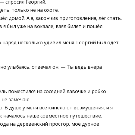
— спросил Георгий.
еть, только не на охоте.
л домой. А я, закончив приготовления, лёг спать.
 я был уже на вокзале, взял билет и пошёл
 наряд несколько удивил меня. Георгий был одет
но улыбаясь, отвечал он. — Ты ведь вчера
ель поместился на соседней лавочке и робко
о не замечаю.
. В душе у меня всё кипело от возмущения, и я
Так началось наше совместное путешествие.
рода на деревенский простор, моё дурное