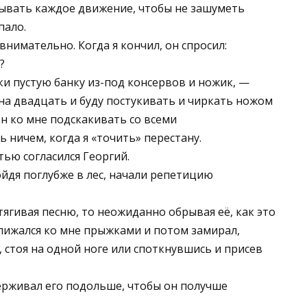
тывать каждое движение, чтобы не зашуметь
пало.
нимательно. Когда я кончил, он спросил:
?
жки пустую банку из-под консервов и ножик, —
 на двадцать и буду постукивать и чиркать ножом
ен ко мне подскакивать со всеми
 ничем, когда я «точить» перестану.
тью согласился Георгий.
ойдя поглубже в лес, начали репетицию
атягивая песню, то неожиданно обрывая её, как это
ближался ко мне прыжками и потом замирал,
 стоя на одной ноге или споткнувшись и присев
ерживал его подольше, чтобы он получше