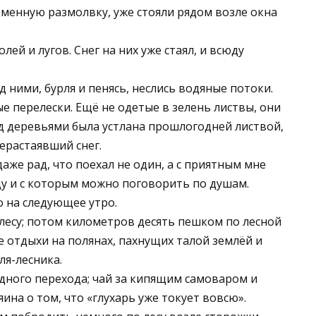
еменную размолвку, уже стояли рядом возле окна
лей и лугов. Снег на них уже стаял, и всюду
 ними, бурля и пенясь, неслись водяные потоки.
е перелески. Ещё не одетые в зелень листвы, они
д деревьями была устлана прошлогодней листвой,
ерастаявший снег.
даже рад, что поехал не один, а с приятным мне
у и с которым можно поговорить по душам.
 на следующее утро.
лесу; потом километров десять пешком по лесной
е отдыхи на полянах, пахнущих талой землёй и
ля-лесника.
дного перехода; чай за кипящим самоваром и
на о том, что «глухарь уже токует вовсю».