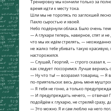
Тренировку мы кончили только за полно
время идти к месту тока.
Шли мы не торопясь по заглохшей лесной
Пахло сыростью и хвоей.
Небо подёрнули облака. Было очень тем
— А глухари теперь, наверное, спят и не
что мы их идём стрелять, — неожиданно
не жалко тебе убивать такую красивую,
насторожился.
— Слушай, Георгий, — строго сказал я, 
как следует поссоримся. Лучше вернись о
— Ну что ты! — возразил товарищ. — Я ве
по-приятельски: весь день меня муштро
— Я тебя не гоню, а только предупрежда
— И предупреждать нечего, — отвечал Г
подойдём к глухарю, не стреляй сразу, 
— Это можно. Я и сам люблю на него пог