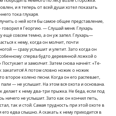
ем побродить немного по лесу возле сторожки.
влен, и я теперь от всей души хотел показать
него тока глухаря.
лучить о ней хотя бы самое общее представление,
 говорил я Георгию. — Слушай меня. Глухарь
у ещё совсем темно, а он уж запел. Глухарь—
асться к нему, когда он молчит, почти
ногой — сразу услышит и улетит. Зато когда он
-особенному: сперва будто деревянной ложкой о
» Постукает и замолчит. Затем снова начнёт: «Те-
как закатится! А потом словно ножик о ножик
о второе колено песни. Когда он его распевает,
 пали — не услышит. На этом вся охота и основана.
к делает к нему два-три прыжка. Не беда, если под
арь ничего не услышит. Зато как он кончил петь,
стал, так и стой. Самая трудность при этой охоте в
и его едва слышно. А скакать к нему приходится в