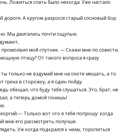
чь. Ложиться спать было некогда. Уже настало
 дороге. А кругом разросся старый сосновый бор.
но. Мы двигались почти ощупью.
 думают,
 промолвил мой спутник. — Скажи мне по совести,
 мощную птицу? От такого вопроса я сразу
— ты только не вздумай мне на охоте мешать, а то
т греха в сторожку, а я один пойду.
дь обещал, что буду тебя слушаться. Это, брат, не
вал, а теперь домой гонишь!
ю.
еоргий.— Только вот что я тебя попрошу: когда
дай мне его рассмотреть получше.
лядеть. Уж когда подкрался к нему, торопиться