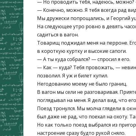
— Но проводить тебя, надеюсь, можно? 
— Конечно, можно. Я тебя всегда рад вид
Мы дружески попрощались, и Георгий ушё
На следующее утро ровно в девять часов
садиться в вагон.
Товарищ поджидал меня на перроне. Его
в короткую куртку и высокие сапоги.
— А ты куда собрался? — спросил я его.
— Как — куда? Тебя провожать, — невин
позволил. Я уж и билет купил.
Негодованию моему не было границ.
В вагон мы сели не разговаривая. Прият
поглядывал на меня. Я делал вид, что ег
Поезд тронулся. Мы молча глядели в окно
был даже не рад, что поехал на охоту. 
Но как только поезд выбрался из приго
настроение сразу будто рукой сняло.