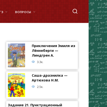
ГЭ
ВОПРОСЫ
Приключения Эмиля из
Лённеберги —
Линдгрен А.
3.3к.
Саша-дразнилка —
Артюхова Н.М.
2.5к.
Задание 21. Пунктуационный