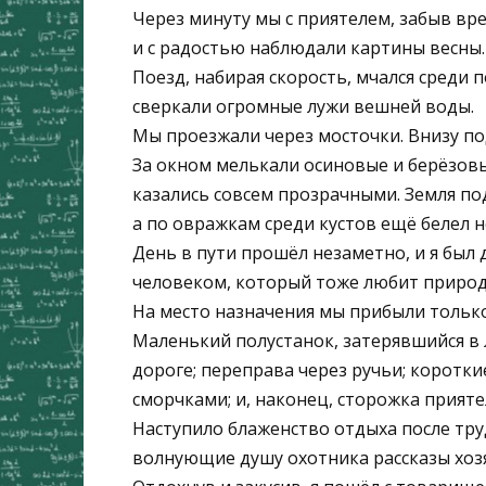
Через минуту мы с приятелем, забыв вр
и с радостью наблюдали картины весны.
Поезд, набирая скорость, мчался среди по
сверкали огромные лужи вешней воды.
Мы проезжали через мосточки. Внизу под
За окном мелькали осиновые и берёзовы
казались совсем прозрачными. Земля по
а по овражкам среди кустов ещё белел н
День в пути прошёл незаметно, и я был 
человеком, который тоже любит природ
На место назначения мы прибыли только
Маленький полустанок, затерявшийся в 
дороге; переправа через ручьи; коротки
сморчками; и, наконец, сторожка прияте
Наступило блаженство отдыха после тру
волнующие душу охотника рассказы хозяи