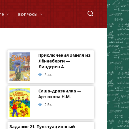
ГЭ
ВОПРОСЫ
Приключения Эмиля из
Лённеберги —
Линдгрен А.
3.4к.
Саша-дразнилка —
Артюхова Н.М.
2.5к.
Задание 21. Пунктуационный