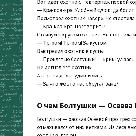
Вот идет охотник. Невтерпеж первой сор
— Кра-кра-кра! Удобный сучок, да болит 
Посмотрел охотник наверх. Не стерпела
— Кра-кра-кра! Поговорить!
Оглянулся кругом охотник. Не стерпела и
— Тр-ром! Тр-ром! За кустом!
Выстрелил охотник в кусты.
— Проклятые болтушки! — крикнул заяц и
Не догнал его охотник.
А сороки долго удивлялись:
— За что же это нас обругал заяц?
О чем Болтушки — Осеева В
Болтушки — рассказ Осеевой про трех со
отмахивался от них ветками. Из леса вы
охотнику где он.