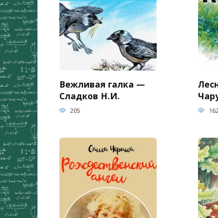
Вежливая галка —
Лес
Сладков Н.И.
Чар
205
16