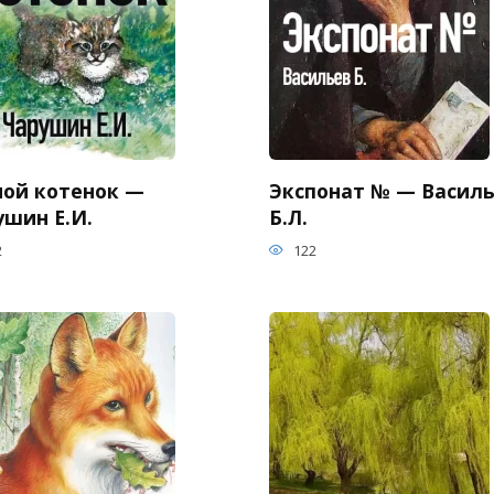
ной котенок —
Экспонат № — Васил
ушин Е.И.
Б.Л.
2
122