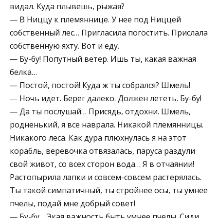
видал. Куда плывешь, рыжая?
— В Ниццу к племяннице. У нее под Ниццей
собственный лес… Пригласила погостить. Прислала
собственную яхту. Вот и еду.
— Бу-бу! Попутный ветер. Ишь ты, какая важная
белка…
— Постой, постой! Куда ж ты собрался? Шмель!
— Ночь идет. Берег далеко. Должен лететь. Бу-бу!
— Да ты послушай… Присядь, отдохни. Шмель,
родненький, я все наврала. Никакой племянницы.
Никакого леса. Как дура плюхнулась я на этот
корабль, веревочка отвязалась, паруса раздули
свой живот, со всех сторон вода… Я в отчаянии!
Растопырила лапки и совсем-совсем растерялась.
Ты такой симпатичный, ты стройнее осы, ты умнее
пчелы, подай мне добрый совет!
— Бу-бу… Экая важность быть умнее пчелы. Сиди