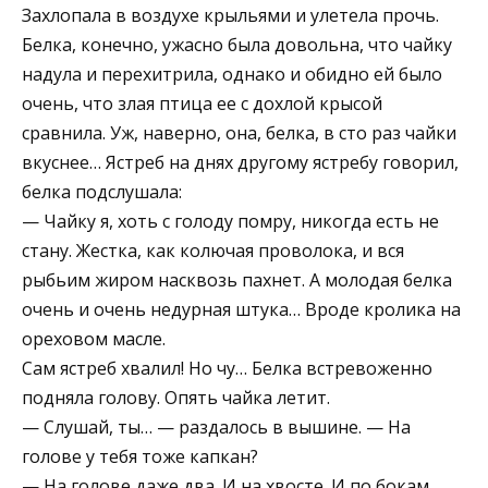
Захлопала в воздухе крыльями и улетела прочь.
Белка, конечно, ужасно была довольна, что чайку
надула и перехитрила, однако и обидно ей было
очень, что злая птица ее с дохлой крысой
сравнила. Уж, наверно, она, белка, в сто раз чайки
вкуснее… Ястреб на днях другому ястребу говорил,
белка подслушала:
— Чайку я, хоть с голоду помру, никогда есть не
стану. Жестка, как колючая проволока, и вся
рыбьим жиром насквозь пахнет. А молодая белка
очень и очень недурная штука… Вроде кролика на
ореховом масле.
Сам ястреб хвалил! Но чу… Белка встревоженно
подняла голову. Опять чайка летит.
— Слушай, ты… — раздалось в вышине. — На
голове у тебя тоже капкан?
— На голове даже два. И на хвосте. И по бокам.