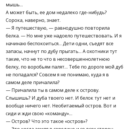
мышь…
А может быть, ее дом недалеко где-нибудь?
Сорока, наверно, знает.
— Я путешествую, — равнодушно повторила
белка. — Но мне уже надоело путешествовать. И я
начинаю беспокоиться… Дети одни, съедят все
запасы, начнут по дубу прыгать… А охотники тут
такие, что не то что в несовершеннолетнюю
белку, по воробьям палят… Тебе по дороге мой дуб
не попадался? Совсем я не понимаю, куда я в
самом деле причалила?
— Причалила ты в самом деле к острову.
Слышишь? И дуба твоего нет. И белок тут нет и
вообще ничего нет. Необитаемый остров. Вот и
сиди и жди свою «команду»…
— Остров? Что это такое «остров»?
— Это когда земля в середине и со всех сторон