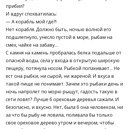
прибил?
И вдруг спохватилась:
— А корабль мой где?!
Нет корабля. Должно быть, ночью волной его
подшлепнуло, унесло пустой в море, рыбам на
смех, чайке на забаву…
С камня на камень пробралась белка подальше от
опасной воды, села у входа в открытую широкую
пещеру, потянула носом. Рыбкой попахивает… Не
ест она рыбки, ни сырой, ни жареной. И вкуса в
такой пище не понимает. Зачем это рыбаки день и
ночь напролет по морю рыщут, гадость такую в
сети ловят? Лучше б ореховые деревья сажали. И
безопасно, и вкусно. Нет, была б она человеком, ни
за что бы рыбу не ловила, поливала бы только
свое ореховое дерево утром и вечером, чтобы