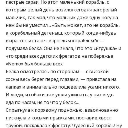
пестрые сараи. Но этот маленький корабль, с
которым целый день возился сегодня загорелый
мальчик, так мал, что мальчик даже одну ногу на
нем бы не уместил… «Быть может, это не корабль,
а корабельный детеныш, который когда-нибудь
вырастет и станет взрослым кораблем?» —
подумала белка. Она не знала, что это «игрушка» и
что среди всех детских фрегатов на побережье
«Nemo» был больше всех.
Белка осмотрелась по сторонам — с высокой
сосны весь берег перед глазами, — привстала на
лапках и внимательно пошевелила усами: никого.
И люди, и собаки, все ушли ужинать, у них ведь
еда по часам, не то что у белок…
Спрыгнула к корявому подножью, взволнованно
пискнула и косыми прыжками, поставив хвост
трубой, поскакала к фрегату. Чудесный корабль! Ну