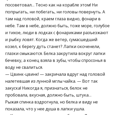
посоветовал… Тесно как на корабле этом! Ни
попрыгать, ни побегать, ни головы повернуть. А
там над головой, краем глаза видно, фонари в
небе. Там в небе, должно быть, тоже море, голубое
и тихое, люди в лодках с фонариками разъезжают
и рыбку ловят. Когда же ветер, сумасшедший
козел, к берегу дуть станет? Лапки окоченели,
глазки смыкаются. Белка закрутила вокруг лапки
бечевку, а конец взяла в зубы, чтобы спросонья в
воду не свалиться.
— Цвинк-цвинк! — закричала вдруг над головой
налетевшая из лунной мглы чайка. — Вот так
закуска! Никогда я, признаться, белок не
пробовала, вкусная, должно быть, штука…
Рыжая спинка вздрогнула, но белка и виду не
показала, что у нее душа в лапки ушла.