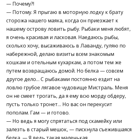
— Почему?!
— Потому. Я прыгаю в моторную лодку к брату
сторожа нашего маяка, когда он приезжает к
нашему острову ловить рыбу. Рыбаки меня любят,
я очень красивая и ласковая. Наедаюсь рыбы,
сколько хочу, высаживаюсь в Лаванду, гуляю по
набережной, делаю визиты всем знакомым
кошкам и отельным кухаркам, а потом тем же
путем возвращаюсь домой. Но белка — совсем
другое дело… С рыбаками постоянно ездит на
ловлю грубое лягавое чудовище Мистраль. Меня
он не смеет трогать, да я ему всю морду обдеру,
пусть только тронет… Но вас он перекусит
пополам. Гам — и готово.
— Но ведь я могу спрятаться под скамейку или
залезть в старый мешок, — пискнула съежившаяся
белка. — Я ведь такая маленькая.