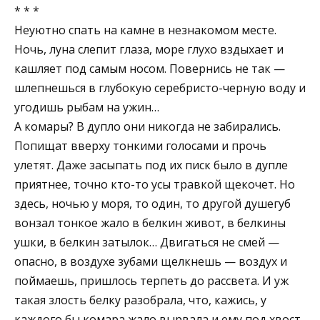
* * *
Неуютно спать на камне в незнакомом месте.
Ночь, луна слепит глаза, море глухо вздыхает и
кашляет под самым носом. Повернись не так —
шлепнешься в глубокую серебристо-черную воду и
угодишь рыбам на ужин…
А комары? В дупло они никогда не забирались.
Попищат вверху тонкими голосами и прочь
улетят. Даже засыпать под их писк было в дупле
приятнее, точно кто-то усы травкой щекочет. Но
здесь, ночью у моря, то один, то другой душегуб
вонзал тонкое жало в белкин живот, в белкины
ушки, в белкин затылок… Двигаться не смей —
опасно, в воздухе зубами щелкнешь — воздух и
поймаешь, пришлось терпеть до рассвета. И уж
такая злость белку разобрала, что, кажись, у
каждого бы комара жало вырвала и ему под хвост