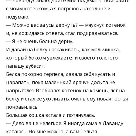
— Лаванду? Знаю. Дайте мне подумать. Поиграйте
с моим котенком, а я погреюсь на солнце и
подумаю.
— Можно вас за усы дернуть? — мяукнул котенок
и, не дожидаясь ответа, стал подкрадываться.
— Я не очень больно дерну…
И давай на белку наскакивать, как мальчишка,
который боксом увлекается и своего толстого
папашу дубасит.
Белка покорно терпела, давала себя кусать и
царапать, пока маленький драчун досыта не
напрыгался. Взобрался котенок на камень, лег на
белку и стал ее ухо лизать: очень ему новая гостья
понравилась.
Большая кошка встала и потянулась.
— Дело ваше нелегкое. Я иногда сама в Лаванду
катаюсь. Но мне можно, а вам нельзя.