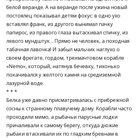
белой веранде. А на веранде после ужина новый
постоялец показывал детям фокус: в одно ухо
вставлял франк, из другого вынимал пачку
папирос, из правого глаза вытаскивал спичку, из
левого мундштук… Прямо не человек, а походная
табачная лавочка! И забыл мальчик наглухо о
своем фрегате, гордом, трехмачтовом корабле
«Nemo», который, натянув бечевку, тихонько
покачивался у желтого камня на средиземной
лазурной воде.
* * *
Белка уже давно присматривалась с прибрежной
сосны к странному плавучему дому. Корабли часто
проходили мимо, а рыбачьи парусные лодки
причаливали к самому берегу, откуда дюжие
рыбаки втаскивали их по гладким бревнам в