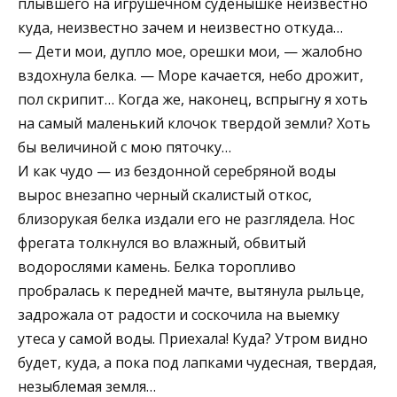
плывшего на игрушечном суденышке неизвестно
куда, неизвестно зачем и неизвестно откуда…
— Дети мои, дупло мое, орешки мои, — жалобно
вздохнула белка. — Море качается, небо дрожит,
пол скрипит… Когда же, наконец, вспрыгну я хоть
на самый маленький клочок твердой земли? Хоть
бы величиной с мою пяточку…
И как чудо — из бездонной серебряной воды
вырос внезапно черный скалистый откос,
близорукая белка издали его не разглядела. Нос
фрегата толкнулся во влажный, обвитый
водорослями камень. Белка торопливо
пробралась к передней мачте, вытянула рыльце,
задрожала от радости и соскочила на выемку
утеса у самой воды. Приехала! Куда? Утром видно
будет, куда, а пока под лапками чудесная, твердая,
незыблемая земля…