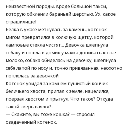
неизвестной породы, вроде большой таксы,
которую обклеили бараньей шерстью. Ух, какое
страшилище!
Белка в ужасе метнулась за камень, котенок
мигом превратился в колючую щетку, которой
ламповые стекла чистят… Девочка шлепнула
собаку и пошла в домик у маяка допивать козье
молоко, собака обиделась на девочку, шлепнула
себя лапой по носу и, точно привязанная, неохотно
поплелась за девочкой.
Котенок увидал за камнем пушистый кончик
беличьего хвоста, припал к земле, нацелился,
поерзал хвостом и прыгнул. Что такое? Откуда
такой зверь взялся?..
— Скажите, вы тоже кошка? — спросил
озадаченный котенок.