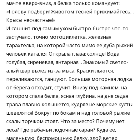
мачте вверх-вниз, а белка только командует:
«Голову подбери! Животом тесней прижимайтесь…
Крысы несчастные!»
И слышит под самым ухом быстро-быстро что-то
застучало, точно мотоциклетка, железная
тарахтелка, на которой часто мимо ее дуба рыжий
человек катался. Открыла глаза: солнце! Вода
голубая, сиреневая, янтарная… Знакомый светло-
алый шар вылез из-за мыса. Краски льются,
переливаются, танцуют. Большая моторная лодка
от берега отходит, стучит. Внизу под камнем, на
котором спала белка, ясная глубина, на дне седая
трава плавно колышется, кудрявые морские кусты
шевелятся! Вокруг по бокам и над головой рыжие
скалы торчком стоят. Что за место? Почему нет
леса? Где рыбачьи лодочные сараи? Куда ее,
маленькую, беспомощную белку, злой ветер