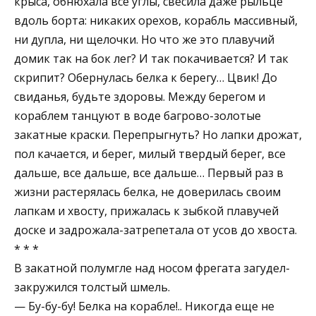
крыса, обнюхала все углы, свесила даже рыльце
вдоль борта: никаких орехов, корабль массивный,
ни дупла, ни щелочки. Но что же это плавучий
домик так на бок лег? И так покачивается? И так
скрипит? Обернулась белка к берегу… Цвик! До
свиданья, будьте здоровы. Между берегом и
кораблем танцуют в воде багрово-золотые
закатные краски. Перепрыгнуть? Но лапки дрожат,
пол качается, и берег, милый твердый берег, все
дальше, все дальше, все дальше… Первый раз в
жизни растерялась белка, не доверилась своим
лапкам и хвосту, прижалась к зыбкой плавучей
доске и задрожала-затрепетала от усов до хвоста.
* * *
В закатной полумгле над носом фрегата загудел-
закружился толстый шмель.
— Бу-бу-бу! Белка на корабле!.. Никогда еще не