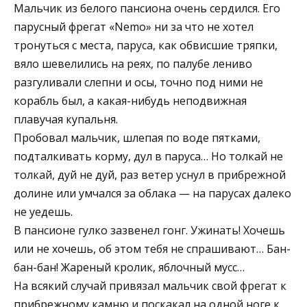
Мальчик из белого пансиона очень сердился. Его
парусный фрегат «Nemo» ни за что не хотел
тронуться с места, паруса, как обвисшие тряпки,
вяло шевелились на реях, по палубе лениво
разгуливали слепни и осы, точно под ними не
корабль был, а какая-нибудь неподвижная
плавучая купальня.
Пробовал мальчик, шлепая по воде пятками,
подталкивать корму, дул в паруса… Но толкай не
толкай, дуй не дуй, раз ветер уснул в прибрежной
долине или умчался за облака — на парусах далеко
не уедешь.
В пансионе гулко зазвенел гонг. Ужинать! Хочешь
или не хочешь, об этом тебя не спрашивают… Бан-
бан-бан! Жареный кролик, яблочный мусс…
На всякий случай привязал мальчик свой фрегат к
прибрежному камню и поскакал на одной ноге к