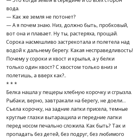
вода.
— Как же земля не потонет?
— А я почем знаю. Низ, должно быть, пробковый,
вот она и плавает. Ну ты, растеряха, прощай.
Сорока насмешливо застрекотала и полетела над
водой к дальнему берегу. Какая несправедливость!
Почему у сороки и хвост и крылья, а у белки
только один хвост? С хвостом только вниз и
полетишь, а вверх как?..
* * *
Белка нашла у пещеры хлебную корочку и сгрызла.
Рыбаки, верно, завтракали на берегу, не доели…
Съела корочку, на задние лапки присела, темные
круглые глазки вытаращила и передние лапки
перед носом печально сложила. Как быть? Так и
пропадать без детей, без подруг, без любимого