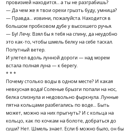
провизией находится… а ты не разграбишь?
— Да чем же я твои орехи грызть буду, умница?
— Правда… извини, пожалуйста. Находится в
большом пробковом дубе у высохшего ручья.
— Бу! Лечу. Взял бы я тебя на спину, да неудобно
это как-то, чтобы шмель белку на себе таскал.
Попутный ветер.
И улетел вдоль лунной дороги — над морем
встала полная луна — к берегу.
* * *
Почему столько воды в одном месте? И какая
невкусная вода! Соленые брызги попали на нос,
белка слизнула и недовольно фыркнула. Лунные
пятна кольцами разбегались по воде… Быть
может, можно на них прыгнуть? И с кольца на
кольцо, как по кочкам на болоте, добраться до
суши? Нет. Шмель знает. Если б можно было, он бы