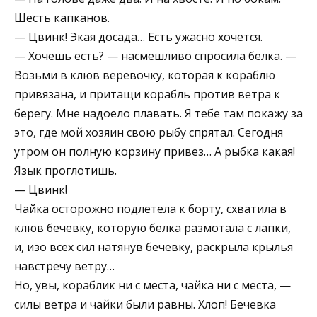
Шесть капканов.
— Цвинк! Экая досада… Есть ужасно хочется.
— Хочешь есть? — насмешливо спросила белка. —
Возьми в клюв веревочку, которая к кораблю
привязана, и притащи корабль против ветра к
берегу. Мне надоело плавать. Я тебе там покажу за
это, где мой хозяин свою рыбу спрятал. Сегодня
утром он полную корзину привез… А рыбка какая!
Язык проглотишь.
— Цвинк!
Чайка осторожно подлетела к борту, схватила в
клюв бечевку, которую белка размотала с лапки,
и, изо всех сил натянув бечевку, раскрыла крылья
навстречу ветру…
Но, увы, кораблик ни с места, чайка ни с места, —
силы ветра и чайки были равны. Хлоп! Бечевка