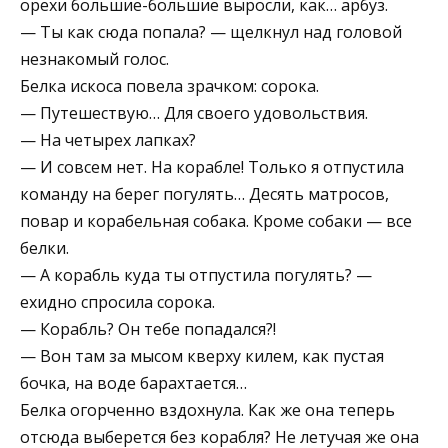
орехи большие-большие выросли, как… арбуз.
— Ты как сюда попала? — щелкнул над головой
незнакомый голос.
Белка искоса повела зрачком: сорока.
— Путешествую… Для своего удовольствия.
— На четырех лапках?
— И совсем нет. На корабле! Только я отпустила
команду на берег погулять… Десять матросов,
повар и корабельная собака. Кроме собаки — все
белки.
— А корабль куда ты отпустила погулять? —
ехидно спросила сорока.
— Корабль? Он тебе попадался?!
— Вон там за мысом кверху килем, как пустая
бочка, на воде барахтается…
Белка огорченно вздохнула. Как же она теперь
отсюда выберется без корабля? Не летучая же она