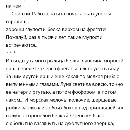
на нем…
— Спи-спи. Работа на всю ночь, а ты глупости
городишь.
Хороши глупости: белка верхом на фрегате!
Пожалуй, раз в тысячи лет такие глупости
встречаются…
* * *
Из воды у самого рыльца белки выскочил морской
ерш, перелетел через фрегат и шлепнулся в воду.
За ним другой ерш и еще какая-то мелкая рыба с
выпученными глазами. Луна светила вовсю, точно
ее натерли ртутью, а потом фосфором, а потом
лаком… И морская мелочь, колючие, шершавые
рыбки заплясали с обоих боков над прижавшейся к
палубе оторопелой белкой. Очень уж было
любопытно взглянуть на сухопутного зверька,