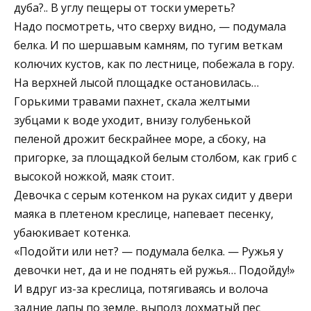
дуба?.. В углу пещеры от тоски умереть?
Надо посмотреть, что сверху видно, — подумала
белка. И по шершавым камням, по тугим веткам
колючих кустов, как по лестнице, побежала в гору.
На верхней лысой площадке остановилась…
Горькими травами пахнет, скала желтыми
зубцами к воде уходит, внизу голубенькой
пеленой дрожит бескрайнее море, а сбоку, на
пригорке, за площадкой белым столбом, как гриб с
высокой ножкой, маяк стоит.
Девочка с серым котенком на руках сидит у двери
маяка в плетеном креслице, напевает песенку,
убаюкивает котенка.
«Подойти или нет? — подумала белка. — Ружья у
девочки нет, да и не поднять ей ружья… Подойду!»
И вдруг из-за креслица, потягиваясь и волоча
задние лапы по земле, выполз лохматый пес