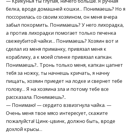
— Крикунья ты глупая, ничего больше. Я ручная
белка, вроде домашней кошки… Понимаешь? Но я
поссорилась со своим хозяином, он меня вчера
забыл покормить. Понимаешь? У него лихорадка,
а против лихорадки помогает только печенка
свежеубитой чайки… Понимаешь? Хозяин вот и
сделал из меня приманку, привязал меня к
кораблику, а к моей спинке привязал капкан.
Понимаешь?.. Тронь только меня, капкан цапнет
тебя за ножку, ты начнешь кричать, я начну
пищать, хозяин приедет на лодке и свернет тебе
голову… Я на хозяина зла и потому тебе все
рассказала. Понимаешь?..
— Понимаю! — сердито взвизгнула чайка. —
Очень меня твое мясо интересует, скажите
пожалуйста! Цинк-цвинк, должно быть, вроде
дохлой крысы…