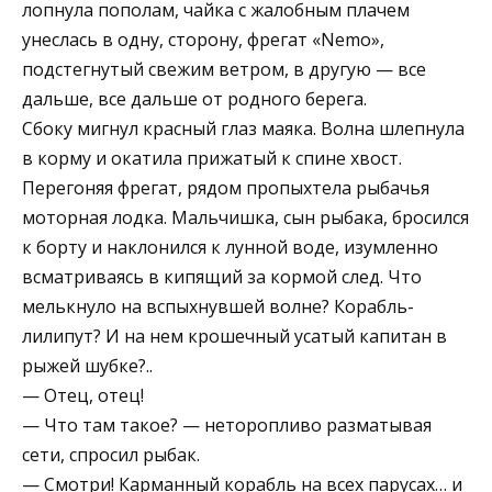
лопнула пополам, чайка с жалобным плачем
унеслась в одну, сторону, фрегат «Nemo»,
подстегнутый свежим ветром, в другую — все
дальше, все дальше от родного берега.
Сбоку мигнул красный глаз маяка. Волна шлепнула
в корму и окатила прижатый к спине хвост.
Перегоняя фрегат, рядом пропыхтела рыбачья
моторная лодка. Мальчишка, сын рыбака, бросился
к борту и наклонился к лунной воде, изумленно
всматриваясь в кипящий за кормой след. Что
мелькнуло на вспыхнувшей волне? Корабль-
лилипут? И на нем крошечный усатый капитан в
рыжей шубке?..
— Отец, отец!
— Что там такое? — неторопливо разматывая
сети, спросил рыбак.
— Смотри! Карманный корабль на всех парусах… и