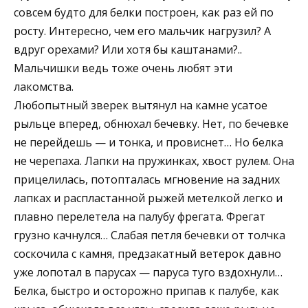
совсем будто для белки построен, как раз ей по
росту. Интересно, чем его мальчик нагрузил? А
вдруг орехами? Или хотя бы каштанами?..
Мальчишки ведь тоже очень любят эти
лакомства.
Любопытный зверек вытянул на камне усатое
рыльце вперед, обнюхал бечевку. Нет, по бечевке
не перейдешь — и тонка, и провиснет… Но белка
не черепаха. Лапки на пружинках, хвост рулем. Она
прицелилась, потопталась мгновение на задних
лапках и распластанной рыжей метелкой легко и
плавно перелетела на палубу фрегата. Фрегат
грузно качнулся… Слабая петля бечевки от толчка
соскочила с камня, предзакатный ветерок давно
уже лопотал в парусах — паруса туго вздохнули…
Белка, быстро и осторожно припав к палубе, как