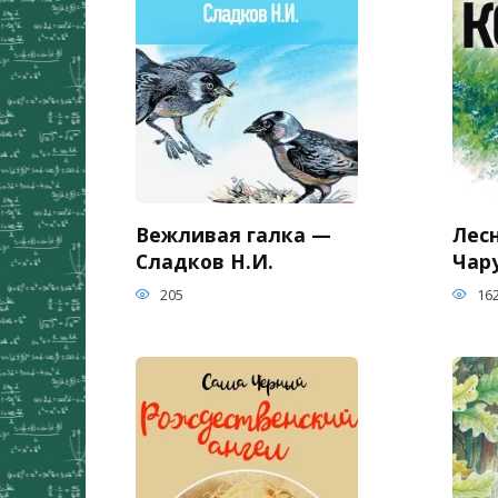
Вежливая галка —
Лес
Сладков Н.И.
Чар
205
16