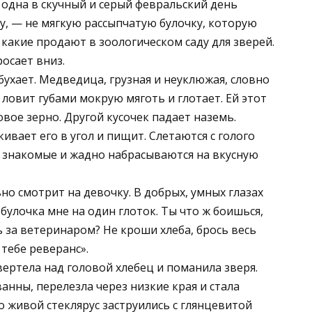
 одна в скучный и серый февральский день
ку, — не мягкую рассыпчатую булочку, которую
 какие продают в зоологическом саду для зверей.
осает вниз.
збухает. Медведица, грузная и неуклюжая, словно
 ловит губами мокрую мяготь и глотает. Ей этот
овое зерно. Другой кусочек падает наземь.
вает его в угол и пищит. Слетаются с голого
и знакомые и жадно набрасываются на вкусную
о смотрит на девочку. В добрых, умных глазах
 булочка мне на один глоток. Ты что ж боишься,
ь за ветеринаром? Не кроши хлеба, брось весь
 тебе реверанс».
вертела над головой хлебец и поманила зверя.
анны, перелезла через низкие края и стала
 живой стеклярус заструились с глянцевитой