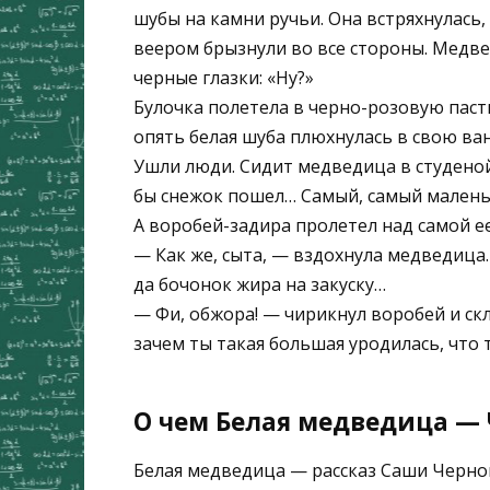
шубы на камни ручьи. Она встряхнулась
веером брызнули во все стороны. Медве
черные глазки: «Ну?»
Булочка полетела в черно-розовую паст
опять белая шуба плюхнулась в свою ван
Ушли люди. Сидит медведица в студеной 
бы снежок пошел… Самый, самый маленьк
А воробей-задира пролетел над самой ее
— Как же, сыта, — вздохнула медведица.
да бочонок жира на закуску…
— Фи, обжора! — чирикнул воробей и с
зачем ты такая большая уродилась, что 
О чем Белая медведица — 
Белая медведица — рассказ Саши Черног