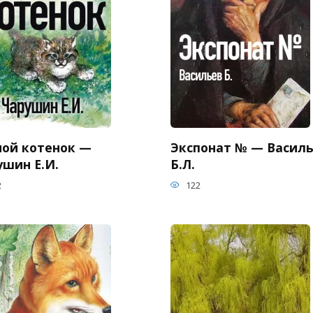
ной котенок —
Экспонат № — Васил
ушин Е.И.
Б.Л.
2
122