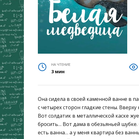
НА ЧТЕНИЕ
3 мин
Она сидела в своей каменной ванне в па
с четырех сторон гладкие стены. Вверх
Вот солдатик в металлической каске жуе
бросить… Вот дама в обезьяньей шубке. 
есть ванна… а у меня квартира без ван