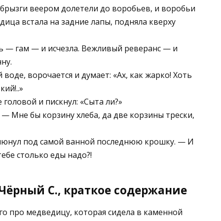
, брызги веером долетели до воробьев, и воробьи
дица встала на задние лапы, подняла кверху
ь — гам — и исчезла. Вежливый реверанс — и
ну.
воде, ворочается и думает: «Ах, как жарко! Хоть
ий!..»
 головой и пискнул: «Сыта ли?»
 — Мне бы корзину хлеба, да две корзины трески,
клюнул под самой ванной последнюю крошку. — И
тебе столько еды надо?!
Чёрный С., краткое содержание
о про медведицу, которая сидела в каменной