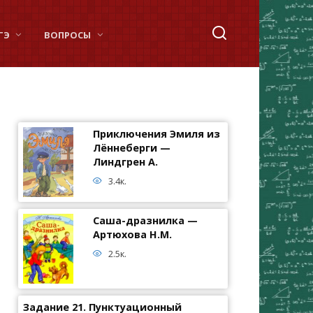
ГЭ
ВОПРОСЫ
Приключения Эмиля из
Лённеберги —
Линдгрен А.
3.4к.
Саша-дразнилка —
Артюхова Н.М.
2.5к.
Задание 21. Пунктуационный