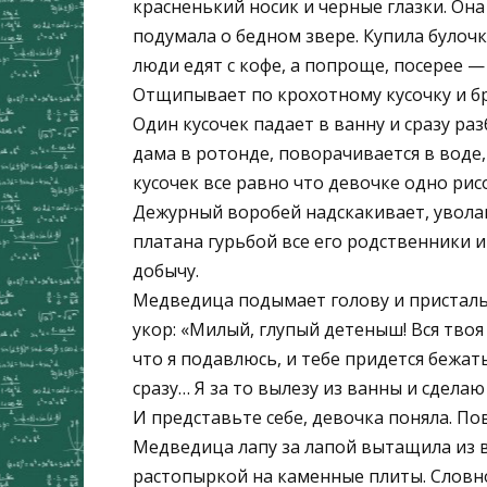
красненький носик и черные глазки. Она
подумала о бедном звере. Купила булоч
люди едят с кофе, а попроще, посерее —
Отщипывает по крохотному кусочку и бр
Один кусочек падает в ванну и сразу ра
дама в ротонде, поворачивается в воде,
кусочек все равно что девочке одно рис
Дежурный воробей надскакивает, уволаки
платана гурьбой все его родственники 
добычу.
Медведица подымает голову и пристальн
укор: «Милый, глупый детеныш! Вся твоя
что я подавлюсь, и тебе придется бежат
сразу… Я за то вылезу из ванны и сделаю
И представьте себе, девочка поняла. По
Медведица лапу за лапой вытащила из в
растопыркой на каменные плиты. Словно