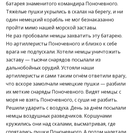
батарея знаменитого командира Поночевного.
Тяжёлые пушки укрылись в скалах на берегу, и ни
один немецкий корабль не мог безнаказанно
пройти мимо нашей морской заставы.
Не раз пробовали немцы захватить эту батарею.
Но артиллеристы Поночевного и близко к себе
врага не подпускали. Хотели немцы уничтожить
заставу — тысячи снарядов посылали из
дальнобойных орудий. Устояли наши
артиллеристы и сами таким огнём ответили врагу,
что вскоре замолчали немецкие пушки — разбили
их меткие снаряды Поночевного. Видят немцы: с
моря не взять Поночевного, с суши не разбить.
Решили ударить с воздуха. День за днём посылали
немцы воздушных разведчиков. Коршунами
кружились они над скалами, высматривая, где
спрятались пушки Поночевного. А потом налетали