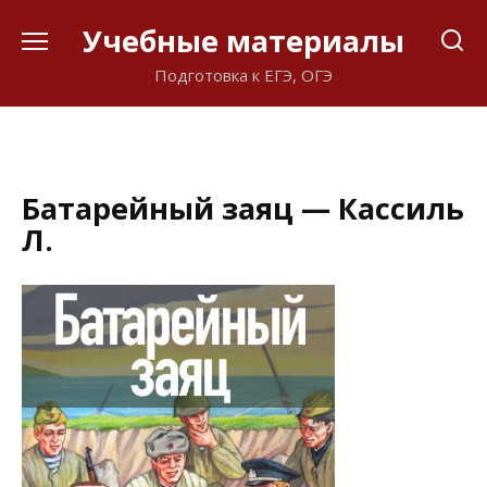
Перейти
Учебные материалы
к
содержанию
Подготовка к ЕГЭ, ОГЭ
Батарейный заяц — Кассиль
Л.