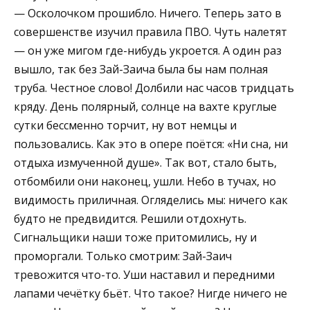
— Осколочком прошибло. Ничего. Теперь зато в
совершенстве изучил правила ПВО. Чуть налетят
— он уже мигом где-нибудь укроется. А один раз
вышло, так без Зай-Заича была бы нам полная
труба. Честное слово! Долбили нас часов тридцать
кряду. День полярный, солнце на вахте круглые
сутки бессменно торчит, ну вот немцы и
пользовались. Как это в опере поётся: «Ни сна, ни
отдыха измученной душе». Так вот, стало быть,
отбомбили они наконец, ушли. Небо в тучах, но
видимость приличная. Огляделись мы: ничего как
будто не предвидится. Решили отдохнуть.
Сигнальщики наши тоже притомились, ну и
проморгали. Только смотрим: Зай-Заич
тревожится что-то. Уши наставил и передними
лапами чечётку бьёт. Что такое? Нигде ничего не