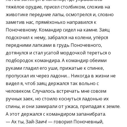
тяжёлое орудие, присел столбиком, сложив на
животике передние лапы, осмотрелся и, словно
заметив нас, прямёхонько направился к
Поночевному. Командир сидел на камне. Заяц
подскочил к нему, забрался на колени, упёрся
передними лапками в грудь Поночевного,
дотянулся и стал усатой мордочкой тереться о
подбородок командира. А командир обеими
руками гладил его уши, прижатые к спинке,
пропускал их через ладони… Никогда в жизни не
видел я, чтоб заяц держался так вольно с
человеком. Случалось встречать мне совсем
ручных заек, но стоило коснуться ладонью их
спины, и они замирали от ужаса, припадая к земле.
А этот держался с командиром запанибрата.
— Ах ты, Зай-Заич! — говорил Поночевный,