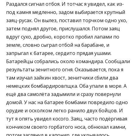
Раздался сигнал отбоя. И тотчас я увидел, как из-
под камня медленно, задом выбирается крупный
заяц-русак. Он вылез, поставил торчком одно ухо,
затем поднял другое, прислушался. Потом заяц
вдруг сухо, дробно, коротко пробил лапами по
земле, словно сыграл отбой на барабане, и
запрыгал к батарее, сердито прядая ушами.
Батарейцы собрались около командира. Сообщали
результаты зенитного огня. Оказывается, пока я
там изучал зайкин хвост, зенитчики сбили два
немецких бомбардировпщка. Оба упали в море. А
ещё два самолёта задымили и сразу повернули
домой. У нас на батарее бомбами повредило одно
орудие и осколком легко ранило двух бойцов. И
тут я опять увидел косого. Заяц, часто подёргивая
кончиком своего горбатого носа, обнюхал камни,
потом заглянул в капонир, где укрывалось