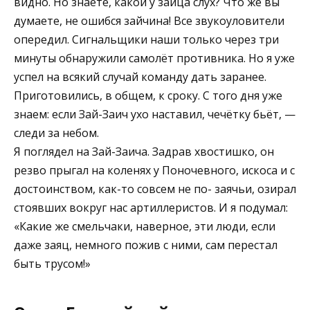
видно. Но знаете, какой у зайца слух? Что же вы
думаете, не ошибся зайчина! Все звукоуловители
опередил. Сигнальщики наши только через три
минуты обнаружили самолёт противника. Но я уже
успел на всякий случай команду дать заранее.
Приготовились, в общем, к сроку. С того дня уже
знаем: если Зай-Заич ухо наставил, чечётку бьёт, —
следи за небом.
Я поглядел на Зай-Заича. Задрав хвостишко, он
резво прыгал на коленях у Поночевного, искоса и с
достоинством, как-то совсем не по- заячьи, озирал
стоявших вокруг нас артиллеристов. И я подумал:
«Какие же смельчаки, наверное, эти люди, если
даже заяц, немного пожив с ними, сам перестал
быть трусом!»