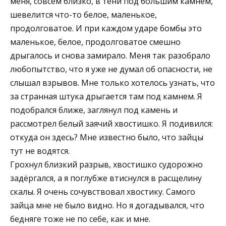
меня, совсем близко, в тени под большим камнем,
шевелится что-то белое, маленькое,
продолговатое. И при каждом ударе бомбы это
маленькое, белое, продолговатое смешно
дрыгалось и снова замирало. Меня так разобрало
любопытство, что я уже не думал об опасности, не
слышал взрывов. Мне только хотелось узнать, что
за странная штука дрыгается там под камнем. Я
подобрался ближе, заглянул под камень и
рассмотрел белый заячий хвостишко. Я подивился:
откуда он здесь? Мне известно было, что зайцы
тут не водятся.
Грохнул близкий разрыв, хвостишко судорожно
задёргался, а я поглубже втиснулся в расщелину
скалы. Я очень сочувствовал хвостику. Самого
зайца мне не было видно. Но я догадывался, что
бедняге тоже не по себе, как и мне.