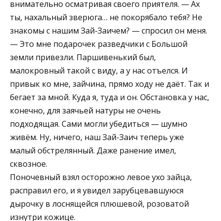
внимательно осматривая своего приятеля. — Ах
ты, нахальный зверюга… не покорябало тебя? Не
знакомы с нашим Зай-Заичем? — спросил он меня.
— Это мне подарочек разведчики с Большой
земли привезли. Паршивенький был,
малокровный такой с виду, а у нас отъелся. И
привык ко мне, зайчина, прямо ходу не даёт. Так и
бегает за мной. Куда я, туда и он. Обстановка у нас,
конечно, для заячьей натуры не очень
подходящая. Сами могли убедиться — шумно
живём. Ну, ничего, наш Зай-Заич теперь уже
малый обстрелянный. Даже ранение имел,
сквозное.
Поночевный взял осторожно левое ухо зайца,
расправил его, и я увидел зарубцевавшуюся
дырочку в лоснящейся плюшевой, розоватой
изнутри кожице.