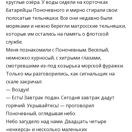
круглые озёра. У воды сидели на корточках
батарейцы Поночевного и мирно стирали свои
полосатые тельняшки. Все они недавно были
моряками и нежно берегли матросские тельняшки,
которые им остались на память о флотской
службе.
Меня познакомили с Поночевным. Весёлый,
немножко курносый, с хитрыми глазами,
смотревшими из-под козырька морской фуражки.
Только мы разговорились, как сигнальщик на
скале закричал:
— Воздух!
— Есть! Завтрак подан. Сегодня завтрак дадут
горячий. Укрывайтесь! — проговорил
Поночевный, оглядывая небо.
Небо загудело над нами. Двадцать четыре
«юнкерса» и несколько маленьких