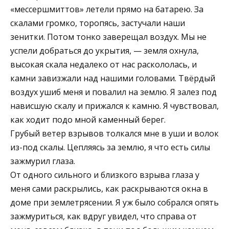
«мессершмиттов» летели прямо на батарею. За
скалами громко, торопясь, застучали наши
зенитки. Потом тонко заверещал воздух. Мы не
успели добраться до укрытия, — земля охнула,
высокая скала недалеко от нас раскололась, и
камни завизжали над нашими головами. Твёрдый
воздух ушиб меня и повалил на землю. Я залез под
нависшую скалу и прижался к камню. Я чувствовал,
как ходит подо мной каменный берег.
Грубый ветер взрывов толкался мне в уши и волок
из-под скалы. Цепляясь за землю, я что есть силы
зажмурил глаза.
От одного сильного и близкого взрыва глаза у
меня сами раскрылись, как раскрываются окна в
доме при землетрясении. Я уж было собрался опять
зажмуриться, как вдруг увидел, что справа от