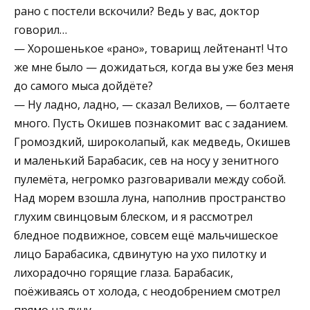
рано с постели вскочили? Ведь у вас, доктор
говорил…
— Хорошенькое «рано», товарищ лейтенант! Что
же мне было — дожидаться, когда вы уже без меня
до самого мыса дойдёте?
— Ну ладно, ладно, — сказал Велихов, — болтаете
много. Пусть Окишев познакомит вас с заданием.
Громоздкий, широколапый, как медведь, Окишев
и маленький Барабасик, сев на носу у зенитного
пулемёта, негромко разговаривали между собой.
Над морем взошла луна, наполнив пространство
глухим свинцовым блеском, и я рассмотрел
бледное подвижное, совсем ещё мальчишеское
лицо Барабасика, сдвинутую на ухо пилотку и
лихорадочно горящие глаза. Барабасик,
поёживаясь от холода, с неодобрением смотрел
прямо на луну.