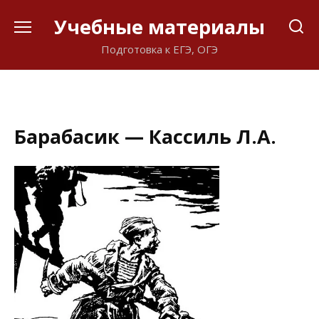
Перейти
Учебные материалы
к
содержанию
Подготовка к ЕГЭ, ОГЭ
Барабасик — Кассиль Л.А.