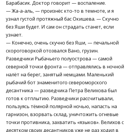
Барабасик. Доктор говорит — воспаление.
— Жа-а-аль, — произнёс кто-то в темноте, и я
узнал густой протяжный бас Окишева. — Скучно
без Яши будет. И сам он страдать станет, если
узнает.
— Конечно, очень скучно без Яши, — печальной
скороговоркой отозвался Вано, грузин.
Разведчики Рыбачьего полуострова — самой
северной точки фронта — отправлялись в ночной
налёт на берег, занятый немцами. Маленький
рыбачий бот знаменитого североморского
десантника — разведчика Петра Велихова был
готов к отплытию. Разведчики рассчитывали,
пользуясь тёмной полярной ночью, напасть на
гарнизон, взорвать склад, уничтожить огневые
точки противника, захватить «языков». Велихов с
десятком своих десантников уже не раз ходил в