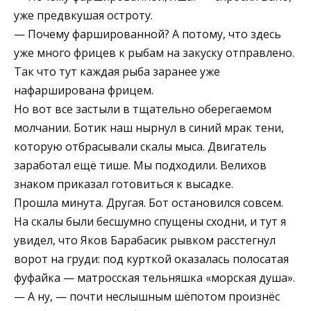
уже предвкушая остроту.
— Почему фаршированной? А потому, что здесь
уже много фрицев к рыбам на закуску отправлено.
Так что тут каждая рыба заранее уже
нафарширована фрицем.
Но вот все застыли в тщательно оберегаемом
молчании. Ботик наш нырнул в синий мрак тени,
которую отбрасывали скалы мыса. Двигатель
заработал ещё тише. Мы подходили. Велихов
знаком приказал готовиться к высадке.
Прошла минута. Другая. Бот остановился совсем.
На скалы были бесшумно спущены сходни, и тут я
увидел, что Яков Барабасик рывком расстегнул
ворот на груди: под курткой оказалась полосатая
фуфайка — матросская тельняшка «морская душа».
— А ну, — почти неслышным шёпотом произнёс