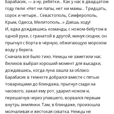
Барабасик, — а ну, ребятки… Как у нас в двадцатом
году пели: «Нет ни папы, нет ни мамы… Тридцать,
сорок и четыре… Севастополь, Симферополь,
Крым, Одесса, Мелитополь…» Даёшь ходу!
И, едва дождавшись команды, с ножом-бебутом в
одной руке, с гранатой в другой, минуя сходни, он
прыгнул с борта в чёрную, обжигающую морозом
воду у берега.
Сначала всё было тихо. Немцы не заметили нас.
Велихов выбрал хороший момент для высадки,
дождавшись, когда луна зашла за облако.
Барабасик в темноте добрался вместе с пятью
товарищами до блиндажа, прыгнул сзади на
часового, зажал ему рот, ударил ножом и,
перешагнув через упавшего, ворвался первым
внутрь землянки. Там, в блиндаже, произошла
молчаливая и жестокая схватка. Немцы не