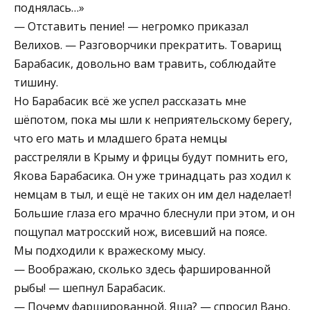
поднялась…»
— Отставить пение! — негромко приказал
Велихов. — Разговорчики прекратить. Товарищ
Барабасик, довольно вам травить, соблюдайте
тишину.
Но Барабасик всё же успел рассказать мне
шёпотом, пока мы шли к неприятельскому берегу,
что его мать и младшего брата немцы
расстреляли в Крыму и фрицы будут помнить его,
Якова Барабасика. Он уже тринадцать раз ходил к
немцам в тыл, и ещё не таких он им дел наделает!
Большие глаза его мрачно блеснули при этом, и он
пощупал матросский нож, висевший на поясе.
Мы подходили к вражескому мысу.
— Воображаю, сколько здесь фаршированной
рыбы! — шепнул Барабасик.
— Почему фаршированной, Яша? — спросил Вано,