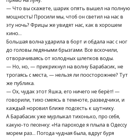
— Что вы скажете, шарик опять вышел на полную
мощность! Просили мы, чтоб он светил на нас в
эту ночь? Фрицы же увидят нас, как в хорошем
кино…
Большая волна ударила в борт и обдала нас с ног
до головы ледяными брызгами. Все вскочили,
отворачиваясь от холодных шлепков воды.
— Но, но, — прикрикнул на волну Барабасик, не
трогаясь с места, — нельзя ли поосторожнее? Тут
же публика.
— Ох, чудак этот Яшка, его ничего не берёт! —
говорили, тихо смеясь в темноте, разведчики, и
каждый норовил ближе подсесть к шутнику.
А Барабасик уже мурлыкал тихонько, про себя,
какую-то песенку: «На пароходе я плыла в Одессу
морем раз… Погода чудная была, вдруг буря