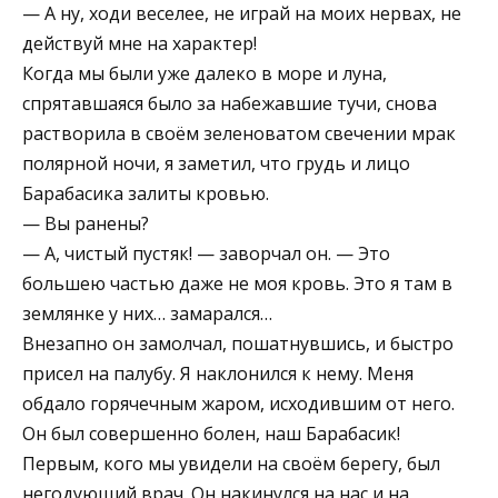
— А ну, ходи веселее, не играй на моих нервах, не
действуй мне на характер!
Когда мы были уже далеко в море и луна,
спрятавшаяся было за набежавшие тучи, снова
растворила в своём зеленоватом свечении мрак
полярной ночи, я заметил, что грудь и лицо
Барабасика залиты кровью.
— Вы ранены?
— А, чистый пустяк! — заворчал он. — Это
большею частью даже не моя кровь. Это я там в
землянке у них… замарался…
Внезапно он замолчал, пошатнувшись, и быстро
присел на палубу. Я наклонился к нему. Меня
обдало горячечным жаром, исходившим от него.
Он был совершенно болен, наш Барабасик!
Первым, кого мы увидели на своём берегу, был
негодующий врач. Он накинулся на нас и на