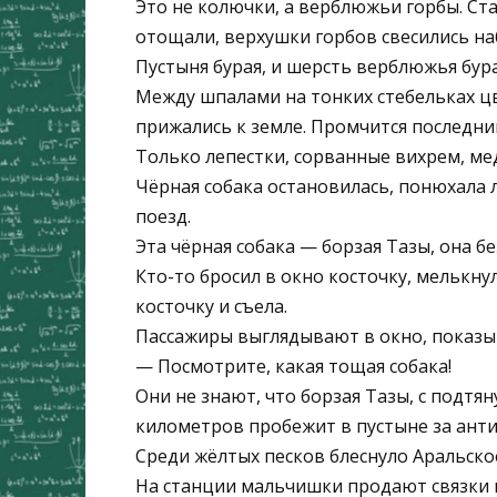
Это не колючки, а верблюжьи горбы. Ст
отощали, верхушки горбов свесились на
Пустыня бурая, и шерсть верблюжья бурая
Между шпалами на тонких стебельках цв
прижались к земле. Промчится последни
Только лепестки, сорванные вихрем, ме
Чёрная собака остановилась, понюхала л
поезд.
Эта чёрная собака — борзая Тазы, она бе
Кто-то бросил в окно косточку, мелькну
косточку и съела.
Пассажиры выглядывают в окно, показы
— Посмотрите, какая тощая собака!
Они не знают, что борзая Тазы, с подтя
километров пробежит в пустыне за антил
Среди жёлтых песков блеснуло Аральское
На станции мальчишки продают связки к