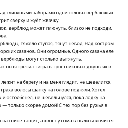
 Над глиняными заборами одни головы верблюжьи
рит сверху и жуёт жвачку.
нок, верблюд может плюнуть, близко не подходи.
ва.
ерблюды, тяжело ступая, тянут невод. Над костром
морских сазанов. Они огромные. Одного сазана еле
о верблюды могут столько вытянуть.
как он встретил тигра в тростниковых джунглях в
лежит на берегу и на меня глядит, не шевелится,
 страха волосы шапку на голове подняли. Хотел
и остолбенел, не шевельнулся, пока лодку на
 — только скорее домой! С тех пор без ружья в
на спине тащит, а хвост у сома в пыли волочится.