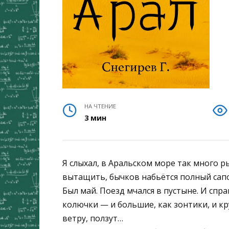
НА ЧТЕНИЕ
3 мин
Я слыхал, в Аральском море так много ры
вытащить, бычков набьётся полный сапо
Был май. Поезд мчался в пустыне. И спра
колючки — и большие, как зонтики, и к
ветру, ползут…