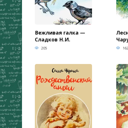
Вежливая галка —
Лес
Сладков Н.И.
Чар
205
16