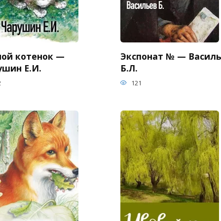
ной котенок —
Экспонат № — Васил
ушин Е.И.
Б.Л.
2
121