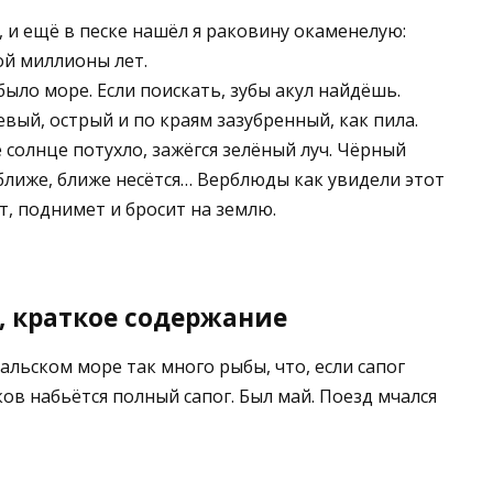
, и ещё в песке нашёл я раковину окаменелую:
ой миллионы лет.
было море. Если поискать, зубы акул найдёшь.
вый, острый и по краям зазубренный, как пила.
е солнце потухло, зажёгся зелёный луч. Чёрный
 ближе, ближе несётся… Верблюды как увидели этот
ит, поднимет и бросит на землю.
., краткое содержание
ральском море так много рыбы, что, если сапог
ов набьётся полный сапог. Был май. Поезд мчался