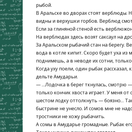
рыбой.
В Аральске во дворах стоят верблюды.
видны и верхушки горбов. Верблюд смот
Если за глиняной стеной есть верблюжо
На верблюдах здесь возят саксаул на дро
За Аральском рыбачий стан на берегу. В
вода в котле кипит. Скоро будет уха из 
поднимешь, а в неводе их сотни, тольк
Когда уху поели, один рыбак рассказал, 
дельте Амударьи.
— …Лодочка в берег ткнулась, смотрю — 
только кончик хвоста играет. У меня от
шестом лодку оттолкнуть — боязно… Так 
быстрине не унесло. И сомов мне не надо
тростники не хожу рыбачить.
А сомы в Амударье громадные. Рыбак его 