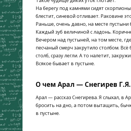
Такое чудище диких уток глотает.
На берегу под камнями сидят скорпионы
блестит, синевой отливает. Раковине эт
Раньше, очень давно, на месте пустыни 
Каждый зуб величиной с ладонь. Коричне
Вечером над пустыней, на том месте, гд
песчаный смерч закрутило столбом. Всё
столб, сразу легли. А то налетит, закруж
Всякое бывает в пустыне.
О чем Арал — Снегирев Г.Я
Арал — рассказ Снегирева. Я слыхал, в А
бросить на дно, а потом вытащить, бычк
в пустыне.