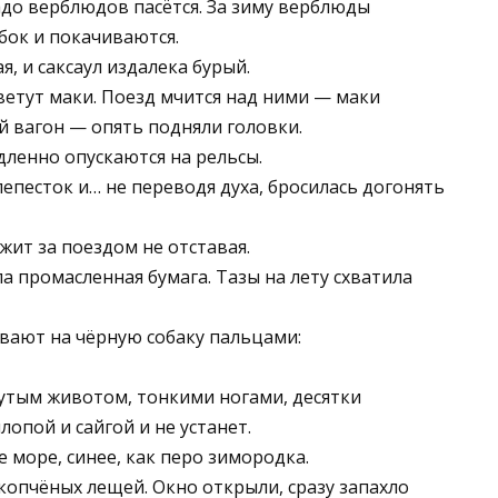
адо верблюдов пасётся. За зиму верблюды
бок и покачиваются.
, и саксаул издалека бурый.
етут маки. Поезд мчится над ними — маки
й вагон — опять подняли головки.
дленно опускаются на рельсы.
епесток и… не переводя духа, бросилась догонять
жит за поездом не отставая.
ла промасленная бумага. Тазы на лету схватила
вают на чёрную собаку пальцами:
нутым животом, тонкими ногами, десятки
опой и сайгой и не устанет.
 море, синее, как перо зимородка.
опчёных лещей. Окно открыли, сразу запахло