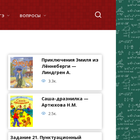
ГЭ
ВОПРОСЫ
Приключения Эмиля из
Лённеберги —
Линдгрен А.
3.3к.
Саша-дразнилка —
Артюхова Н.М.
2.5к.
Задание 21. Пунктуационный