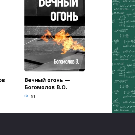
ов
Вечный огонь —
Богомолов В.О.
91