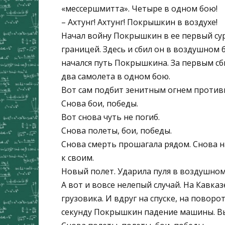
«мессершмитта». Четыре в одном бою!
– Ахтунг! Ахтунг! Покрышкин в воздухе!
Начал войну Покрышкин в ее первый сур
границей. Здесь и сбил он в воздушном
начался путь Покрышкина. За первым сби
два самолета в одном бою.
Вот сам подбит зенитным огнем против
Снова бои, победы.
Вот снова чуть не погиб.
Снова полеты, бои, победы.
Снова смерть прошагала рядом. Снова н
к своим.
Новый полет. Ударила пуля в воздушном
А вот и вовсе нелепый случай. На Кавка
грузовика. И вдруг на спуске, на повор
секунду Покрышкин падение машины. Вы