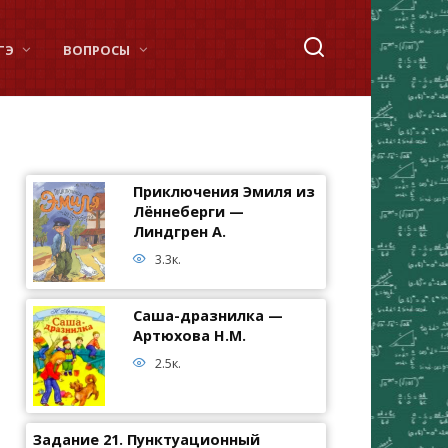
ГЭ
ВОПРОСЫ
Приключения Эмиля из
Лённеберги —
Линдгрен А.
3.3к.
Саша-дразнилка —
Артюхова Н.М.
2.5к.
Задание 21. Пунктуационный