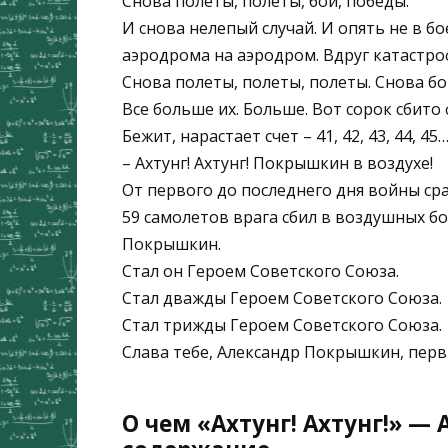
Снова полеты, полеты, бои, победы.
И снова нелепый случай. И опять не в б
аэродрома на аэродром. Вдруг катастро
Снова полеты, полеты, полеты. Снова бо
Все больше их. Больше. Вот сорок сбито
Бежит, нарастает счет – 41, 42, 43, 44, 45… 
– Ахтунг! Ахтунг! Покрышкин в воздухе!
От первого до последнего дня войны ср
59 самолетов врага сбил в воздушных б
Покрышкин.
Стал он Героем Советского Союза.
Стал дважды Героем Советского Союза.
Стал трижды Героем Советского Союза.
Слава тебе, Александр Покрышкин, перв
О чем «Ахтунг! Ахтунг!» — 