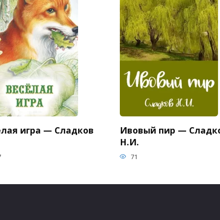
елая игра — Сладков
Ивовый пир — Сладк
Н.И.
7
71