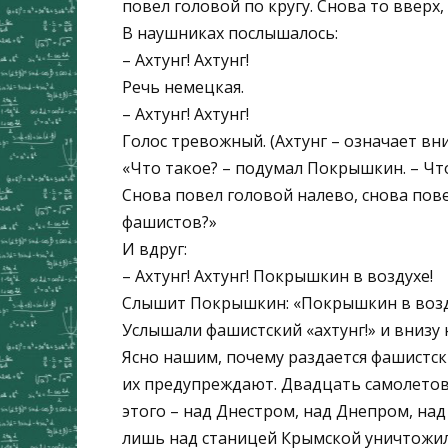
повел головой по кругу. Снова то вверх, 
В наушниках послышалось:
– Ахтунг! Ахтунг!
Речь немецкая.
– Ахтунг! Ахтунг!
Голос тревожный. (Ахтунг – означает вн
«Что такое? – подумал Покрышкин. – Чт
Снова повел головой налево, снова пов
фашистов?»
И вдруг:
– Ахтунг! Ахтунг! Покрышкин в воздухе!
Слышит Покрышкин: «Покрышкин в возд
Услышали фашистский «ахтунг!» и внизу
Ясно нашим, почему раздается фашистски
их предупреждают. Двадцать самолетов 
этого – над Днестром, над Днепром, над
лишь над станицей Крымской уничтожи