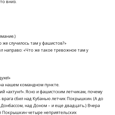
то вниз.
имание.)
о же случилось там у фашистов?»
ел направо: «Что же такое тревожное там у
ухе!»
 на нашем командном пункте.
й «ахтунг!». Ясно и фашистским летчикам, почему
врага сбил над Кубанью летчик Покрышкин. (А до
 Донбассом, над Доном – и еще двадцать.) Вчера
л Покрышкин четыре неприятельских