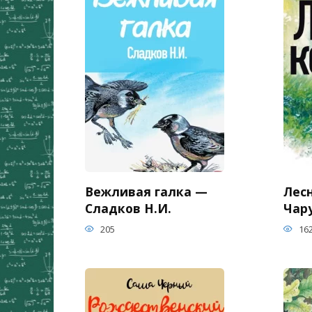
Вежливая галка —
Лес
Сладков Н.И.
Чар
205
16