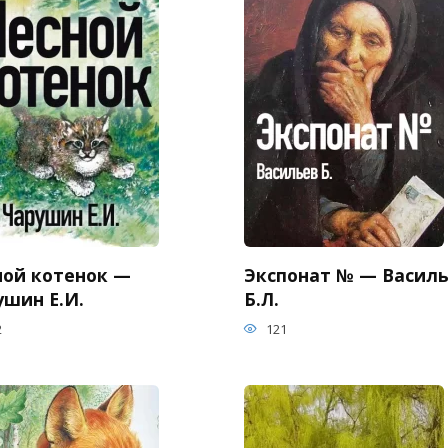
ной котенок —
Экспонат № — Васил
ушин Е.И.
Б.Л.
2
121