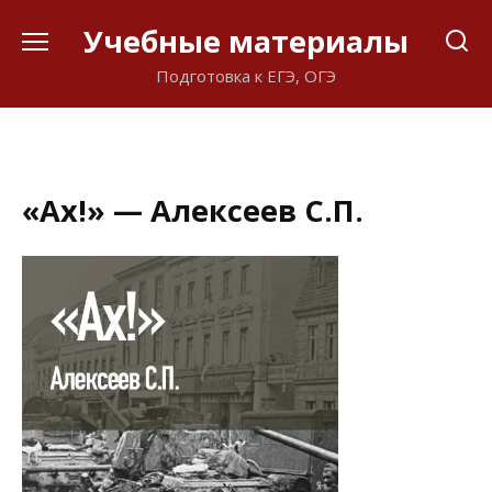
Перейти
Учебные материалы
к
содержанию
Подготовка к ЕГЭ, ОГЭ
«Ах!» — Алексеев С.П.