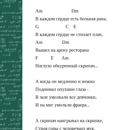
Am                         Dm

В каждом сердце есть больная рана,

G                       C    E

В каждом сердце не стихает плач,

Am                 Dm

Вышел на арену ресторана

F           E       Am

Наглухо обкуренный скрипач...

А когда он медленно и нежно

Поднимал опухшие глаза -

В зале умолкали все девчонки,

И на миг умолкли фраера...

А скрипач наигрывал на скрипке,

Строя горы с человечьих мук.
