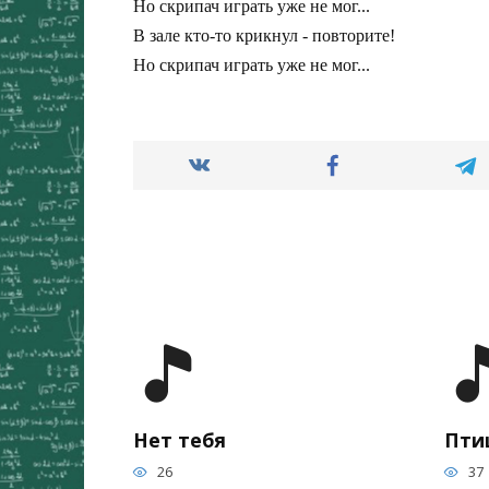
Но скрипач играть уже не мог...

В зале кто-то крикнул - повторите!

Но скрипач играть уже не мог... 
Нет тебя
Пти
26
37