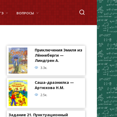
ГЭ
ВОПРОСЫ
Приключения Эмиля из
Лённеберги —
Линдгрен А.
3.3к.
Саша-дразнилка —
Артюхова Н.М.
2.5к.
Задание 21. Пунктуационный