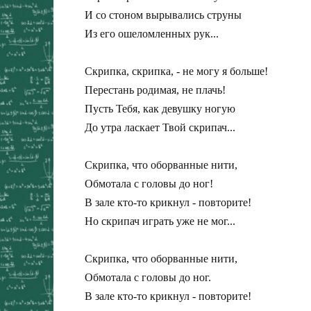
И со стоном вырывались струны

Из его ошеломленных рук...

Скрипка, скрипка, - не могу я больше!

Перестань родимая, не плачь!

Пусть Тебя, как девушку ногую

До утра ласкает Твой скрипач...

Скрипка, что оборванные нити,

Обмотала с головы до ног!

В зале кто-то крикнул - повторите!

Но скрипач играть уже не мог...

Скрипка, что оборванные нити,

Обмотала с головы до ног.

В зале кто-то крикнул - повторите!
