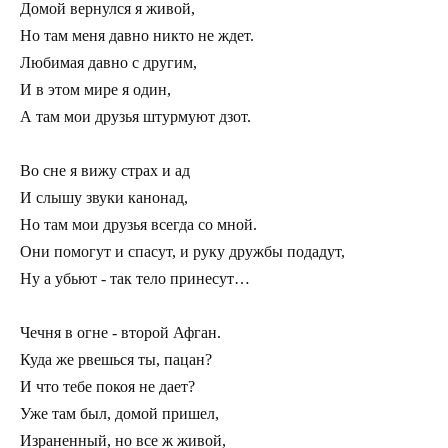
Домой вернулся я живой,

Но там меня давно никто не ждет.

Любимая давно с другим,

И в этом мире я один,

А там мои друзья штурмуют дзот.

Во сне я вижу страх и ад

И слышу звуки канонад,

Но там мои друзья всегда со мной.

Они помогут и спасут, и руку дружбы подадут,

Ну а убьют - так тело принесут…

Чечня в огне - второй Афган.

Куда же рвешься ты, пацан?

И что тебе покоя не дает?

Уже там был, домой пришел,

Израненный, но все ж живой,
