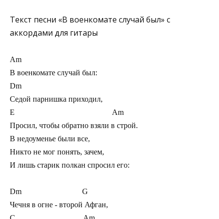
Текст песни «В военкомате случай был» с
аккордами для гитары
Am                        

В военкомате случай был:

Dm

Седой парнишка приходил,

E                                                  Am

Просил, чтобы обратно взяли в строй.

В недоуменье были все,

Никто не мог понять, зачем,

И лишь старик полкан спросил его:

Dm                               G

Чечня в огне - второй Афган,

C                                   Am
