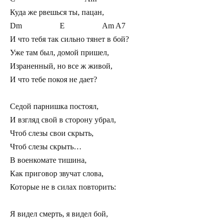
Куда же рвешься ты, пацан,

Dm                   E                   Am A7

И что тебя так сильно тянет в бой?     

Уже там был, домой пришел,

Израненный, но все ж живой,

И что тебе покоя не дает?

Седой парнишка постоял,

И взгляд свой в сторону убрал,

Чтоб слезы свои скрыть,

Чтоб слезы скрыть…

В военкомате тишина,

Как приговор звучат слова,

Которые не в силах повторить:

Я видел смерть, я видел бой,
