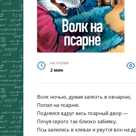
НА ЧТЕНИЕ
2 мин
Волк ночью, думая залезть в овчарню,
Попал на псарню.
Поднялся вдруг весь псарный двор —
Почуя серого так близко забияку,
Псы залились в хлевах и рвутся вон на др