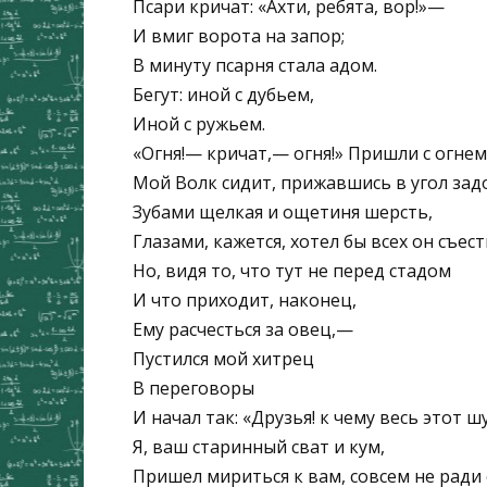
Псари кричат: «Ахти, ребята, вор!»—
И вмиг ворота на запор;
В минуту псарня стала адом.
Бегут: иной с дубьем,
Иной с ружьем.
«Огня!— кричат,— огня!» Пришли с огнем
Мой Волк сидит, прижавшись в угол зад
Зубами щелкая и ощетиня шерсть,
Глазами, кажется, хотел бы всех он съест
Но, видя то, что тут не перед стадом
И что приходит, наконец,
Ему расчесться за овец,—
Пустился мой хитрец
В переговоры
И начал так: «Друзья! к чему весь этот ш
Я, ваш старинный сват и кум,
Пришел мириться к вам, совсем не ради 