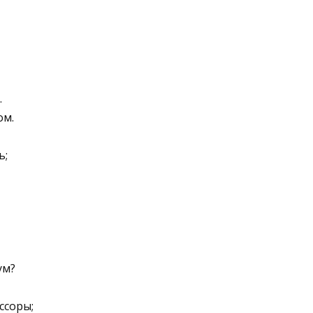
.
ом.
ь;
ум?
ссоры;