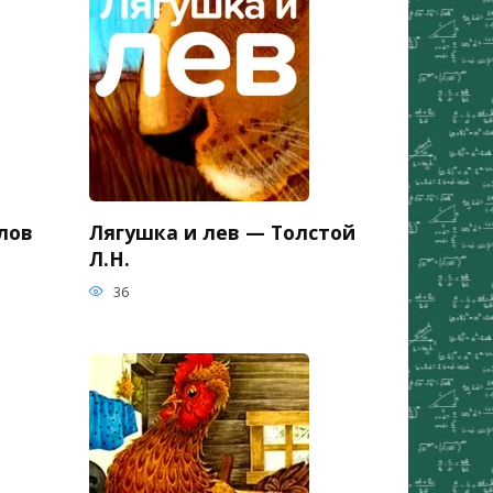
лов
Лягушка и лев — Толстой
Л.Н.
36