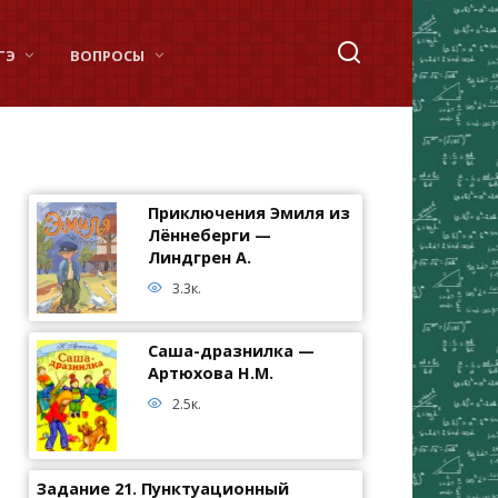
ГЭ
ВОПРОСЫ
Приключения Эмиля из
Лённеберги —
Линдгрен А.
3.3к.
Саша-дразнилка —
Артюхова Н.М.
2.5к.
Задание 21. Пунктуационный