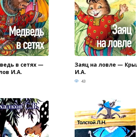
ведь в сетях —
Заяц на ловле — Кры
лов И.А.
И.А.
43