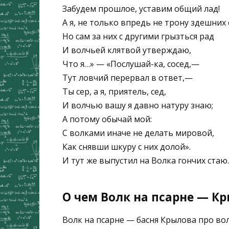
Забудем прошлое, уставим общий лад!
А я, не только впредь не трону здешних 
Но сам за них с другими грызться рад
И волчьей клятвой утверждаю,
Что я…» — «Послушай-ка, сосед,—
Тут ловчий перервал в ответ,—
Ты сер, а я, приятель, сед,
И волчью вашу я давно натуру знаю;
А потому обычай мой:
С волками иначе не делать мировой,
Как снявши шкуру с них долой».
И тут же выпустил на Волка гончих стаю.
О чем Волк на псарне — Кр
Волк на псарне — басня Крылова про во