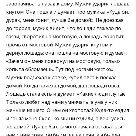
заворачивать назад к дому. Мужик ударил лошадь
кнутом. Она пошла и думает про мужика: «Куда он,
дурак, меня гонит; лучше бы домой». Не доезжая
до города, мужик видит, что лошади тяжело по
грязи, своротил на мостовую, а лошадь воротит
прочь от мостовой. Мужик ударил кнутом и
дернул лошадь: она пошла на мостовую и думает:
«Зачем он меня повернул на мостовую, только
копыта обломаешь. Тут под ногами жестко».
Мужик подъехал к лавке, купил овса и поехал
домой. Когда приехал домой, дал лошади овса.
Лошадь стала есть и думает: «Какие люди глупые!
Только любят над нами умничать, а ума у них
меньше нашего. О чем он хлопотал? Куда-то ездил
и гонял меня. Сколько мы ни ездили, а вернулись
же домой. Лучше бы с самого начала оставаться
нам с ним дома, он бы сидел на печи, а я бы ела