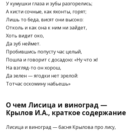
У кумушки глаза и зубы разгорелись;
А кисти сочные, как яхонты, горят;
Лишь то беда, висят они высоко:
Отколь и как она к ним ни зайдет,
Хоть видит око,
Да зуб неймет.
Пробившись попусту час целый,
Пошла и говорит с досадою: «Ну что ж!
На взгляд-то он хорош,
Да зелен — ягодки нет зрелой:
Тотчас оскомину набьешь»
О чем Лисица и виноград —
Крылов И.А., краткое содержание
Лисица и виноград — басня Крылова про лису,