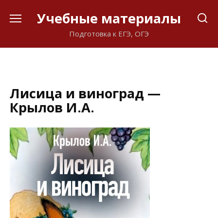
Перейти
Учебные материалы
к
содержанию
Подготовка к ЕГЭ, ОГЭ
Лисица и виноград —
Крылов И.А.