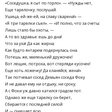
«Соседушка, я сыт по горло». — «Нужды нет,
Еще тарелочку; послушай:
Ушица, ей-же-ей, на славу сварена!» —
«Я три тарелки съел». — «И полно, что за счеты:
Лишь стало бы охоты, —
А то во здравье: ешь до дна!
Что за уха! Да как жирна;
Как будто янтарем подернулась она.
Потешь же, миленький дружочек!
Вот лещик, потроха, вот стерляди кусочек!
Еще хоть ложечку! Да кланяйся, жена!»
Так потчевал сосед Демьян соседа Фоку
И не давал ему ни отдыху, ни сроку;
А с Фоки уж давно катился градом пот.
Однако же еще тарелку он берет,
Сбирается с последней силой
И — очищает всю.