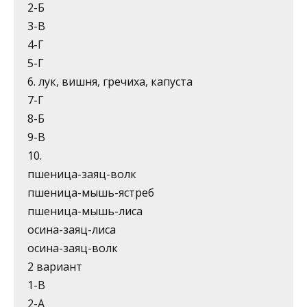
2-Б
3-В
4-Г
5-Г
6. лук, вишня, гречиха, капуста
7-Г
8-Б
9-В
10.
пшеница-заяц-волк
пшеница-мышь-ястреб
пшеница-мышь-лиса
осина-заяц-лиса
осина-заяц-волк
2 вариант
1-В
2-А