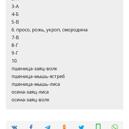
3-А
4-Б
5-В
6. просо, рожь, укроп, смородина
7-В
8-Г
9-Г
10.
пшеница-заяц-волк
пшеница-мышь-ястреб
пшеница-мышь-лиса
осина-заяц-лиса
осина-заяц-волк