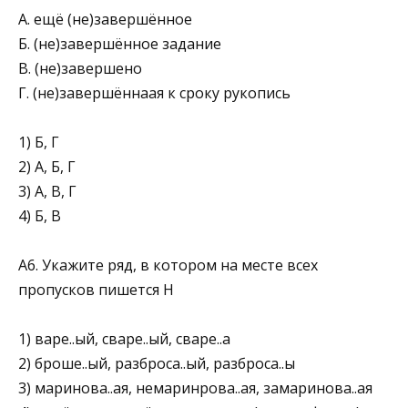
А. ещё (не)завершённое
Б. (не)завершённое задание
В. (не)завершено
Г. (не)завершённаая к сроку рукопись
1) Б, Г
2) А, Б, Г
3) А, В, Г
4) Б, В
А6. Укажите ряд, в котором на месте всех
пропусков пишется Н
1) варе..ый, сваре..ый, сваре..а
2) броше..ый, разброса..ый, разброса..ы
3) маринова..ая, немаринрова..ая, замаринова..ая