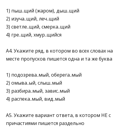
1) пыш..щий (жаром), дыш..щий
2) изуча..щий, леч..щий
3) светле..щий, смерка..щий
4) гре..щий, хмур..щийся
А4. Укажите ряд, в котором во всех словах на
месте пропусков пишется одна и та же буква
1) подозрева..мый, оберега..мый
2) омыва..ый, слыш..мый
3) разбира..мый, завис..мый
4) распека..мый, вид..мый
А5. Укажите вариант ответа, в котором НЕ с
причастиями пишется раздельно