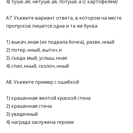
4) тушё..ая, нетушё..ая, потуше..а (с картофелем)
А7. Укажите вариант ответа, в котором на месте
пропусков пишется одна и та же буква
1) выкач..иная (из подвала бочка), разве..нный
2) потер..нный, выточ..н
3) съеда..мый, услыш..нная
4) спил..нный, сколоч..нный
А8. Укажите пример с ошибкой
1) крашенная желтой краской стена
2) крашенная стена
3) увиденный
4) награда заслужена героем