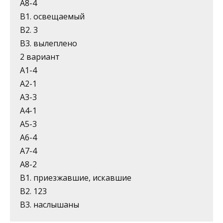
А8-4
В1. освещаемый
В2. 3
В3. вылеплено
2 вариант
А1-4
А2-1
А3-3
А4-1
А5-3
А6-4
А7-4
А8-2
В1. приезжавшие, искавшие
В2. 123
В3. наслышаны