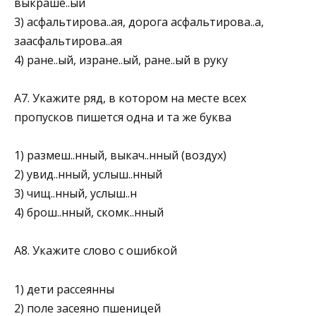
выкраше..ый
3) асфальтирова..ая, дорога асфальтирова..а,
заасфальтирова..ая
4) ране..ый, изране..ый, ране..ый в руку
А7. Укажите ряд, в котором на месте всех
пропусков пишется одна и та же буква
1) размеш..нный, выкач..нный (воздух)
2) увид..нный, услыш..нный
3) чищ..нный, услыш..н
4) брош..нный, скомк..нный
А8. Укажите слово с ошибкой
1) дети рассеянны
2) поле засеяно пшеницей