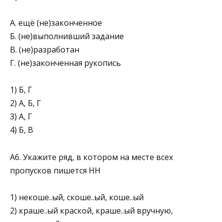
А. ещё (не)законченное
Б. (не)выполнивший задание
В. (не)разработан
Г. (не)законченная рукопись
1) Б, Г
2) А, Б, Г
3) А, Г
4) Б, В
А6. Укажите ряд, в котором на месте всех
пропусков пишется НН
1) некоше..ый, скоше..ый, коше..ый
2) краше..ый краской, краше..ый вручную,