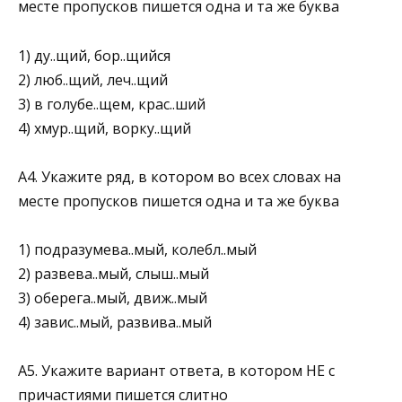
месте пропусков пишется одна и та же буква
1) ду..щий, бор..щийся
2) люб..щий, леч..щий
3) в голубе..щем, крас..ший
4) хмур..щий, ворку..щий
А4. Укажите ряд, в котором во всех словах на
месте пропусков пишется одна и та же буква
1) подразумева..мый, колебл..мый
2) развева..мый, слыш..мый
3) оберега..мый, движ..мый
4) завис..мый, развива..мый
А5. Укажите вариант ответа, в котором НЕ с
причастиями пишется слитно