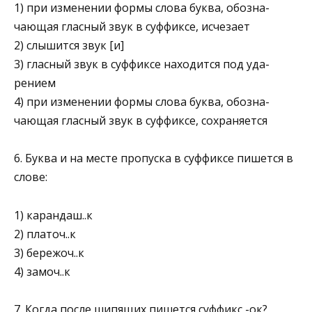
1) при изменении формы слова буква, обозна­
чающая гласный звук в суффиксе, исчезает
2) слышится звук [и]
3) гласный звук в суффиксе находится под уда­
рением
4) при изменении формы слова буква, обозна­
чающая гласный звук в суффиксе, сохраняется
6. Буква и на месте пропуска в суффиксе пишется в
слове:
1) карандаш..к
2) платоч..к
3) бережоч..к
4) замоч..к
7. Когда после шипящих пишется суффикс -ок?