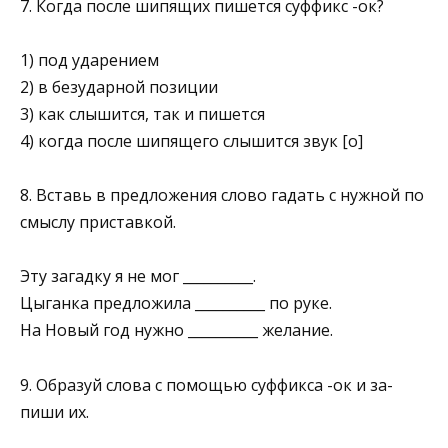
7. Когда после шипящих пишется суффикс -ок?
1) под ударением
2) в безударной позиции
3) как слышится, так и пишется
4) когда после шипящего слышится звук [о]
8. Вставь в предложения слово гадать с нужной по
смыслу приставкой.
Эту загадку я не мог __________.
Цыганка предложила __________ по руке.
На Новый год нужно __________ желание.
9. Образуй слова с помощью суффикса -ок и за­
пиши их.