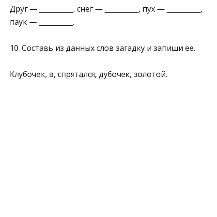
Друг — __________, снег — __________, пух — __________,
паук — __________.
10. Составь из данных слов загадку и запиши ее.
Клубочек, в, спрятался, дубочек, золотой.