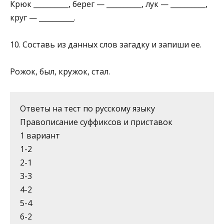
Крюк __________, берег — __________, лук — __________,
круг — __________.
10. Составь из данных слов загадку и запиши ее.
Рожок, был, кружок, стал.
Ответы на тест по русскому языку
Правописание суффиксов и приставок
1 вариант
1-2
2-1
3-3
4-2
5-4
6-2