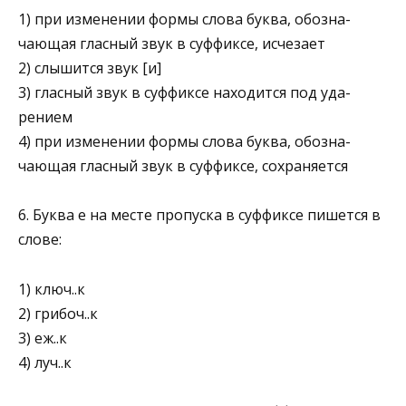
1) при изменении формы слова буква, обозна­
чающая гласный звук в суффиксе, исчезает
2) слышится звук [и]
3) гласный звук в суффиксе находится под уда­
рением
4) при изменении формы слова буква, обозна­
чающая гласный звук в суффиксе, сохраняется
6. Буква е на месте пропуска в суффиксе пишется в
слове:
1) ключ..к
2) грибоч..к
3) еж..к
4) луч..к