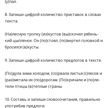
(у)пал.
8. Запиши цифрой количество приставок в словах
текста.
(На)лесную тропку (из)кустов (вы)скочил рябень­
кий цыплёнок. Он (по)стоял, (по)вертел головкой и
бросился (в)кусты.
9. Запиши цифрой количество предлогов в тексте.
(По)дула зима холодом, (со)рвала листья (с)лесов и
(раз)метала их (по)дорогам. (По)кричали и (по)ле­
тели птицы (в)тёплые страны.
10. Составь и запиши словосочетания, правильно
употребив предлоги.