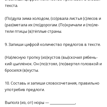
текста.
(По)дула зима холодом, (со)рвала листья (с)лесов и
(раз)метала их (по)дорогам. (По)кричали и (по)ле­
тели птицы (в)тёплые страны.
9. Запиши цифрой количество предлогов в тексте.
(На)лесную тропку (из)кустов (вы)скочил рябень­
кий цыплёнок. Он (по)стоял, (по)вертел головкой и
бросился (в)кусты.
10. Составь и запиши словосочетания, правильно
употребив предлоги.
Выполз (из, от) норы — _______________,