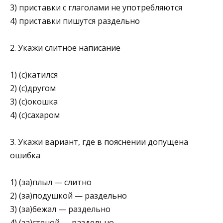
3) приставки с глаголами не употребляются
4) приставки пишутся раздельно
2. Укажи слитное написание
1) (с)катился
2) (с)другом
3) (с)окошка
4) (с)сахаром
3. Укажи вариант, где в пояснении допущена
ошибка
1) (за)плыл — слитно
2) (за)подушкой — раздельно
3) (за)бежал — раздельно
4) (за)стеной — раздельно