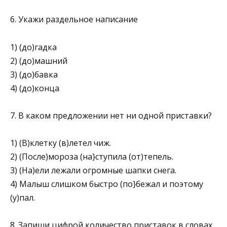
6. Укажи раздельное написание
1) (до)гадка
2) (до)машний
3) (до)бавка
4) (до)конца
7. В каком предложении нет ни одной приставки?
1) (В)клетку (в)летел чиж.
2) (После)мороза (на}ступила (от)тепель.
3) (На)ели лежали огромные шапки снега.
4) Малыш слишком быстро (по}бежал и поэтому
(у)пал.
8. Запиши цифрой количество приставок в словах