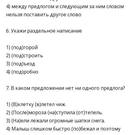
4) между предлогом и следующим за ним словом
нельзя поставить другое слово
6. Укажи раздельное написание
1) (под)горой
2) (под)строить
3) (под)ъезд
4) (под)робно
7. В каком предложении нет ни одного предлога?
1) (В)клетку (в)летел чиж.
2) (После)мороза (на)ступила (от)тепель.
3) (На)ели лежали огромные шапки снега.
4) Малыш слишком быстро (по)бежал и поэтому