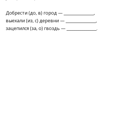
Добрести (до, в) город — _______________,
выехали (из, с) деревни — _______________,
зацепился (за, о) гвоздь — _______________.