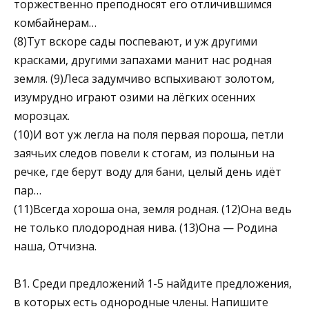
торже­ственно преподносят его отличившимся
комбайнерам…
(8)Тут вскоре сады поспевают, и уж другими
красками, другими запахами манит нас родная
земля. (9)Леса задумчиво вспыхивают золотом,
изумрудно играют озими на лёгких осенних
морозцах.
(10)И вот уж легла на поля первая пороша, петли
заячь­их следов повели к стогам, из полыньи на
речке, где берут во­ду для бани, целый день идёт
пар…
(11)Всегда хороша она, земля родная. (12)Она ведь
не только плодородная нива. (13)Она — Родина
наша, Отчизна.
B1. Среди предложений 1-5 найдите предложения,
в кото­рых есть однородные члены. Напишите