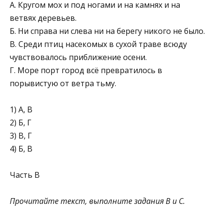
А. Кругом мох и под ногами и на камнях и на
ветвях деревьев.
Б. Ни справа ни слева ни на берегу никого не было.
В. Среди птиц насекомых в сухой траве всюду
чувство­валось приближение осени.
Г. Море порт город всё превратилось в
порывистую от ветра тьму.
1) А, В
2) Б, Г
3) В, Г
4) Б, В
Часть В
Прочитайте текст, выполните задания В и С.