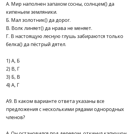
А. Мир наполнен запахом сосны, солнцем() да
кипеньем земляники.
Б. Мал золотник() да дорог.
В. Волк линяет() да нрава не меняет.
Г. В настоящую лесную глушь забираются только
бел­ка() да пёстрый дятел.
1) А, Б
2) В, Г
3) Б, В
4) А, Г
А9. В каком варианте ответа указаны все
предложения с несколькими рядами однородных
членов?
А. Он остановился под деревом, откинул капюшон