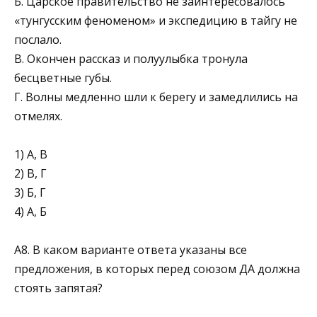
Б. Царское правительство не заинтересовалось
«тунгус­ским феноменом» и экспедицию в тайгу не
послало.
В. Окончен рассказ и полуулыбка тронула
бесцветные губы.
Г. Волны медленно шли к берегу и замедлились на
от­мелях.
1) А, В
2) В, Г
3) Б, Г
4) А, Б
А8. В каком варианте ответа указаны все
предложения, в которых перед союзом ДА должна
стоять запятая?