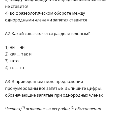
не ста­вится
4) во фразеологическом обороте между
однородными чле­нами запятая ставится
А2. Какой союз является разделительным?
1) ни … ни
2) как … так и
3) зато
4) то … то
А3. В приведённом ниже предложении
пронумерованы все запятые. Выпишите цифры,
обозначающие запятые при однородных членах.
(1)
(2)
Человек,
оставшись в лесу один,
обыкновенно