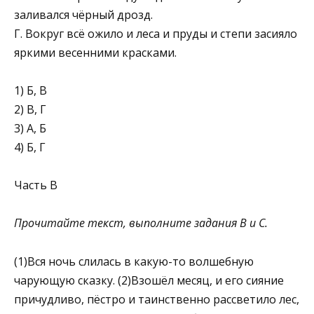
зали­вался чёрный дрозд.
Г. Вокруг всё ожило и леса и пруды и степи засияло
яр­кими весенними красками.
1) Б, В
2) В, Г
3) А, Б
4) Б, Г
Часть В
Прочитайте текст, выполните задания В и С.
(1)Вся ночь слилась в какую-то волшебную
чарующую сказку. (2)Взошёл месяц, и его сияние
причудливо, пёстро и та­инственно рассветило лес,