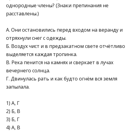
однородные члены? (Знаки препинания не
расставлены.)
А. Они остановились перед входом на веранду и
отрях­нули снег с одежды.
Б. Воздух чист и в предзакатном свете отчётливо
выде­ляется каждая тропинка.
В. Река пенится на камнях и сверкает в лучах
вечернего солнца.
Г. Двинулась рать и как будто огнём вся земля
запы­лала.
1) А, Г
2) Б, В
3) Б, Г
4) А, В