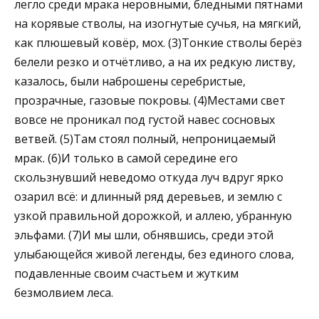
легло среди мрака неровными, блед­ными пятнами
на корявые стволы, на изогнутые сучья, на мяг­кий,
как плюшевый ковёр, мох. (3)Тонкие стволы берёз
белели резко и отчётливо, а на их редкую листву,
казалось, были на­брошены серебристые,
прозрачные, газовые покровы. (4)Места­ми свет
вовсе не проникал под густой навес сосновых
ветвей. (5)Там стоял полный, непроницаемый
мрак. (6)И только в самой середине его
скользнувший неведомо откуда луч вдруг ярко
оза­рил всё: и длинный ряд деревьев, и землю с
узкой правильной дорожкой, и аллею, убранную
эльфами. (7)И мы шли, обняв­шись, среди этой
улыбающейся живой легенды, без единого сло­ва,
подавленные своим счастьем и жутким
безмолвием леса.