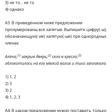
3) не то… не то
4) однако
А3. В приведённом ниже предложении
пронумерованы все запятые. Выпишите цифру(-ы),
обозначающую(-ие) запя­тую(-ые) при однородных
членах.
(1)
(2)
(3)
Алёна,
закрыв дверь,
села в кресло,
облокотилась на его мягкий валик и тихо заплакала.
1) 1, 2
2) 3
3) 2
4) 1, 2, 3
А4. В каком предложении нужно поставить только