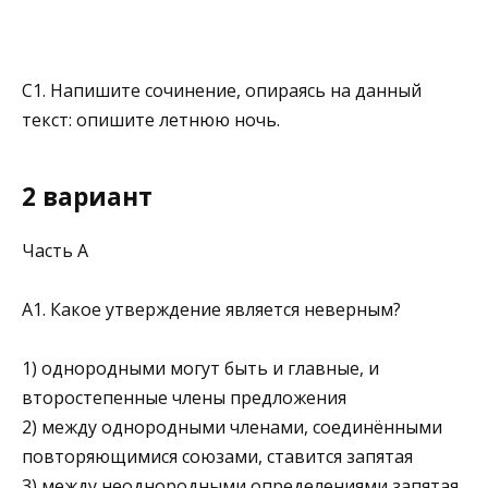
C1. Напишите сочинение, опираясь на данный
текст: опишите летнюю ночь.­
2 вариант
Часть А
A1. Какое утверждение является неверным?
1) однородными могут быть и главные, и
второстепен­ные члены предложения
2) между однородными членами, соединёнными
повто­ряющимися союзами, ставится запятая
3) между неоднородными определениями запятая