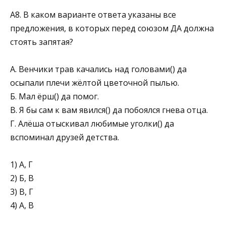
А8. В каком варианте ответа указаны все
предложения, в которых перед союзом ДА должна
стоять запятая?
А. Венчики трав качались над головами() да
осыпали плечи жёлтой цветочной пылью.
Б. Мал ёрш() да помог.
В. Я бы сам к вам явился() да побоялся гнева отца.
Г. Алёша отыскивал любимые уголки() да
вспоминал друзей детства.
1) А, Г
2) Б, В
3) В, Г
4) А, В