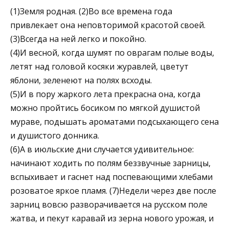
(1)Земля родная. (2)Во все времена года
привлекает она неповторимой красотой своей.
(3)Всегда на ней легко и покойно.
(4)И весной, когда шумят по оврагам полые воды,
летят над головой косяки журавлей, цветут
яблони, зеленеют на по­лях всходы.
(5)И в пору жаркого лета прекрасна она, когда
можно пройтись босиком по мягкой душистой
мураве, подышать ароматами подсыхающего сена
и душистого донника.
(6)А в июльские дни случается удивительное:
начинают ходить по полям беззвучные зарницы,
вспыхивает и гаснет над поспевающими хлебами
розоватое яркое пламя. (7)Недели через две после
зарниц вовсю разворачивается на русском по­ле
жатва, и пекут каравай из зерна нового урожая, и