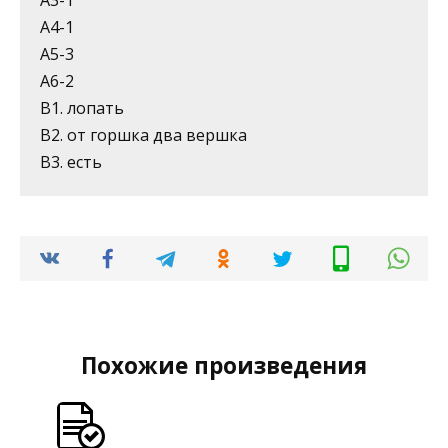
А3-1
А4-1
А5-3
А6-2
В1. лопать
В2. от горшка два вершка
В3. есть
Похожие произведения