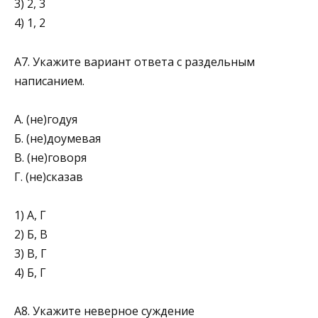
3) 2, 3
4) 1, 2
А7. Укажите вариант ответа с раздельным
написанием.
А. (не)годуя
Б. (не)доумевая
В. (не)говоря
Г. (не)сказав
1) А, Г
2) Б, В
3) В, Г
4) Б, Г
А8. Укажите неверное суждение