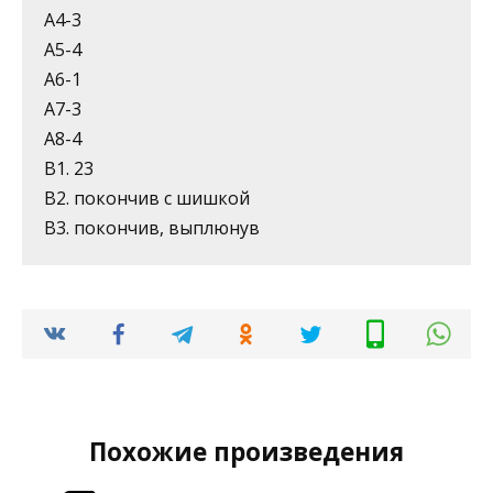
А4-3
А5-4
А6-1
А7-3
А8-4
В1. 23
В2. покончив с шишкой
В3. покончив, выплюнув
Похожие произведения