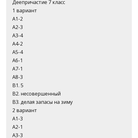
Деепричастие 7 класс
1 вариант
А1-2
А2-3
А3-4
А4-2
А5-4
А6-1
А7-1
А8-3
В1. 5
В2. несовершенный
В3. делая запасы на зиму
2 вариант
А1-3
А2-1
А3-3