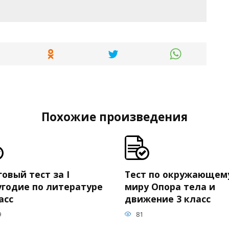
Похожие произведения
овый тест за I
Тест по окружающем
угодие по литературе
миру Опора тела и
асс
движение 3 класс
9
81