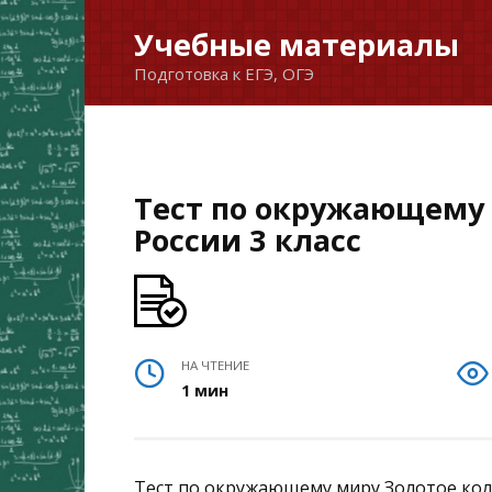
Перейти
Учебные материалы
к
Подготовка к ЕГЭ, ОГЭ
содержанию
Тест по окружающему 
России 3 класс
НА ЧТЕНИЕ
1 мин
Тест по окружающему миру Золотое кольц