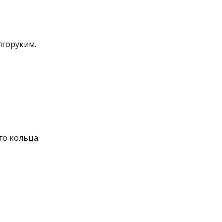
лгоруким.
го кольца.