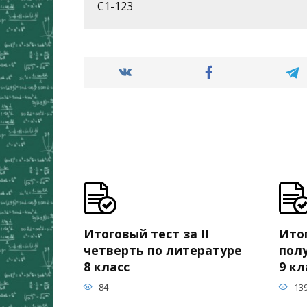
С1-123
Итоговый тест за II
Итог
четверть по литературе
пол
8 класс
9 кл
84
13