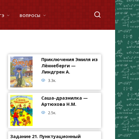
ГЭ
ВОПРОСЫ
Приключения Эмиля из
Лённеберги —
Линдгрен А.
3.3к.
Саша-дразнилка —
Артюхова Н.М.
2.5к.
Задание 21. Пунктуационный