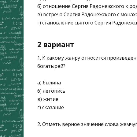
б) отношение Сергия Радонежского к ро
в) встреча Сергия Радонежского с мона­
г) становление святого Сергия Радонеж­с
2 вариант
1. К какому жанру относится произведен
богатырей?
а) былина
б) летопись
в) житие
г) сказание
2. Отметь верное значение слова жемчуг