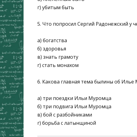
г) убитым быть
5. Что попросил Сергий Радонежский у 
а) богатства
б) здоровья
в) знать грамоту
г) стать монахом
6. Какова главная тема былины об Илье 
а) три поездки Ильи Муромца
б) три подвига Ильи Муромца
в) бой с разбойниками
г) борьба с латынщиной