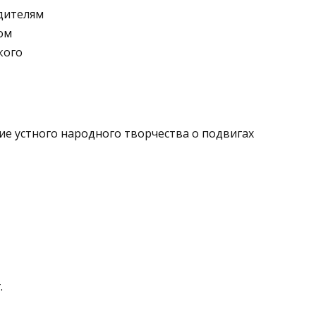
­дителям
хом
кого
ие устного народного творчества о подвигах
.