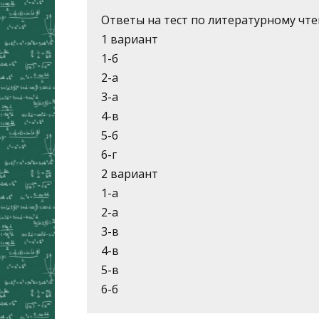
Ответы на тест по литературному чт
1 вариант
1-б
2-а
3-а
4-в
5-б
6-г
2 вариант
1-а
2-а
3-в
4-в
5-в
6-б