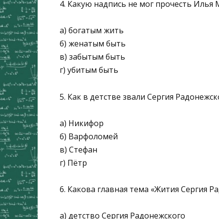
4. Какую надпись не мог прочесть Илья 
а) богатым жить
б) женатым быть
в) забытым быть
г) убитым быть
5. Как в детстве звали Сергия Радонежск
а) Никифор
б) Варфоломей
в) Стефан
г) Пётр
6. Какова главная тема «Жития Сергия Ра
а) детство Сергия Радонежского