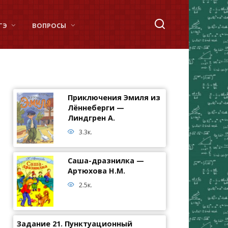
ГЭ
ВОПРОСЫ
Приключения Эмиля из
Лённеберги —
Линдгрен А.
3.3к.
Саша-дразнилка —
Артюхова Н.М.
2.5к.
Задание 21. Пунктуационный