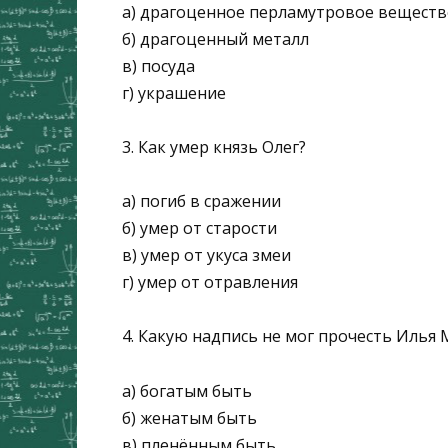
а) драгоценное перламутровое веществ
б) драгоценный металл
в) посуда
г) украшение
3. Как умер князь Олег?
а) погиб в сражении
б) умер от старости
в) умер от укуса змеи
г) умер от отравления
4. Какую надпись не мог прочесть Илья 
а) богатым быть
б) женатым быть
в) пленённым быть