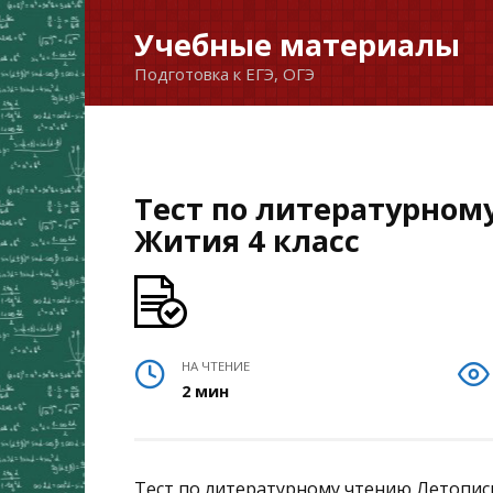
Перейти
Учебные материалы
к
Подготовка к ЕГЭ, ОГЭ
содержанию
Тест по литературно
Жития 4 класс
НА ЧТЕНИЕ
2 мин
Тест по литературному чтению Летописи