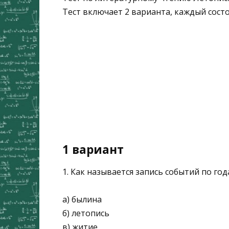
Тест включает 2 варианта, каждый состо
1 вариант
1. Как называется запись событий по год
а) былина
б) летопись
в) житие