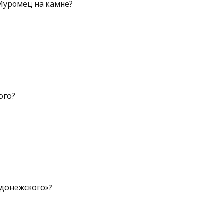
Му­ромец на камне?
ого?
до­нежского»?