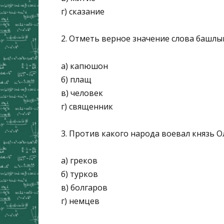
г) сказание
2. Отметь верное значение слова башлы
а) капюшон
б) плащ
в) человек
г) священник
3. Против какого народа воевал князь О
а) греков
б) турков
в) болгаров
г) немцев