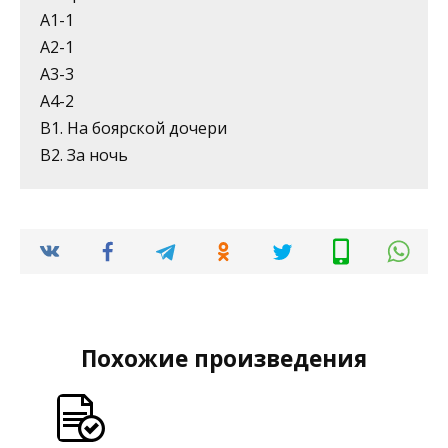
А1-1
А2-1
А3-3
А4-2
В1. На боярской дочери
В2. За ночь
Похожие произведения