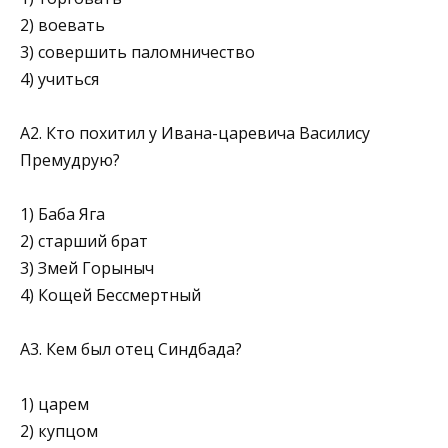
2) воевать
3) совершить паломничество
4) учиться
А2. Кто похитил у Ивана-царевича Василису
Премудрую?
1) Баба Яга
2) старший брат
3) Змей Горыныч
4) Кощей Бессмертный
А3. Кем был отец Синдбада?
1) царем
2) купцом