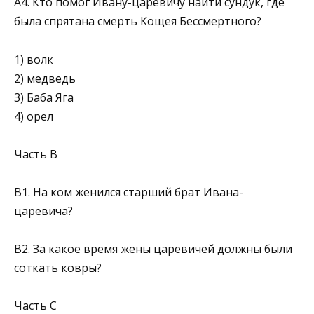
А4. Кто помог Ивану-царевичу найти сундук, где
была спрятана смерть Кощея Бессмертного?
1) волк
2) медведь
3) Баба Яга
4) орел
Часть В
В1. На ком женился старший брат Ивана-
царевича?
В2. За какое время жены царевичей должны были
соткать ковры?
Часть С