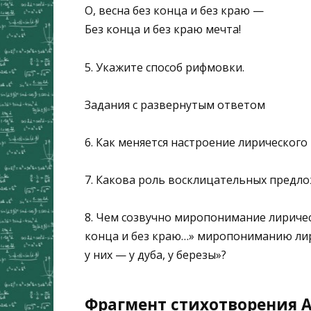
О, весна без конца и без краю —
Без конца и без краю мечта!
5. Укажите способ рифмовки.
Задания с развернутым ответом
6. Как меняется настроение лирического 
7. Какова роль восклицательных предл
8. Чем созвучно миропонимание лирическ
конца и без краю…» миропониманию лири
у них — у дуба, у березы»?
Фрагмент стихотворения А.