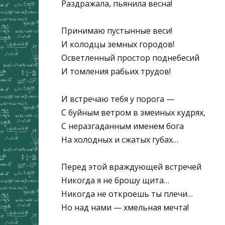
Раздражала, пьянила весна!
Принимаю пустынные веси!
И колодцы земных городов!
Осветленный простор поднебесий
И томления рабьих трудов!
И встречаю тебя у порога —
С буйным ветром в змеиных кудрях,
С неразгаданным именем бога
На холодных и сжатых губах…
Перед этой враждующей встречей
Никогда я не брошу щита…
Никогда не откроешь ты плечи…
Но над нами — хмельная мечта!