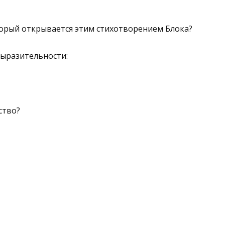
оторый открывается этим стихотворением Блока?
выразительности:
ство?