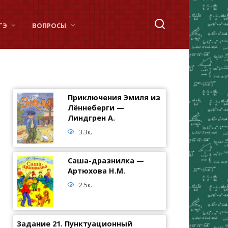
ГЭ
ВОПРОСЫ
Приключения Эмиля из
Лённеберги —
Линдгрен А.
3.3к.
Саша-дразнилка —
Артюхова Н.М.
2.5к.
Задание 21. Пунктуационный