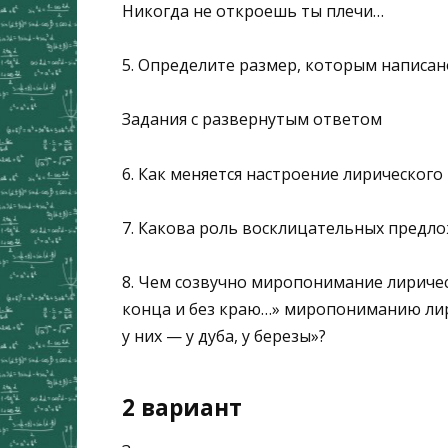
Никогда не откроешь ты плечи…
5. Определите размер, которым написан
Задания с развернутым ответом
6. Как меняется настроение лирического 
7. Какова роль восклицательных предл
8. Чем созвучно миропонимание лирическ
конца и без краю…» миропониманию лири
у них — у дуба, у березы»?
2 вариант