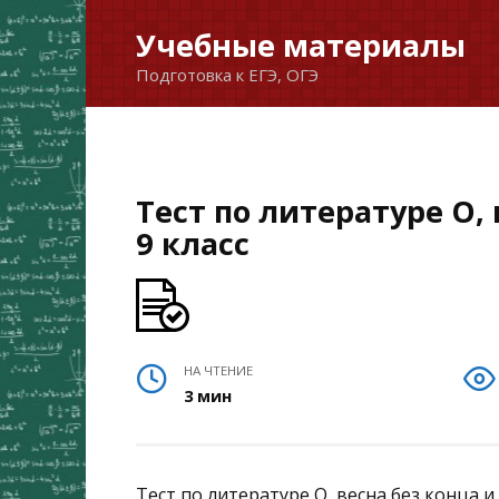
Перейти
Учебные материалы
к
Подготовка к ЕГЭ, ОГЭ
содержанию
Тест по литературе О, 
9 класс
НА ЧТЕНИЕ
3 мин
Тест по литературе О, весна без конца и 