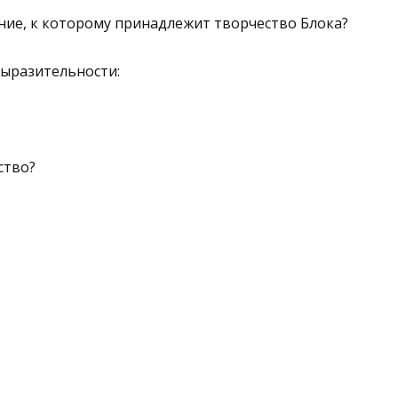
ние, к которому принадле­жит творчество Блока?
выразительности:
ство?