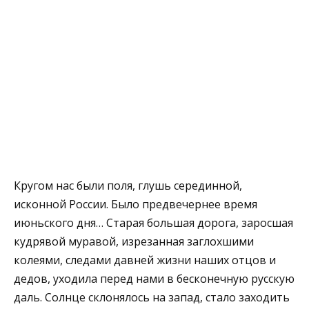
Кругом нас были поля, глушь серединной,
исконной России. Бы­ло предвечернее время
июньского дня… Старая большая дорога, за­росшая
кудрявой муравой, изрезанная заглохшими
колеями, следами давней жизни наших отцов и
дедов, уходила перед нами в бесконеч­ную русскую
даль. Солнце склонялось на запад, стало заходить