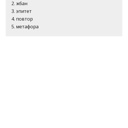
2. жбан
3. эпитет
4. повтор
5. метафора