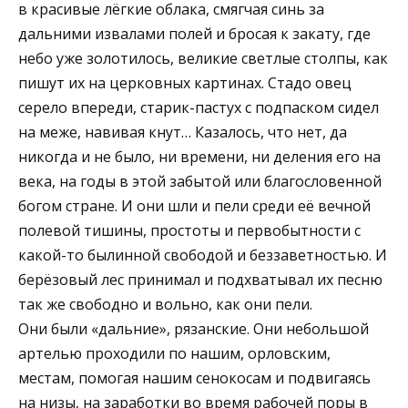
в красивые лёгкие облака, смягчая синь за
дальними извалами полей и бросая к закату, где
небо уже золотилось, великие светлые столпы, как
пишут их на церковных картинах. Стадо овец
серело впереди, старик-пастух с подпаском сидел
на меже, навивая кнут… Казалось, что нет, да
никогда и не было, ни времени, ни деления его на
века, на годы в этой забытой или благословенной
богом стране. И они шли и пели среди её вечной
полевой тишины, простоты и первобыт­ности с
какой-то былинной свободой и беззаветностью. И
берёзовый лес принимал и подхватывал их песню
так же свободно и вольно, как они пели.
Они были «дальние», рязанские. Они небольшой
артелью прохо­дили по нашим, орловским,
местам, помогая нашим сенокосам и подвигаясь
на низы, на заработки во время рабочей поры в