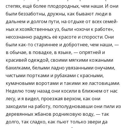
степях, ещё более плодородных, чем наши. И они
были беззаботны, дружны, как бывают люди в
дальнем и долгом пути, на отдыхе от всех семей­
ных и хозяйственных уз, были «охочи к работе»,
несознанно радуясь её красоте и спорости. Они
были как-то стариннее и добротнее, чем наши, —
в обычае, в повадке, в языке, — опрятней и
красивей одеж­дой, своими мягкими кожаными
бахилками, белыми ладно увязан­ными онучами,
чистыми портками и рубахами с красными,
кумачо­выми воротами и такими же ластовицами.
Неделю тому назад они косили в ближнем от нас
лесу, и я видел, проезжая верхом, как они
заходили на работу, пополудновавши они пили из
деревянных жбанов родниковую воду, — так
долго, так слад­ко, как пьют только звери да