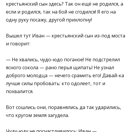
крестьянский сын здесь? Так он ещё не родился, а
если и родился, так на бой не сгодился! Я его на
одну руку посажу, другой прихлопну!
Вышел тут Иван — крестьянский сын из-под моста
и говорит:
— Не хвались, чудо-юдо поганое! Не подстрелил
ясного сокола — рано перья щипать! Не узнал
доброго молодца — нечего срамить его! Давай-ка
лучше силы пробовать: кто одолеет, тот и
похвалится.
Вот сошлись они, поравнялись да так ударились,
что кругом земля загудела.
Чуду-юду не посчастливилось: Иван —