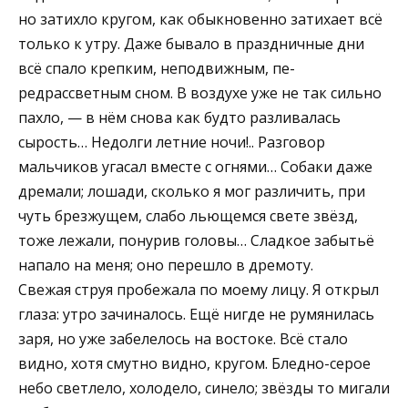
но затихло кругом, как обыкновенно затихает всё
только к утру. Да­же бывало в праздничные дни
всё спало крепким, неподвижным, пе­
редрассветным сном. В воздухе уже не так сильно
пахло, — в нём снова как будто разливалась
сырость… Недолги летние ночи!.. Разговор
мальчиков угасал вместе с огнями… Собаки даже
дремали; лошади, сколько я мог различить, при
чуть брезжущем, слабо льющемся свете звёзд,
тоже лежали, понурив головы… Сладкое забытьё
напало на меня; оно перешло в дремоту.
Свежая струя пробежала по моему лицу. Я открыл
глаза: утро зачиналось. Ещё нигде не румянилась
заря, но уже забелелось на востоке. Всё стало
видно, хотя смутно видно, кругом. Бледно-серое
небо светлело, холодело, синело; звёзды то мигали