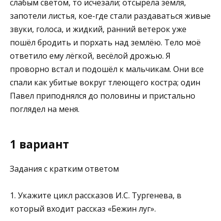
слабым светом, то исчезали; отсырела земля,
запотели листья, кое-где стали раздавать­ся живые
звуки, голоса, и жидкий, ранний ветерок уже
пошёл бро­дить и порхать над землёю. Тело моё
ответило ему лёгкой, весёлой дрожью. Я
проворно встал и подошёл к мальчикам. Они все
спали как убитые вокруг тлеющего костра; один
Павел приподнялся до по­ловины и пристально
поглядел на меня.
1 вариант
Задания с кратким ответом
1. Укажите цикл рассказов И.С. Тургенева, в
который входит рас­сказ «Бежин луг».