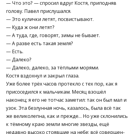
— Что это? — спросил вдруг Костя, приподняв
голову. Павел прислушался.
— Это кулички летят, посвистывают.
— Куда ж они летят?
— А туда, где, говорят, зимы не бывает.
— А разве есть такая земля?
— Есть.
— Далеко?
— Далеко, далеко, за тёплыми морями.
Костя вздохнул и закрыл глаза.
Уже более трёх часов протекло с тех пор, как я
присоседился к мальчикам. Месяц взошёл
наконец; я его не тотчас заметил: так он был мал и
узок. Эта безлунная ночь, казалось, была всё так
же вели­колепна, как и прежде… Но уже склонились
к тёмному краю земли многие звезды, ещё
недавно высоко стоявшие на небе; всё совершен­