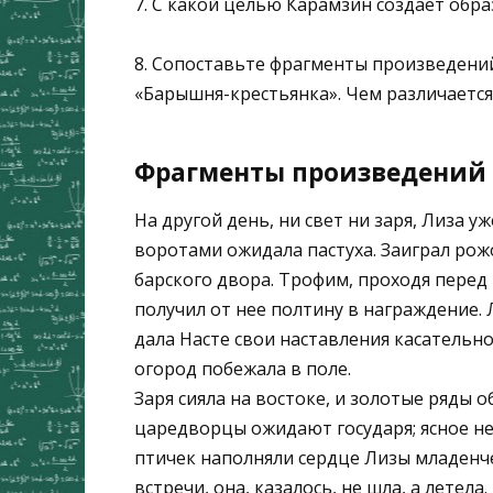
7. С какой целью Карамзин создает обра
8. Сопоставьте фрагменты произведений
«Барышня-крестьянка». Чем различается
Фрагменты произведений 
На другой день, ни свет ни заря, Лиза уж
воротами ожидала пастуха. Заиграл рож
барского двора. Трофим, проходя перед 
получил от нее полтину в награждение.
дала Насте свои наставления касательно
огород побежала в поле.
Заря сияла на востоке, и золотые ряды о
царедворцы ожидают государя; ясное неб
птичек наполняли сердце Лизы младенче
встречи, она, казалось, не шла, а летел