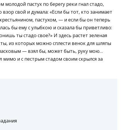
 молодой пастух по берегу реки гнал стадо,
о взор свой и думала: «Если бы тот, кто занимает
рестьяни­ном, пастухом, — и если бы он теперь
илась бы ему с улыбкою и сказала бы приветливо:
онишь ты стадо свое?» И здесь рас­тет зеленая
еты, из которых можно сплести венок для шляпы
 ласковым — взял бы, может быть, руку мою…
ел мимо и с пестрым стадом своим скрылся за
задания