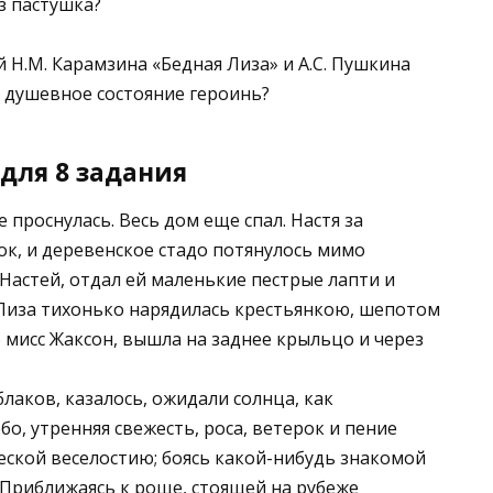
з пастушка?
 Н.М. Карамзина «Бедная Лиза» и А.С. Пушкина
 душевное состояние героинь?
для 8 задания
е проснулась. Весь дом еще спал. Настя за
ок, и деревенское стадо потянулось мимо
Настей, отдал ей маленькие пестрые лапти и
 Лиза тихонько нарядилась крестьянкою, шепотом
 мисс Жаксон, вышла на заднее крыльцо и через
блаков, казалось, ожидали солнца, как
о, утренняя свежесть, роса, ветерок и пение
ской веселостию; боясь какой-нибудь знакомой
а. Приближаясь к роще, стоящей на рубеже