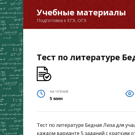
Перейти
Учебные материалы
к
Подготовка к ЕГЭ, ОГЭ
содержанию
Тест по литературе Бе
НА ЧТЕНИЕ
5 мин
Тест по литературе Бедная Лиза для учащ
каждом варианте 5 заданий с кратким о