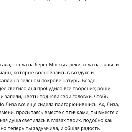
ала, сошла на берег Мо­сквы-реки, села на траве и
маны, которые волновались в воздухе и,
капли на зеленом покрове натуры. Везде
ее светило дня пробудило все творение; ро­щи,
и запели, цветы под­няли свои головки, чтобы
о Лиза все еще сидела подгорюнившись. Ах, Лиза,
емени, просыпаясь вместе с птичками, ты вме­сте с
ная душа светилась в глазах твоих, подобно как
; но теперь ты задумчива, и общая радость