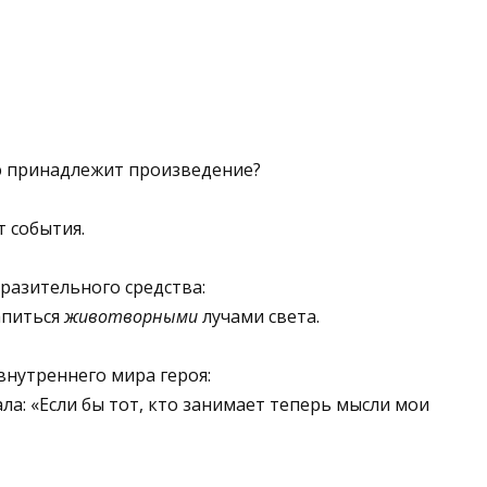
ю принадлежит произведе­ние?
т события.
разительного средства:
апиться
животворными
лучами света.
 внутреннего мира героя:
ла: «Если бы тот, кто за­нимает теперь мысли мои