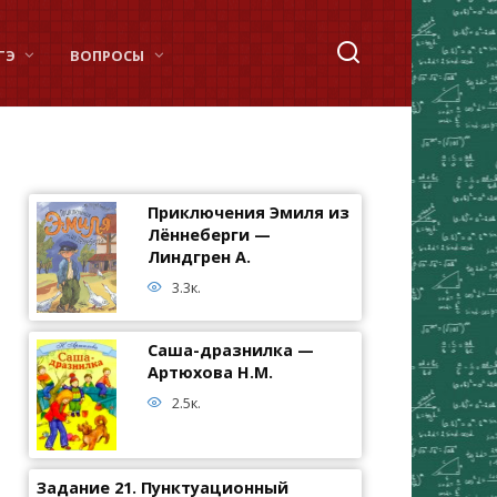
ГЭ
ВОПРОСЫ
Приключения Эмиля из
Лённеберги —
Линдгрен А.
3.3к.
Саша-дразнилка —
Артюхова Н.М.
2.5к.
Задание 21. Пунктуационный