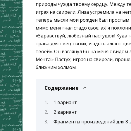
природы чужда твоему сердцу. Между тем
играя на свирели. Лиза устремила на нег
теперь мысли мои рожден был простым к
мимо меня гнал стадо свое; ах! я поклон
«Здравст­вуй, любезный пастушок! Куда г
трава для овец твоих, и здесь алеют цв
твоей». Он взглянул бы на меня с видом
Мечта!» Пас­тух, играя на свирели, прош
ближним холмом.
Содержание
1 вариант
2 вариант
Фрагменты произведений для 8 