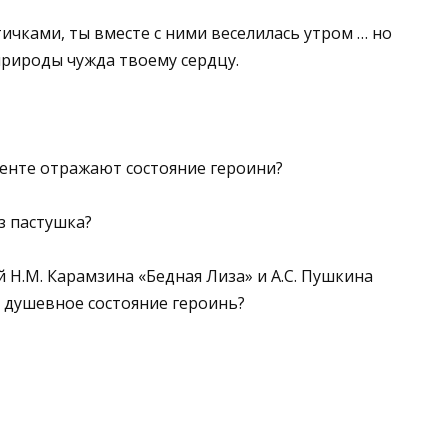
тичками, ты вместе с ними веселилась утром … но
риро­ды чужда твоему сердцу.
менте отражают состояние героини?
з пастушка?
 Н.М. Карамзина «Бедная Лиза» и А.С. Пушкина
 душевное состояние героинь?