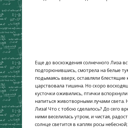
Еще до восхождения солнечного Лиза вст
подгорюнившись, смотрела на белые ту­
подымаясь вверх, оставляли блестящие 
царствовала ти­шина. Но скоро восходящ
кусточки оживились, птички вспорхнули 
напиться животворными лучами света. Н
Лиза! Что с тобою сделалось? До сего вр
ними веселилась утром, и чистая, радост
солнце светится в каплях росы небесной